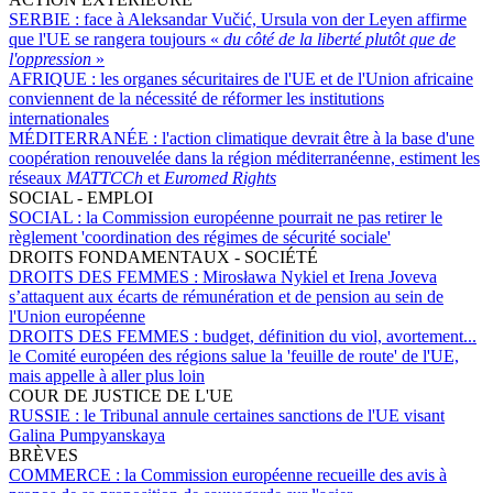
SERBIE :
face à Aleksandar Vučić, Ursula von der Leyen affirme
que l'UE se rangera toujours «
du côté de la liberté plutôt que de
l'oppression
»
AFRIQUE :
les organes sécuritaires de l'UE et de l'Union africaine
conviennent de la nécessité de réformer les institutions
internationales
MÉDITERRANÉE :
l'action climatique devrait être à la base d'une
coopération renouvelée dans la région méditerranéenne, estiment les
réseaux
MATTCCh
et
Euromed Rights
SOCIAL - EMPLOI
SOCIAL :
la Commission européenne pourrait ne pas retirer le
règlement 'coordination des régimes de sécurité sociale'
DROITS FONDAMENTAUX - SOCIÉTÉ
DROITS DES FEMMES :
Mirosława Nykiel et Irena Joveva
s’attaquent aux écarts de rémunération et de pension au sein de
l'Union européenne
DROITS DES FEMMES :
budget, définition du viol, avortement...
le Comité européen des régions salue la 'feuille de route' de l'UE,
mais appelle à aller plus loin
COUR DE JUSTICE DE L'UE
RUSSIE :
le Tribunal annule certaines sanctions de l'UE visant
Galina Pumpyanskaya
BRÈVES
COMMERCE :
la Commission européenne recueille des avis à