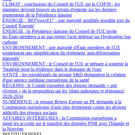
CLIMAT :
conclusions du Conseil de l'UE sur la COP30 - les
ministres devront trouver un terrain d'entente sur les derniers
ajustements de la Présidence danoise
ÉNERGIE :
'REPowerEU' -
une majorité qualifiée possible lors du
Conseil 'Énergie'
ÉNERGIE :
la Présidence danoise du Conseil de l'UE invite
les États membres à ne pas rejeter l'acte délégué sur l'hydrogène bas
carbone
ENVIRONNEMENT :
une majorité d'États membres de l'UE
soutiennent une simplification du règlement 'anti-déforestation
importée'
ENVIRONNEMENT :
le Conseil de l'UE se prépare à soutenir la
'Stratégie pour la résilience dans le domaine de l'eau'
SANTÉ :
les eurodéputés du groupe S&D demandent la création
d'une agence publique européenne de la santé
RÉGIONS :
le Comité européen des régions demande «
une
révision
» de la proposition sur les 'plans nationaux et régionaux'
2028-2034
NUMÉRIQUE :
le groupe
Renew Europe
au PE demande à la
Commission européenne d'agir plus fermement contre les
designs
addictifs des réseaux sociaux
AFFAIRES INTÉRIEURES :
la Commission européenne a
signé les accords sur le transfert des données PNR avec l'Islande et
la Norvège
INSTITUTIONNEL