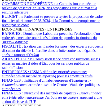
COMMISSION EUROPÉENNE :
la Commission européenne
prévoit de présenter, en 2026, des propositions sur le climat et la
sécurité intérieure
BUDGET :
le Parlement se prépare à rejeter la proposition de cadre
financier pluriannuel 2028-2034, si la Commission européenne ne
revoit pas sa copie
ÉCONOMIE - FINANCES - ENTREPRISES
BANQUES :
Domininque Laboureix préconise l'élaboration d'un
cadre réglementaire pour la résolution de grandes institutions du
'
shadow banking
'
FISCALITÉ :
taxation des grandes fortunes - des experts européens
discutent du rôle de la fiscalité dans la lutte contre les inégalités,
après le rapport d’
Oxfam
AIDES D'ÉTAT :
la Commission lance deux consultations sur les
règles en matière d'aides d'État pour les services publics de
radiodiffusion
ENTREPRISES :
l'ESMA définit les priorités communes
européennes en matière de
reporting
pour les émetteurs cotés
FINANCES :
l'initiative d'un label européen d'épargne est «
économiquement erronée
», selon le Centre d'étude des politiques
européennes
FINANCES :
attractivité des marchés de capitaux -
Better Finance
et la
Fédération européenne des bourses de valeurs
appellent à une
action décisive de l'UE
ACTION EXTÉRIEURE