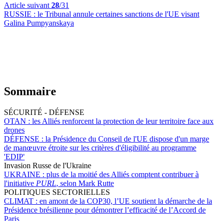
Article suivant
28
/31
RUSSIE :
le Tribunal annule certaines sanctions de l'UE visant
Galina Pumpyanskaya
Sommaire
SÉCURITÉ - DÉFENSE
OTAN :
les Alliés renforcent la protection de leur territoire face aux
drones
DÉFENSE :
la Présidence du Conseil de l'UE dispose d'un marge
de manœuvre étroite sur les critères d'éligibilité au programme
'EDIP'
Invasion Russe de l'Ukraine
UKRAINE :
plus de la moitié des Alliés comptent contribuer à
l'initiative
PURL
, selon Mark Rutte
POLITIQUES SECTORIELLES
CLIMAT :
en amont de la COP30, l’UE soutient la démarche de la
Présidence brésilienne pour démontrer l’efficacité de l’Accord de
Paris