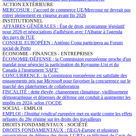
ACTION EXTÉRIEURE
MERCOSUR :
l’accord de commerce UE/Mercosur ne devrait pas
entrer pleinement en vigueur avant fin 2026
INSTITUTIONNEL
AFFAIRES GÉNÉRALES :
État de droit, programme législatif
pour 2026 et négociations d'adhésion avec l'Albanie à l'agenda
des pays de l'UE
CONSEIL EUROPÉEN :
António Costa participera au Forum
social de Porto
ÉCONOMIE - FINANCES - ENTREPRISES
ÉCONOMIE/DÉFENSE :
la Commission européenne proche d'un
mandat pour négocier la participation du Royaume-Uni et du
Canada à l'instrument '
SAFE
'
CONCURRENCE :
la Commission européenne est satisfaite des
engagements pris par
Microsoft
pour favoriser la concurrence sur le
marché des plateformes de collaboration
FISCALITÉ :
dette élevée, changement climatique, vieillissement
démographique et dépenses de défense ont conduit à augmenter les
impôts en 2024, selon l’OCDE
SOCIAL - EMPLOI
EMPLOI :
l'
Institut syndical européen
met en garde contre les effets
néfastes du 28e régime sur les droits des travailleurs
DROITS FONDAMENTAUX - SOCIÉTÉ
DROITS FONDAMENTAUX :
l'
ILGA-Europe
et plusieurs
organisations de défense des droits LGBT+ se félicitent de l’avis de