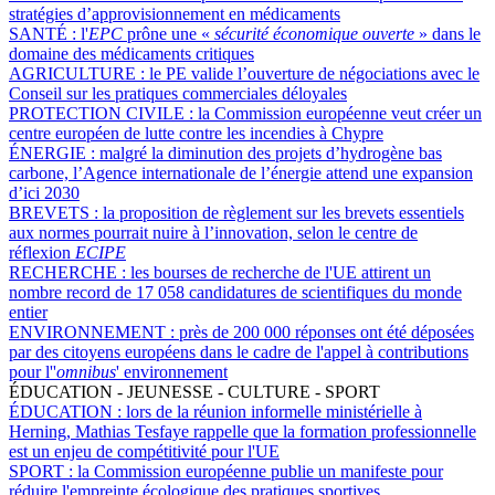
stratégies d’approvisionnement en médicaments
SANTÉ :
l'
EPC
prône une «
sécurité économique ouverte
» dans le
domaine des médicaments critiques
AGRICULTURE :
le PE valide l’ouverture de négociations avec le
Conseil sur les pratiques commerciales déloyales
PROTECTION CIVILE :
la Commission européenne veut créer un
centre européen de lutte contre les incendies à Chypre
ÉNERGIE :
malgré la diminution des projets d’hydrogène bas
carbone, l’Agence internationale de l’énergie attend une expansion
d’ici 2030
BREVETS :
la proposition de règlement sur les brevets essentiels
aux normes pourrait nuire à l’innovation, selon le centre de
réflexion
ECIPE
RECHERCHE :
les bourses de recherche de l'UE attirent un
nombre record de 17 058 candidatures de scientifiques du monde
entier
ENVIRONNEMENT :
près de 200 000 réponses ont été déposées
par des citoyens européens dans le cadre de l'appel à contributions
pour l''
omnibus
' environnement
ÉDUCATION - JEUNESSE - CULTURE - SPORT
ÉDUCATION :
lors de la réunion informelle ministérielle à
Herning, Mathias Tesfaye rappelle que la formation professionnelle
est un enjeu de compétitivité pour l'UE
SPORT :
la Commission européenne publie un manifeste pour
réduire l'empreinte écologique des pratiques sportives