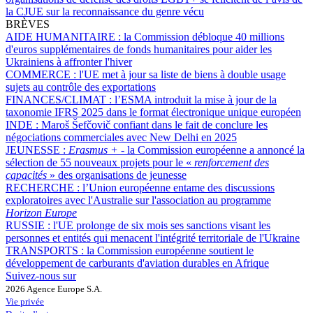
la CJUE sur la reconnaissance du genre vécu
BRÈVES
AIDE HUMANITAIRE :
la Commission débloque 40 millions
d'euros supplémentaires de fonds humanitaires pour aider les
Ukrainiens à affronter l'hiver
COMMERCE :
l'UE met à jour sa liste de biens à double usage
sujets au contrôle des exportations
FINANCES/CLIMAT :
l’ESMA introduit la mise à jour de la
taxonomie IFRS 2025 dans le format électronique unique européen
INDE :
Maroš Šefčovič confiant dans le fait de conclure les
négociations commerciales avec New Delhi en 2025
JEUNESSE :
Erasmus +
- la Commission européenne a annoncé la
sélection de 55 nouveaux projets pour le «
renforcement des
capacités
» des organisations de jeunesse
RECHERCHE :
l’Union européenne entame des discussions
exploratoires avec l'Australie sur l'association au programme
Horizon Europe
RUSSIE :
l'UE prolonge de six mois ses sanctions visant les
personnes et entités qui menacent l'intégrité territoriale de l'Ukraine
TRANSPORTS :
la Commission européenne soutient le
développement de carburants d'aviation durables en Afrique
Suivez-nous sur
2026 Agence Europe S.A.
Vie privée