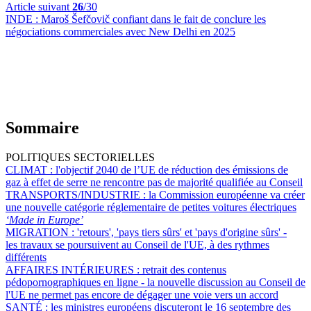
Article suivant
26
/30
INDE :
Maroš Šefčovič confiant dans le fait de conclure les
négociations commerciales avec New Delhi en 2025
Sommaire
POLITIQUES SECTORIELLES
CLIMAT :
l'objectif 2040 de l’UE de réduction des émissions de
gaz à effet de serre ne rencontre pas de majorité qualifiée au Conseil
TRANSPORTS/INDUSTRIE :
la Commission européenne va créer
une nouvelle catégorie réglementaire de petites voitures électriques
‘Made in Europe’
MIGRATION :
'retours', 'pays tiers sûrs' et 'pays d'origine sûrs' -
les travaux se poursuivent au Conseil de l'UE, à des rythmes
différents
AFFAIRES INTÉRIEURES :
retrait des contenus
pédopornographiques en ligne - la nouvelle discussion au Conseil de
l'UE ne permet pas encore de dégager une voie vers un accord
SANTÉ :
les ministres européens discuteront le 16 septembre des