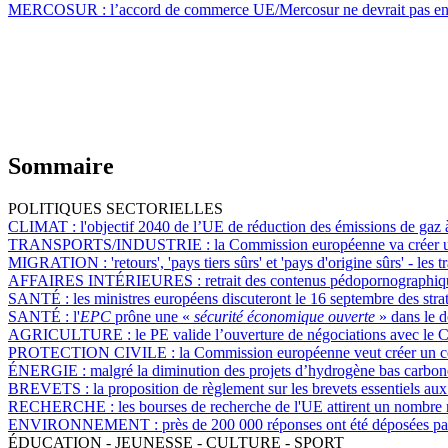
MERCOSUR :
l’accord de commerce UE/Mercosur ne devrait pas ent
Sommaire
POLITIQUES SECTORIELLES
CLIMAT :
l'objectif 2040 de l’UE de réduction des émissions de gaz à
TRANSPORTS/INDUSTRIE :
la Commission européenne va créer un
MIGRATION :
'retours', 'pays tiers sûrs' et 'pays d'origine sûrs' - l
AFFAIRES INTÉRIEURES :
retrait des contenus pédopornographiq
SANTÉ :
les ministres européens discuteront le 16 septembre des st
SANTÉ :
l'
EPC
prône une «
sécurité économique ouverte
» dans le 
AGRICULTURE :
le PE valide l’ouverture de négociations avec le 
PROTECTION CIVILE :
la Commission européenne veut créer un ce
ÉNERGIE :
malgré la diminution des projets d’hydrogène bas carbone
BREVETS :
la proposition de règlement sur les brevets essentiels aux
RECHERCHE :
les bourses de recherche de l'UE attirent un nombre
ENVIRONNEMENT :
près de 200 000 réponses ont été déposées par
ÉDUCATION - JEUNESSE - CULTURE - SPORT