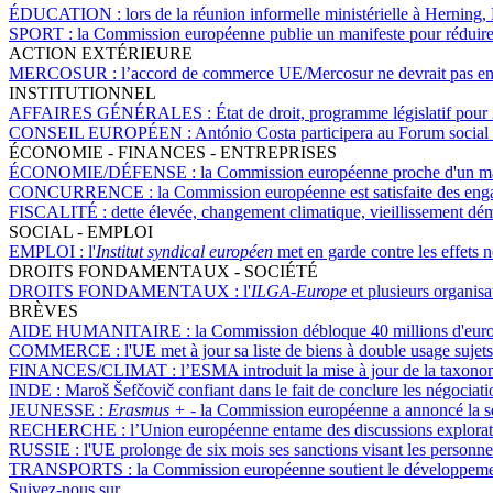
ÉDUCATION :
lors de la réunion informelle ministérielle à Herning
SPORT :
la Commission européenne publie un manifeste pour réduire 
ACTION EXTÉRIEURE
MERCOSUR :
l’accord de commerce UE/Mercosur ne devrait pas ent
INSTITUTIONNEL
AFFAIRES GÉNÉRALES :
État de droit, programme législatif pour
CONSEIL EUROPÉEN :
António Costa participera au Forum social
ÉCONOMIE - FINANCES - ENTREPRISES
ÉCONOMIE/DÉFENSE :
la Commission européenne proche d'un man
CONCURRENCE :
la Commission européenne est satisfaite des en
FISCALITÉ :
dette élevée, changement climatique, vieillissement d
SOCIAL - EMPLOI
EMPLOI :
l'
Institut syndical européen
met en garde contre les effets n
DROITS FONDAMENTAUX - SOCIÉTÉ
DROITS FONDAMENTAUX :
l'
ILGA-Europe
et plusieurs organis
BRÈVES
AIDE HUMANITAIRE :
la Commission débloque 40 millions d'euros
COMMERCE :
l'UE met à jour sa liste de biens à double usage sujet
FINANCES/CLIMAT :
l’ESMA introduit la mise à jour de la taxon
INDE :
Maroš Šefčovič confiant dans le fait de conclure les négoci
JEUNESSE :
Erasmus +
- la Commission européenne a annoncé la sé
RECHERCHE :
l’Union européenne entame des discussions explorato
RUSSIE :
l'UE prolonge de six mois ses sanctions visant les personnes 
TRANSPORTS :
la Commission européenne soutient le développemen
Suivez-nous sur