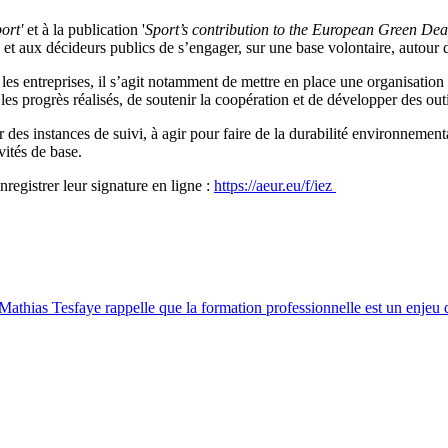
ort'
et à la publication '
Sport’s contribution to the European Green Deal
s et aux décideurs publics de s’engager, sur une base volontaire, autour
et les entreprises, il s’agit notamment de mettre en place une organisation
les progrès réalisés, de soutenir la coopération et de développer des out
er des instances de suivi, à agir pour faire de la durabilité environneme
vités de base.
nregistrer leur signature en ligne :
https://aeur.eu/f/iez
, Mathias Tesfaye rappelle que la formation professionnelle est un enjeu