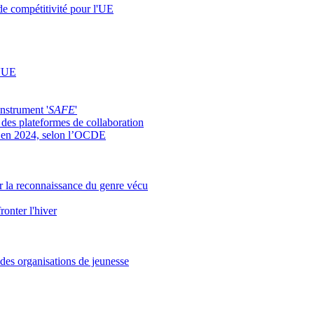
 de compétitivité pour l'UE
l'UE
nstrument '
SAFE
'
 des plateformes de collaboration
ts en 2024, selon l’OCDE
ur la reconnaissance du genre vécu
onter l'hiver
 des organisations de jeunesse