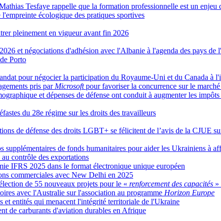
, Mathias Tesfaye rappelle que la formation professionnelle est un enjeu
l'empreinte écologique des pratiques sportives
rer pleinement en vigueur avant fin 2026
 2026 et négociations d'adhésion avec l'Albanie à l'agenda des pays de 
 de Porto
dat pour négocier la participation du Royaume-Uni et du Canada à l'i
gagements pris par
Microsoft
pour favoriser la concurrence sur le marché
émographique et dépenses de défense ont conduit à augmenter les impô
éfastes du 28e régime sur les droits des travailleurs
ations de défense des droits LGBT+ se félicitent de l’avis de la CJUE s
 supplémentaires de fonds humanitaires pour aider les Ukrainiens à affr
s au contrôle des exportations
omie IFRS 2025 dans le format électronique unique européen
ations commerciales avec New Delhi en 2025
lection de 55 nouveaux projets pour le «
renforcement des capacités
»
ires avec l'Australie sur l'association au programme
Horizon Europe
et entités qui menacent l'intégrité territoriale de l'Ukraine
t de carburants d'aviation durables en Afrique