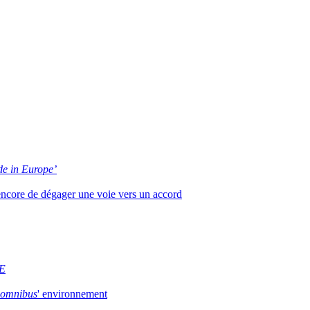
e in Europe’
 encore de dégager une voie vers un accord
E
omnibus
' environnement