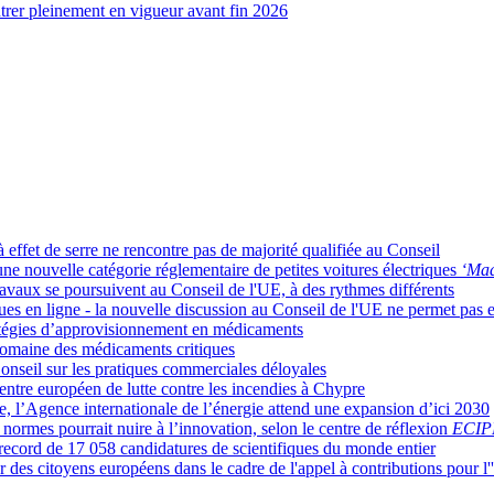
rer pleinement en vigueur avant fin 2026
 effet de serre ne rencontre pas de majorité qualifiée au Conseil
e nouvelle catégorie réglementaire de petites voitures électriques
‘Mad
es travaux se poursuivent au Conseil de l'UE, à des rythmes différents
ues en ligne - la nouvelle discussion au Conseil de l'UE ne permet pas
ratégies d’approvisionnement en médicaments
domaine des médicaments critiques
Conseil sur les pratiques commerciales déloyales
ntre européen de lutte contre les incendies à Chypre
, l’Agence internationale de l’énergie attend une expansion d’ici 2030
 normes pourrait nuire à l’innovation, selon le centre de réflexion
ECIP
 record de 17 058 candidatures de scientifiques du monde entier
 des citoyens européens dans le cadre de l'appel à contributions pour l''