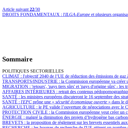
Article suivant
22
/30
DROITS FONDAMENTAUX :
l'
ILGA-Europe
et plusieurs organis
Sommaire
POLITIQUES SECTORIELLES
CLIMAT :
l'objectif 2040 de l’UE de réduction des émissions de gaz à
TRANSPORTS/INDUSTRIE :
la Commission européenne va créer un
MIGRATION :
'retours', 'pays tiers sûrs' et 'pays d'origine sûrs' - l
AFFAIRES INTÉRIEURES :
retrait des contenus pédopornographiq
SANTÉ :
les ministres européens discuteront le 16 septembre des st
SANTÉ :
l'
EPC
prône une «
sécurité économique ouverte
» dans le 
AGRICULTURE :
le PE valide l’ouverture de négociations avec le 
PROTECTION CIVILE :
la Commission européenne veut créer un ce
ÉNERGIE :
malgré la diminution des projets d’hydrogène bas carbone
BREVETS :
la proposition de règlement sur les brevets essentiels aux
RECHERCHE :
les bourses de recherche de l'UE attirent un nombre