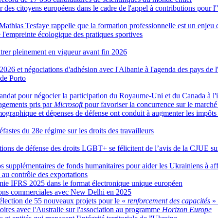
 des citoyens européens dans le cadre de l'appel à contributions pour l''
, Mathias Tesfaye rappelle que la formation professionnelle est un enjeu
l'empreinte écologique des pratiques sportives
rer pleinement en vigueur avant fin 2026
 2026 et négociations d'adhésion avec l'Albanie à l'agenda des pays de 
 de Porto
dat pour négocier la participation du Royaume-Uni et du Canada à l'i
gagements pris par
Microsoft
pour favoriser la concurrence sur le marché
émographique et dépenses de défense ont conduit à augmenter les impô
éfastes du 28e régime sur les droits des travailleurs
ations de défense des droits LGBT+ se félicitent de l’avis de la CJUE s
 supplémentaires de fonds humanitaires pour aider les Ukrainiens à affr
s au contrôle des exportations
omie IFRS 2025 dans le format électronique unique européen
ations commerciales avec New Delhi en 2025
lection de 55 nouveaux projets pour le «
renforcement des capacités
»
ires avec l'Australie sur l'association au programme
Horizon Europe