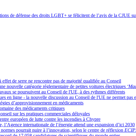
ations de défense des droits LGBT+ se félicitent de l’avis de la CJUE s
 effet de serre ne rencontre pas de majorité qualifiée au Conseil
e nouvelle catégorie réglementaire de petites voitures électriques
‘Mad
es travaux se poursuivent au Conseil de l'UE, à des rythmes différents
ues en ligne - la nouvelle discussion au Conseil de l'UE ne permet pas
ratégies d’approvisionnement en médicaments
domaine des médicaments critiques
Conseil sur les pratiques commerciales déloyales
ntre européen de lutte contre les incendies à Chypre
, l’Agence internationale de l’énergie attend une expansion d’ici 2030
 normes pourrait nuire à l’innovation, selon le centre de réflexion
ECIP
 record de 17 058 candidatures de scientifiques du monde entier