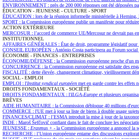
ENVIRONNEMENT :
près de 200 000 réponses ont été déposées par
ÉDUCATION - JEUNESSE - CULTURE - SPORT
ÉDUCATION :
lors de la réunion informelle ministérielle à Herning
SPORT :
la Commission européenne publie un manifeste pour réduire 
ACTION EXTÉRIEURE
MERCOSUR :
l’accord de commerce UE/Mercosur ne devrait pas ent
INSTITUTIONNEL
AFFAIRES GÉNÉRALES :
État de droit, programme législatif pour
CONSEIL EUROPÉEN :
António Costa participera au Forum social
ÉCONOMIE - FINANCES - ENTREPRISES
ÉCONOMIE/DÉFENSE :
la Commission européenne proche d'un man
CONCURRENCE :
la Commission européenne est satisfaite des en
FISCALITÉ :
dette élevée, changement climatique, vieillissement d
SOCIAL - EMPLOI
EMPLOI :
l'
Institut syndical européen
met en garde contre les effets n
DROITS FONDAMENTAUX - SOCIÉTÉ
DROITS FONDAMENTAUX :
l'
ILGA-Europe
et plusieurs organis
BRÈVES
AIDE HUMANITAIRE :
la Commission débloque 40 millions d'euros
COMMERCE :
l'UE met à jour sa liste de biens à double usage sujet
FINANCES/CLIMAT :
l’ESMA introduit la mise à jour de la taxon
INDE :
Maroš Šefčovič confiant dans le fait de conclure les négoci
JEUNESSE :
Erasmus +
- la Commission européenne a annoncé la sé
RECHERCHE :
l’Union européenne entame des discussions explorato