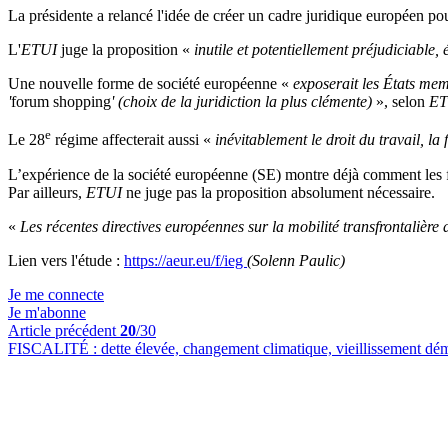
La présidente a relancé l'idée de créer un cadre juridique européen pour
L'
ETUI
juge la proposition «
inutile et potentiellement préjudiciable, é
Une nouvelle forme de société européenne «
exposerait les États mem
'
forum shopping
' (choix de la juridiction la plus clémente)
», selon
ET
e
Le 28
régime affecterait aussi «
inévitablement le droit du travail, la 
L’expérience de la société européenne (SE) montre déjà comment les fo
Par ailleurs,
ETUI
ne juge pas la proposition absolument nécessaire.
«
Les récentes directives européennes sur la mobilité transfrontalière
Lien vers l'étude :
https://aeur.eu/f/ieg
(Solenn Paulic)
Je me connecte
Je m'abonne
Article précédent
20
/30
FISCALITÉ :
dette élevée, changement climatique, vieillissement d