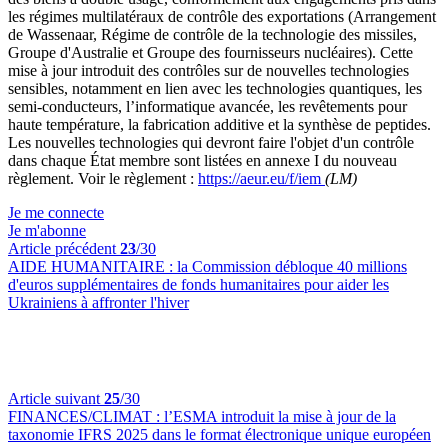
les régimes multilatéraux de contrôle des exportations (Arrangement
de Wassenaar, Régime de contrôle de la technologie des missiles,
Groupe d'Australie et Groupe des fournisseurs nucléaires). Cette
mise à jour introduit des contrôles sur de nouvelles technologies
sensibles, notamment en lien avec les technologies quantiques, les
semi-conducteurs, l’informatique avancée, les revêtements pour
haute température, la fabrication additive et la synthèse de peptides.
Les nouvelles technologies qui devront faire l'objet d'un contrôle
dans chaque État membre sont listées en annexe I du nouveau
règlement. Voir le règlement :
https://aeur.eu/f/iem
(LM)
Je me connecte
Je m'abonne
Article précédent
23
/30
AIDE HUMANITAIRE :
la Commission débloque 40 millions
d'euros supplémentaires de fonds humanitaires pour aider les
Ukrainiens à affronter l'hiver
Article suivant
25
/30
FINANCES/CLIMAT :
l’ESMA introduit la mise à jour de la
taxonomie IFRS 2025 dans le format électronique unique européen