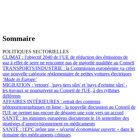
Sommaire
POLITIQUES SECTORIELLES
CLIMAT :
l'objectif 2040 de l’UE de réduction des émissions de
gaz à effet de serre ne rencontre pas de majorité qualifiée au Conseil
TRANSPORTS/INDUSTRIE :
la Commission européenne va créer
une nouvelle catégorie réglementaire de petites voitures électriques
‘Made in Europe’
MIGRATION :
'retours', 'pays tiers sûrs' et 'pays d'origine sûrs' -
les travaux se poursuivent au Conseil de l'UE, à des rythmes
différents
AFFAIRES INTÉRIEURES :
retrait des contenus
pédopornographiques en ligne - la nouvelle discussion au Conseil de
l'UE ne permet pas encore de dégager une voie vers un accord
SANTÉ :
les ministres européens discuteront le 16 septembre des
stratégies d’approvisionnement en médicaments
SANTÉ :
l'
EPC
prône une «
sécurité économique ouverte
» dans le
domaine des médicaments critiques