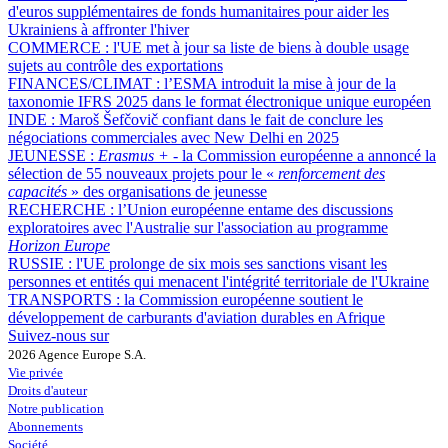
d'euros supplémentaires de fonds humanitaires pour aider les
Ukrainiens à affronter l'hiver
COMMERCE :
l'UE met à jour sa liste de biens à double usage
sujets au contrôle des exportations
FINANCES/CLIMAT :
l’ESMA introduit la mise à jour de la
taxonomie IFRS 2025 dans le format électronique unique européen
INDE :
Maroš Šefčovič confiant dans le fait de conclure les
négociations commerciales avec New Delhi en 2025
JEUNESSE :
Erasmus +
- la Commission européenne a annoncé la
sélection de 55 nouveaux projets pour le «
renforcement des
capacités
» des organisations de jeunesse
RECHERCHE :
l’Union européenne entame des discussions
exploratoires avec l'Australie sur l'association au programme
Horizon Europe
RUSSIE :
l'UE prolonge de six mois ses sanctions visant les
personnes et entités qui menacent l'intégrité territoriale de l'Ukraine
TRANSPORTS :
la Commission européenne soutient le
développement de carburants d'aviation durables en Afrique
Suivez-nous sur
2026 Agence Europe S.A.
Vie privée
Droits d'auteur
Notre publication
Abonnements
Société