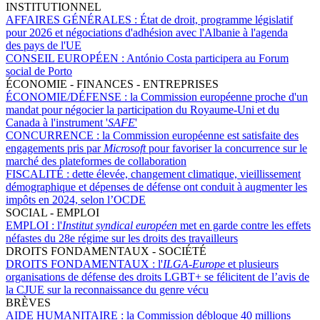
INSTITUTIONNEL
AFFAIRES GÉNÉRALES :
État de droit, programme législatif
pour 2026 et négociations d'adhésion avec l'Albanie à l'agenda
des pays de l'UE
CONSEIL EUROPÉEN :
António Costa participera au Forum
social de Porto
ÉCONOMIE - FINANCES - ENTREPRISES
ÉCONOMIE/DÉFENSE :
la Commission européenne proche d'un
mandat pour négocier la participation du Royaume-Uni et du
Canada à l'instrument '
SAFE
'
CONCURRENCE :
la Commission européenne est satisfaite des
engagements pris par
Microsoft
pour favoriser la concurrence sur le
marché des plateformes de collaboration
FISCALITÉ :
dette élevée, changement climatique, vieillissement
démographique et dépenses de défense ont conduit à augmenter les
impôts en 2024, selon l’OCDE
SOCIAL - EMPLOI
EMPLOI :
l'
Institut syndical européen
met en garde contre les effets
néfastes du 28e régime sur les droits des travailleurs
DROITS FONDAMENTAUX - SOCIÉTÉ
DROITS FONDAMENTAUX :
l'
ILGA-Europe
et plusieurs
organisations de défense des droits LGBT+ se félicitent de l’avis de
la CJUE sur la reconnaissance du genre vécu
BRÈVES
AIDE HUMANITAIRE :
la Commission débloque 40 millions