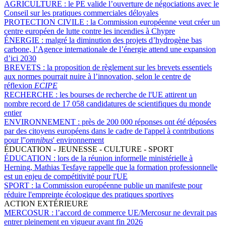
AGRICULTURE :
le PE valide l’ouverture de négociations avec le
Conseil sur les pratiques commerciales déloyales
PROTECTION CIVILE :
la Commission européenne veut créer un
centre européen de lutte contre les incendies à Chypre
ÉNERGIE :
malgré la diminution des projets d’hydrogène bas
carbone, l’Agence internationale de l’énergie attend une expansion
d’ici 2030
BREVETS :
la proposition de règlement sur les brevets essentiels
aux normes pourrait nuire à l’innovation, selon le centre de
réflexion
ECIPE
RECHERCHE :
les bourses de recherche de l'UE attirent un
nombre record de 17 058 candidatures de scientifiques du monde
entier
ENVIRONNEMENT :
près de 200 000 réponses ont été déposées
par des citoyens européens dans le cadre de l'appel à contributions
pour l''
omnibus
' environnement
ÉDUCATION - JEUNESSE - CULTURE - SPORT
ÉDUCATION :
lors de la réunion informelle ministérielle à
Herning, Mathias Tesfaye rappelle que la formation professionnelle
est un enjeu de compétitivité pour l'UE
SPORT :
la Commission européenne publie un manifeste pour
réduire l'empreinte écologique des pratiques sportives
ACTION EXTÉRIEURE
MERCOSUR :
l’accord de commerce UE/Mercosur ne devrait pas
entrer pleinement en vigueur avant fin 2026