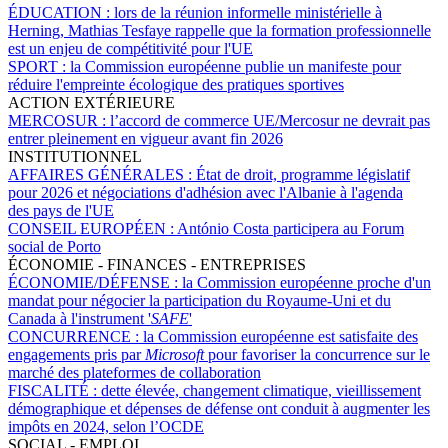
ÉDUCATION :
lors de la réunion informelle ministérielle à
Herning, Mathias Tesfaye rappelle que la formation professionnelle
est un enjeu de compétitivité pour l'UE
SPORT :
la Commission européenne publie un manifeste pour
réduire l'empreinte écologique des pratiques sportives
ACTION EXTÉRIEURE
MERCOSUR :
l’accord de commerce UE/Mercosur ne devrait pas
entrer pleinement en vigueur avant fin 2026
INSTITUTIONNEL
AFFAIRES GÉNÉRALES :
État de droit, programme législatif
pour 2026 et négociations d'adhésion avec l'Albanie à l'agenda
des pays de l'UE
CONSEIL EUROPÉEN :
António Costa participera au Forum
social de Porto
ÉCONOMIE - FINANCES - ENTREPRISES
ÉCONOMIE/DÉFENSE :
la Commission européenne proche d'un
mandat pour négocier la participation du Royaume-Uni et du
Canada à l'instrument '
SAFE
'
CONCURRENCE :
la Commission européenne est satisfaite des
engagements pris par
Microsoft
pour favoriser la concurrence sur le
marché des plateformes de collaboration
FISCALITÉ :
dette élevée, changement climatique, vieillissement
démographique et dépenses de défense ont conduit à augmenter les
impôts en 2024, selon l’OCDE
SOCIAL - EMPLOI