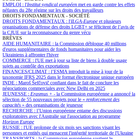
EMPLOI :
l'
Institut syndical européen
met en garde contre les effets
néfastes du 28e régime sur les droits des travailleurs
DROITS FONDAMENTAUX - SOCIÉTÉ
DROITS FONDAMENTAUX :
l'
ILGA-Europe
et plusieurs
organisations de défense des droits LGBT+ se félicitent de l’avis de
la CJUE sur la reconnaissance du genre vécu
BRÈVES
AIDE HUMANITAIRE :
la Commission débloque 40 millions
d'euros supplémentaires de fonds humanitaires pour aider les
Ukrainiens à affronter l'hiver
COMMERCE :
l'UE met à jour sa liste de biens à double usage
sujets au contrôle des exportations
FINANCES/CLIMAT :
l’ESMA introduit la mise à jour de la
taxonomie IFRS 2025 dans le format électronique unique européen
INDE :
Maroš Šefčovič confiant dans le fait de conclure les
négociations commerciales avec New Delhi en 2025
JEUNESSE :
Erasmus +
- la Commission européenne a annoncé la
sélection de 55 nouveaux projets pour le «
renforcement des
capacités
» des organisations de jeunesse
RECHERCHE :
l’Union européenne entame des discussions
exploratoires avec l'Australie sur l'association au programme
Horizon Europe
RUSSIE :
l'UE prolonge de six mois ses sanctions visant les
personnes et entités qui menacent l'intégrité territoriale de l'Ukraine
TRANSPORTS :
la Commission européenne soutient le