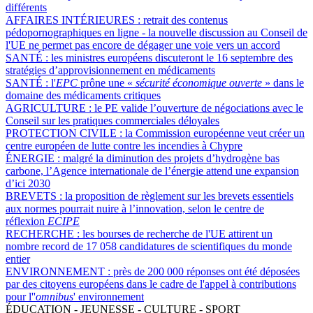
différents
AFFAIRES INTÉRIEURES :
retrait des contenus
pédopornographiques en ligne - la nouvelle discussion au Conseil de
l'UE ne permet pas encore de dégager une voie vers un accord
SANTÉ :
les ministres européens discuteront le 16 septembre des
stratégies d’approvisionnement en médicaments
SANTÉ :
l'
EPC
prône une «
sécurité économique ouverte
» dans le
domaine des médicaments critiques
AGRICULTURE :
le PE valide l’ouverture de négociations avec le
Conseil sur les pratiques commerciales déloyales
PROTECTION CIVILE :
la Commission européenne veut créer un
centre européen de lutte contre les incendies à Chypre
ÉNERGIE :
malgré la diminution des projets d’hydrogène bas
carbone, l’Agence internationale de l’énergie attend une expansion
d’ici 2030
BREVETS :
la proposition de règlement sur les brevets essentiels
aux normes pourrait nuire à l’innovation, selon le centre de
réflexion
ECIPE
RECHERCHE :
les bourses de recherche de l'UE attirent un
nombre record de 17 058 candidatures de scientifiques du monde
entier
ENVIRONNEMENT :
près de 200 000 réponses ont été déposées
par des citoyens européens dans le cadre de l'appel à contributions
pour l''
omnibus
' environnement
ÉDUCATION - JEUNESSE - CULTURE - SPORT