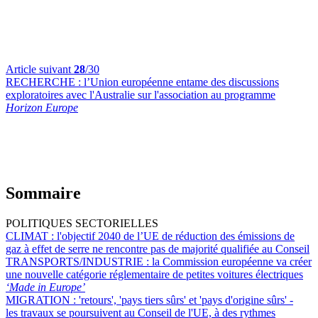
Article suivant
28
/30
RECHERCHE :
l’Union européenne entame des discussions
exploratoires avec l'Australie sur l'association au programme
Horizon Europe
Sommaire
POLITIQUES SECTORIELLES
CLIMAT :
l'objectif 2040 de l’UE de réduction des émissions de
gaz à effet de serre ne rencontre pas de majorité qualifiée au Conseil
TRANSPORTS/INDUSTRIE :
la Commission européenne va créer
une nouvelle catégorie réglementaire de petites voitures électriques
‘Made in Europe’
MIGRATION :
'retours', 'pays tiers sûrs' et 'pays d'origine sûrs' -
les travaux se poursuivent au Conseil de l'UE, à des rythmes