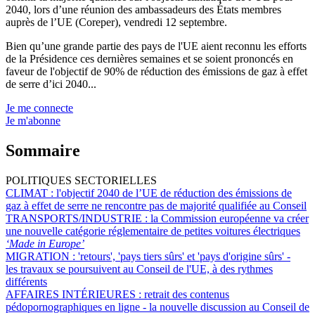
2040, lors d’une réunion des ambassadeurs des États membres
auprès de l’UE (Coreper), vendredi 12 septembre.
Bien qu’une grande partie des pays de l'UE aient reconnu les efforts
de la Présidence ces dernières semaines et se soient prononcés en
faveur de l'objectif de 90% de réduction des émissions de gaz à effet
de serre d’ici 2040...
Je me connecte
Je m'abonne
Sommaire
POLITIQUES SECTORIELLES
CLIMAT :
l'objectif 2040 de l’UE de réduction des émissions de
gaz à effet de serre ne rencontre pas de majorité qualifiée au Conseil
TRANSPORTS/INDUSTRIE :
la Commission européenne va créer
une nouvelle catégorie réglementaire de petites voitures électriques
‘Made in Europe’
MIGRATION :
'retours', 'pays tiers sûrs' et 'pays d'origine sûrs' -
les travaux se poursuivent au Conseil de l'UE, à des rythmes
différents
AFFAIRES INTÉRIEURES :
retrait des contenus
pédopornographiques en ligne - la nouvelle discussion au Conseil de