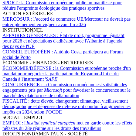
SPORT :
la Commission européenne publie un manifeste pour
réduire l'empreinte écologique des pratiques sportives
ACTION EXTÉRIEURE
MERCOSUR :
l’accord de commerce UE/Mercosur ne devrait pas
entrer pleinement en vigueur avant fin 2026
INSTITUTIONNEL
AFFAIRES GÉNÉRALES :
État de droit, programme législatif
pour 2026 et négociations d'adhésion avec l'Albanie à l'agenda
des pays de l'UE
CONSEIL EUROPÉEN :
António Costa participera au Forum
social de Porto
ÉCONOMIE - FINANCES - ENTREPRISES
ÉCONOMIE/DÉFENSE :
la Commission européenne proche d'un
mandat pour négocier la participation du Royaume-Uni et du
Canada à l'instrument '
SAFE
'
CONCURRENCE :
la Commission européenne est satisfaite des
engagements pris par
Microsoft
pour favoriser la concurrence sur le
marché des plateformes de collaboration
FISCALITÉ :
dette élevée, changement climatique, vieillissement
démographique et dépenses de défense ont conduit à augmenter les
impôts en 2024, selon l’OCDE
SOCIAL - EMPLOI
EMPLOI :
l'
Institut syndical européen
met en garde contre les effets
néfastes du 28e régime sur les droits des travailleurs
DROITS FONDAMENTAUX - SOCIÉTÉ