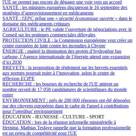
l'UE ne permet pas encore de dégager une voie vers un accord
SANTÉ :
les ministres européens discuteront le 16 septembre des
stratégies d’approvisionnement en médicaments
SANTÉ :
l'
EPC
prône une «
sécurité économique ouverte
» dans le
domaine des médicaments critiques
AGRICULTURE :
le PE valide l’ouverture de négociations avec le
Conseil sur les pratiques commerciales déloyales
PROTECTION CIVILE :
la Commission européenne veut créer un
centre européen de lutte contre les incendies à Chypre
ÉNERGIE :
malgré la diminution des projets d’hydrogène bas
carbone, l’Agence internationale de l’énergie attend une expansion
d’ici 2030
BREVETS :
la proposition de règlement sur les brevets essentiels
aux normes pourrait nuire à l’innovation, selon le centre de
réflexion
ECIPE
RECHERCHE :
les bourses de recherche de l'UE attirent un
nombre record de 17 058 candidatures de scientifiques du monde
entier
ENVIRONNEMENT :
près de 200 000 réponses ont été déposées
par des citoyens européens dans le cadre de l'appel à contributions
pour l''
omnibus
' environnement
ÉDUCATION - JEUNESSE - CULTURE - SPORT
ÉDUCATION :
lors de la réunion informelle ministérielle à
Herning, Mathias Tesfaye rappelle que la formation professionnelle
est un enjeu de compétitivité pour l'UE