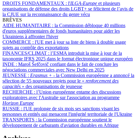
DROITS FONDAMENTAUX :
l'
ILGA-Europe
et plusieurs
organisations de défense des droits LGBT+ se félicitent de l’avis de
la CJUE sur la reconnaissance du genre vécu
BRÈVES
AIDE HUMANITAIRE :
la Commission débloque 40 millions
d'euros supplémentaires de fonds humanitaires pour aider les
Ukrainiens à affronter l'hiver
COMMERCE :
l'UE met à jour sa liste de biens à double usage
sujets au contrôle des exportations
FINANCES/CLIMAT :
l’ESMA introduit la mise à jour de la
taxonomie IFRS 2025 dans le format électronique unique européen
INDE :
Maroš Šefčovič confiant dans le fait de conclure les
négociations commerciales avec New Delhi en 2025
JEUNESSE :
Erasmus +
- la Commission européenne a annoncé la
sélection de 55 nouveaux projets pour le «
renforcement des
capacités
» des organisations de jeunesse
RECHERCHE :
l’Union européenne entame des discussions
exploratoires avec l'Australie sur l'association au programme
Horizon Europe
RUSSIE :
l'UE prolonge de six mois ses sanctions visant les
personnes et entités qui menacent l'intégrité territoriale de l'Ukraine
TRANSPORTS :
la Commission européenne soutient le
développement de carburants d'aviation durables en Afrique