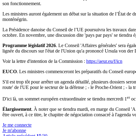
son fonctionnement.
Les ministres auront également un débat sur la situation de l’État de
monténégrin.
La Présidence danoise du Conseil de l’UE poursuivra les travaux dans le
octobre. En novembre, une discussion dite 'pays par pays' se tiendra 
Programme législatif 2026
. Le Conseil 'Affaires générales' sera égal
lignée du discours sur l'état de l'Union qu'a prononcé Ursula von 
Voir la lettre d'intention de la Commission :
https://aeur.eu/f/icn
EUCO
. Les ministres commenceront les préparatifs du Conseil europ
S'il est trop tôt pour arrêter un agenda détaillé, plusieurs dossiers ser
route' de l'UE pour le secteur de la défense ; - le Proche-Orient ; - la t
er
D'ici là, un sommet européen extraordinaire se tiendra mercredi 1
oc
Élargissement
. À noter que se tiendra mardi, en marge du Conseil 'A
être ouvert, à ce titre, le chapitre de négociation consacré à l'agenda ve
Je me connecte
Je m'abonne
Article précédent
15
/30