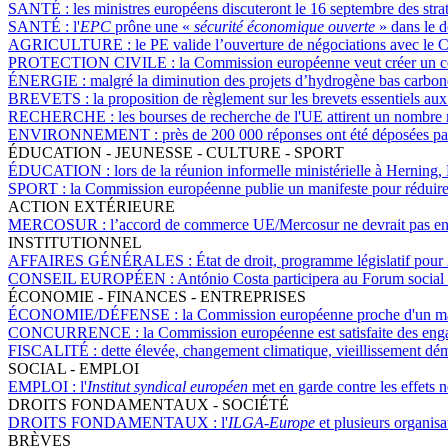
SANTÉ :
les ministres européens discuteront le 16 septembre des st
SANTÉ :
l'
EPC
prône une «
sécurité économique ouverte
» dans le 
AGRICULTURE :
le PE valide l’ouverture de négociations avec le 
PROTECTION CIVILE :
la Commission européenne veut créer un ce
ÉNERGIE :
malgré la diminution des projets d’hydrogène bas carbone
BREVETS :
la proposition de règlement sur les brevets essentiels aux
RECHERCHE :
les bourses de recherche de l'UE attirent un nombre
ENVIRONNEMENT :
près de 200 000 réponses ont été déposées par
ÉDUCATION - JEUNESSE - CULTURE - SPORT
ÉDUCATION :
lors de la réunion informelle ministérielle à Herning
SPORT :
la Commission européenne publie un manifeste pour réduire 
ACTION EXTÉRIEURE
MERCOSUR :
l’accord de commerce UE/Mercosur ne devrait pas ent
INSTITUTIONNEL
AFFAIRES GÉNÉRALES :
État de droit, programme législatif pour
CONSEIL EUROPÉEN :
António Costa participera au Forum social
ÉCONOMIE - FINANCES - ENTREPRISES
ÉCONOMIE/DÉFENSE :
la Commission européenne proche d'un man
CONCURRENCE :
la Commission européenne est satisfaite des en
FISCALITÉ :
dette élevée, changement climatique, vieillissement d
SOCIAL - EMPLOI
EMPLOI :
l'
Institut syndical européen
met en garde contre les effets n
DROITS FONDAMENTAUX - SOCIÉTÉ
DROITS FONDAMENTAUX :
l'
ILGA-Europe
et plusieurs organis
BRÈVES