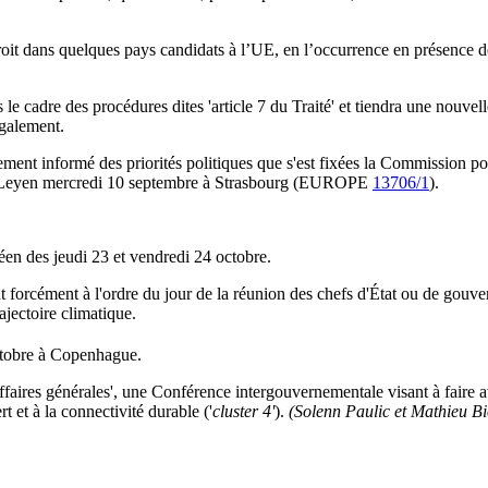
 droit dans quelques pays candidats à l’UE, en l’occurrence en présence 
 cadre des procédures dites 'article 7 du Traité' et tiendra une nouvelle
également.
ement informé des priorités politiques que s'est fixées la Commission pou
der Leyen mercredi 10 septembre à Strasbourg (EUROPE
13706/1
).
éen des jeudi 23 et vendredi 24 octobre.
ont forcément à l'ordre du jour de la réunion des chefs d'État ou de gouver
rajectoire climatique.
tobre à Copenhague.
ffaires générales', une Conférence intergouvernementale visant à faire 
rt et à la connectivité durable ('
cluster 4'
).
(Solenn Paulic et Mathieu B