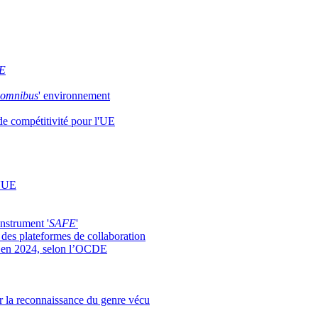
E
omnibus
' environnement
 de compétitivité pour l'UE
l'UE
nstrument '
SAFE
'
 des plateformes de collaboration
ts en 2024, selon l’OCDE
ur la reconnaissance du genre vécu