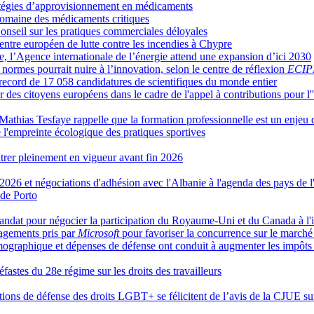
ratégies d’approvisionnement en médicaments
domaine des médicaments critiques
Conseil sur les pratiques commerciales déloyales
ntre européen de lutte contre les incendies à Chypre
, l’Agence internationale de l’énergie attend une expansion d’ici 2030
 normes pourrait nuire à l’innovation, selon le centre de réflexion
ECIP
 record de 17 058 candidatures de scientifiques du monde entier
 des citoyens européens dans le cadre de l'appel à contributions pour l''
, Mathias Tesfaye rappelle que la formation professionnelle est un enjeu
l'empreinte écologique des pratiques sportives
rer pleinement en vigueur avant fin 2026
 2026 et négociations d'adhésion avec l'Albanie à l'agenda des pays de 
 de Porto
dat pour négocier la participation du Royaume-Uni et du Canada à l'i
gagements pris par
Microsoft
pour favoriser la concurrence sur le marché
émographique et dépenses de défense ont conduit à augmenter les impô
éfastes du 28e régime sur les droits des travailleurs
ations de défense des droits LGBT+ se félicitent de l’avis de la CJUE s