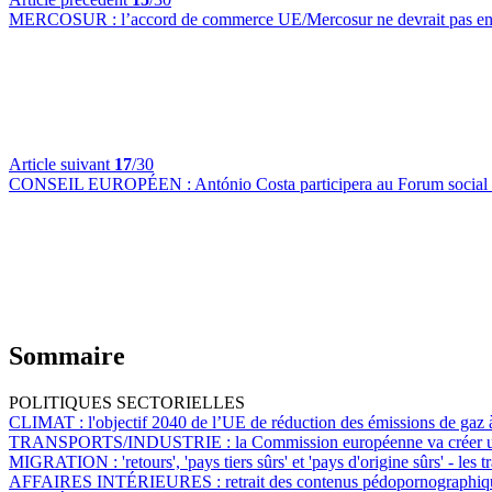
MERCOSUR :
l’accord de commerce UE/Mercosur ne devrait pas ent
Article suivant
17
/30
CONSEIL EUROPÉEN :
António Costa participera au Forum social
Sommaire
POLITIQUES SECTORIELLES
CLIMAT :
l'objectif 2040 de l’UE de réduction des émissions de gaz à
TRANSPORTS/INDUSTRIE :
la Commission européenne va créer un
MIGRATION :
'retours', 'pays tiers sûrs' et 'pays d'origine sûrs' - l
AFFAIRES INTÉRIEURES :
retrait des contenus pédopornographiq