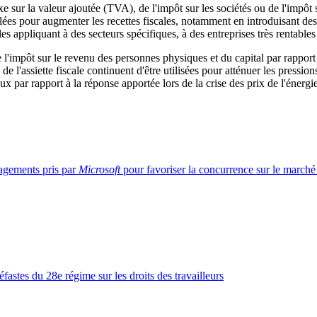
xe sur la valeur ajoutée (TVA), de l'impôt sur les sociétés ou de l'impôt 
lées pour augmenter les recettes fiscales, notamment en introduisant de
les appliquant à des secteurs spécifiques, à des entreprises très rentab
l'impôt sur le revenu des personnes physiques et du capital par rapport
de l'assiette fiscale continuent d'être utilisées pour atténuer les pressi
 par rapport à la réponse apportée lors de la crise des prix de l'énergie
gagements pris par
Microsoft
pour favoriser la concurrence sur le marché
éfastes du 28e régime sur les droits des travailleurs