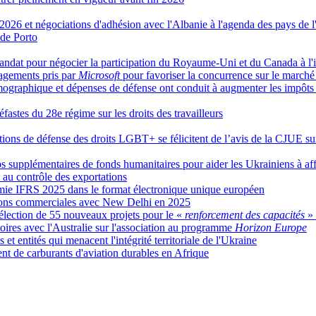
 2026 et négociations d'adhésion avec l'Albanie à l'agenda des pays de 
 de Porto
dat pour négocier la participation du Royaume-Uni et du Canada à l'i
gagements pris par
Microsoft
pour favoriser la concurrence sur le marché
émographique et dépenses de défense ont conduit à augmenter les impô
éfastes du 28e régime sur les droits des travailleurs
ations de défense des droits LGBT+ se félicitent de l’avis de la CJUE s
 supplémentaires de fonds humanitaires pour aider les Ukrainiens à affr
s au contrôle des exportations
omie IFRS 2025 dans le format électronique unique européen
ations commerciales avec New Delhi en 2025
lection de 55 nouveaux projets pour le «
renforcement des capacités
»
ires avec l'Australie sur l'association au programme
Horizon Europe
et entités qui menacent l'intégrité territoriale de l'Ukraine
t de carburants d'aviation durables en Afrique