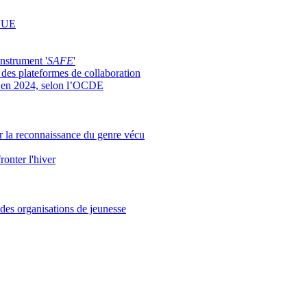
l'UE
nstrument '
SAFE
'
 des plateformes de collaboration
ts en 2024, selon l’OCDE
ur la reconnaissance du genre vécu
onter l'hiver
 des organisations de jeunesse