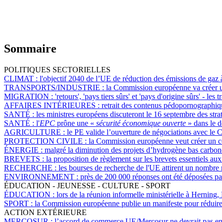
Sommaire
POLITIQUES SECTORIELLES
CLIMAT :
l'objectif 2040 de l’UE de réduction des émissions de gaz à
TRANSPORTS/INDUSTRIE :
la Commission européenne va créer un
MIGRATION :
'retours', 'pays tiers sûrs' et 'pays d'origine sûrs' - l
AFFAIRES INTÉRIEURES :
retrait des contenus pédopornographiq
SANTÉ :
les ministres européens discuteront le 16 septembre des st
SANTÉ :
l'
EPC
prône une «
sécurité économique ouverte
» dans le 
AGRICULTURE :
le PE valide l’ouverture de négociations avec le 
PROTECTION CIVILE :
la Commission européenne veut créer un ce
ÉNERGIE :
malgré la diminution des projets d’hydrogène bas carbone
BREVETS :
la proposition de règlement sur les brevets essentiels aux
RECHERCHE :
les bourses de recherche de l'UE attirent un nombre
ENVIRONNEMENT :
près de 200 000 réponses ont été déposées par
ÉDUCATION - JEUNESSE - CULTURE - SPORT
ÉDUCATION :
lors de la réunion informelle ministérielle à Herning
SPORT :
la Commission européenne publie un manifeste pour réduire 
ACTION EXTÉRIEURE
MERCOSUR :
l’accord de commerce UE/Mercosur ne devrait pas ent