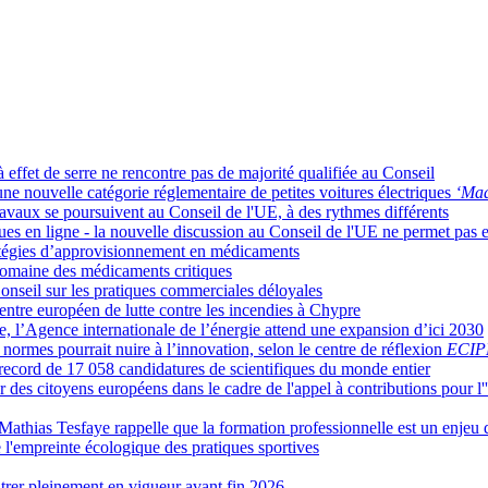
 effet de serre ne rencontre pas de majorité qualifiée au Conseil
e nouvelle catégorie réglementaire de petites voitures électriques
‘Mad
es travaux se poursuivent au Conseil de l'UE, à des rythmes différents
ues en ligne - la nouvelle discussion au Conseil de l'UE ne permet pas
ratégies d’approvisionnement en médicaments
domaine des médicaments critiques
Conseil sur les pratiques commerciales déloyales
ntre européen de lutte contre les incendies à Chypre
, l’Agence internationale de l’énergie attend une expansion d’ici 2030
 normes pourrait nuire à l’innovation, selon le centre de réflexion
ECIP
 record de 17 058 candidatures de scientifiques du monde entier
 des citoyens européens dans le cadre de l'appel à contributions pour l''
, Mathias Tesfaye rappelle que la formation professionnelle est un enjeu
l'empreinte écologique des pratiques sportives
rer pleinement en vigueur avant fin 2026