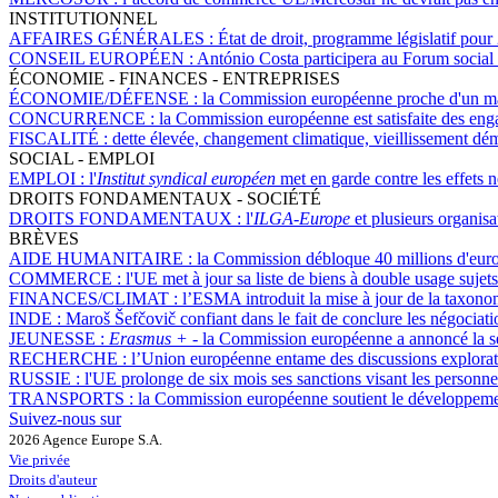
INSTITUTIONNEL
AFFAIRES GÉNÉRALES :
État de droit, programme législatif pour
CONSEIL EUROPÉEN :
António Costa participera au Forum social
ÉCONOMIE - FINANCES - ENTREPRISES
ÉCONOMIE/DÉFENSE :
la Commission européenne proche d'un man
CONCURRENCE :
la Commission européenne est satisfaite des en
FISCALITÉ :
dette élevée, changement climatique, vieillissement d
SOCIAL - EMPLOI
EMPLOI :
l'
Institut syndical européen
met en garde contre les effets n
DROITS FONDAMENTAUX - SOCIÉTÉ
DROITS FONDAMENTAUX :
l'
ILGA-Europe
et plusieurs organis
BRÈVES
AIDE HUMANITAIRE :
la Commission débloque 40 millions d'euros
COMMERCE :
l'UE met à jour sa liste de biens à double usage sujet
FINANCES/CLIMAT :
l’ESMA introduit la mise à jour de la taxon
INDE :
Maroš Šefčovič confiant dans le fait de conclure les négoci
JEUNESSE :
Erasmus +
- la Commission européenne a annoncé la sé
RECHERCHE :
l’Union européenne entame des discussions explorato
RUSSIE :
l'UE prolonge de six mois ses sanctions visant les personnes 
TRANSPORTS :
la Commission européenne soutient le développemen
Suivez-nous sur
2026 Agence Europe S.A.
Vie privée
Droits d'auteur