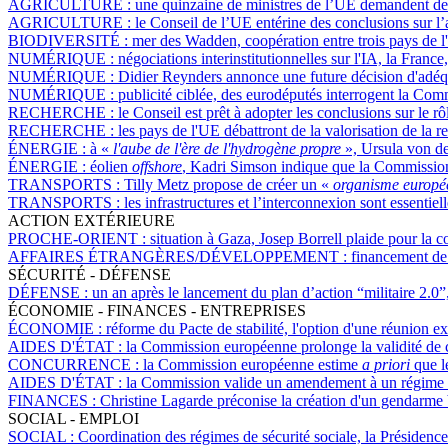
AGRICULTURE :
une quinzaine de ministres de l’UE demandent de 
AGRICULTURE :
le Conseil de l’UE entérine des conclusions sur l’
BIODIVERSITÉ :
mer des Wadden, coopération entre trois pays de l'
NUMÉRIQUE :
négociations interinstitutionnelles sur l'IA, la Franc
NUMÉRIQUE :
Didier Reynders annonce une future décision d'adéqua
NUMÉRIQUE :
publicité ciblée, des eurodéputés interrogent la Com
RECHERCHE :
le Conseil est prêt à adopter les conclusions sur le r
RECHERCHE :
les pays de l'UE débattront de la valorisation de la 
ÉNERGIE :
à «
l'aube de l'ère de l'hydrogène propre
», Ursula von d
ÉNERGIE :
éolien
offshore
, Kadri Simson indique que la Commission
TRANSPORTS :
Tilly Metz propose de créer un «
organisme européen
TRANSPORTS :
les infrastructures et l’interconnexion sont essentie
ACTION EXTÉRIEURE
PROCHE-ORIENT :
situation à Gaza, Josep Borrell plaide pour la c
AFFAIRES ÉTRANGÈRES/DÉVELOPPEMENT :
financement de 
SÉCURITÉ - DÉFENSE
DÉFENSE :
un an après le lancement du plan d’action “militaire 2.0”,
ÉCONOMIE - FINANCES - ENTREPRISES
ÉCONOMIE :
réforme du Pacte de stabilité, l'option d'une réunion ex
AIDES D'ÉTAT :
la Commission européenne prolonge la validité de cer
CONCURRENCE :
la Commission européenne estime
a priori
que le
AIDES D'ÉTAT :
la Commission valide un amendement à un régime d'a
FINANCES :
Christine Lagarde préconise la création d'un gendarme
SOCIAL - EMPLOI
SOCIAL :
Coordination des régimes de sécurité sociale, la Présidence