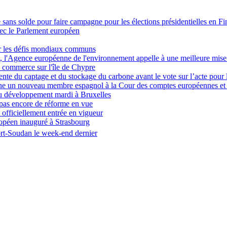
é sans solde pour faire campagne pour les élections présidentielles en F
vec le Parlement européen
ter les défis mondiaux communs
E, l'Agence européenne de l'environnement appelle à une meilleure mise
u commerce sur l'île de Chypre
te du captage et du stockage du carbone avant le vote sur l’acte pour l'
gne un nouveau membre espagnol à la Cour des comptes européennes et r
 du développement mardi à Bruxelles
, pas encore de réforme en vue
 officiellement entrée en vigueur
opéen inauguré à Strasbourg
Port-Soudan le week-end dernier