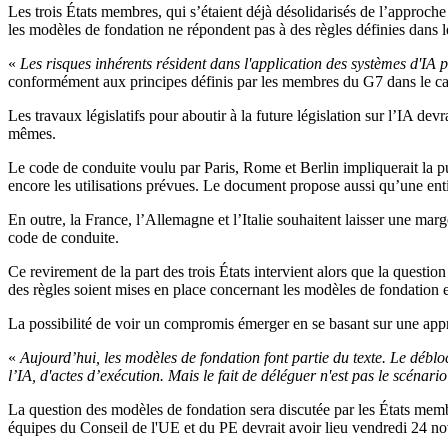
Les trois États membres, qui s’étaient déjà désolidarisés de l’appro
les modèles de fondation ne répondent pas à des règles définies dans le
«
Les risques inhérents résident dans l'application des systèmes d'IA
conformément aux principes définis par les membres du G7 dans le
Les travaux législatifs pour aboutir à la future législation sur l’IA de
mêmes.
Le code de conduite voulu par Paris, Rome et Berlin impliquerait la pub
encore les utilisations prévues. Le document propose aussi qu’une entit
En outre, la France, l’Allemagne et l’Italie souhaitent laisser une mar
code de conduite.
Ce revirement de la part des trois États intervient alors que la questi
des règles soient mises en place concernant les modèles de fondation et 
La possibilité de voir un compromis émerger en se basant sur une appro
«
Aujourd’hui, les modèles de fondation font partie du texte. Le débloca
l’IA, d'actes d’exécution. Mais le fait de déléguer n'est pas le scénari
La question des modèles de fondation sera discutée par les États me
équipes du Conseil de l'UE et du PE devrait avoir lieu vendredi 24 n