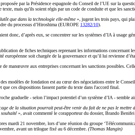
che proposée par la Présidence espagnole du Conseil de l’UE sur la que
 texte, mais qu'ils soient régis par un code de conduite et que les sanc
 plutôt que dans la technologie elle-même
», jugent les trois pays, qui p
 cadre du processus d’Hiroshima (EUROPE
13282/10
).
vraient donc, d’après eux, se concentrer sur les systèmes d’IA à usage gén
lication de fiches techniques reprenant les informations concernant les 
é européenne soit chargée de la gouvernance et qu’il lui revienne d’établ
ge de manœuvre aux entreprises concernant les sanctions possibles. Celle
on des modèles de fondation est au cœur des négociations entre le Consei
que ces dispositions fassent partie du texte dans l'accord final.
che graduelle - selon l’impact potentiel d’un système d’IA - semble ainsi
ge de la situation pourrait peut-être venir du fait de ne pas le mettre 
o souhaité
», avait commenté le corapporteur du dossier, Brando Benifei 
mbres mardi 21 novembre, lors d’une réunion du groupe ‘Télécommunicat
ovembre, avant un trilogue fixé au 6 décembre.
(Thomas Mangin)