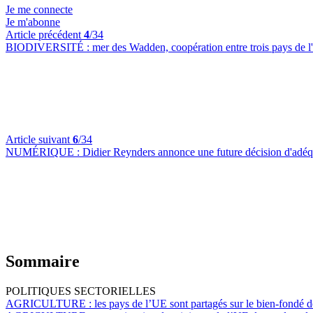
Je me connecte
Je m'abonne
Article précédent
4
/34
BIODIVERSITÉ :
mer des Wadden, coopération entre trois pays de l'
Article suivant
6
/34
NUMÉRIQUE :
Didier Reynders annonce une future décision d'adéqua
Sommaire
POLITIQUES SECTORIELLES
AGRICULTURE :
les pays de l’UE sont partagés sur le bien-fondé 