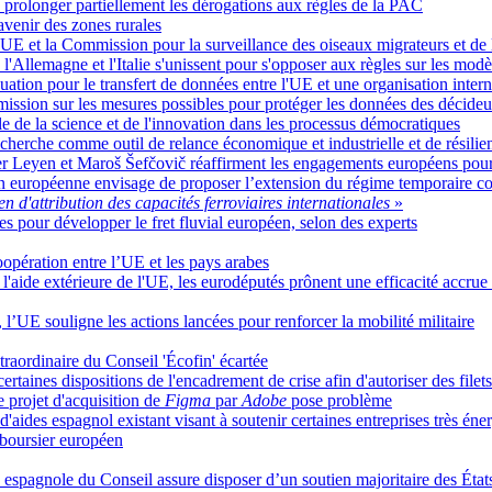
prolonger partiellement les dérogations aux règles de la PAC
avenir des zones rurales
UE et la Commission pour la surveillance des oiseaux migrateurs et de l
e, l'Allemagne et l'Italie s'unissent pour s'opposer aux règles sur les mod
tion pour le transfert de données entre l'UE et une organisation intern
mission sur les mesures possibles pour protéger les données des décideur
ôle de la science et de l'innovation dans les processus démocratiques
recherche comme outil de relance économique et industrielle et de résilie
er Leyen et Maroš Šefčovič réaffirment les engagements européens pour 
 européenne envisage de proposer l’extension du régime temporaire con
 d'attribution des capacités ferroviaires internationales
»
lles pour développer le fret fluvial européen, selon des experts
oopération entre l’UE et les pays arabes
l'aide extérieure de l'UE, les eurodéputés prônent une efficacité accrue 
 l’UE souligne les actions lancées pour renforcer la mobilité militaire
traordinaire du Conseil 'Écofin' écartée
taines dispositions de l'encadrement de crise afin d'autoriser des filets
 projet d'acquisition de
Figma
par
Adobe
pose problème
ides espagnol existant visant à soutenir certaines entreprises très éne
 boursier européen
 espagnole du Conseil assure disposer d’un soutien majoritaire des État