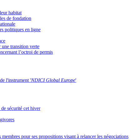
eur habitat
èles de fondation
ationale
s politiques en ligne
nce
une transition verte
cernant l’octroi de permis
de l'instrument '
NDICI Global Europe
'
 de sécurité cet hiver
rgivores
s membres pour ses propositions visant à relancer les négociations