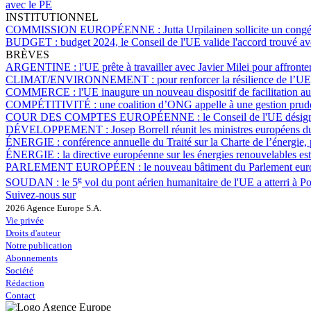
avec le PE
INSTITUTIONNEL
COMMISSION EUROPÉENNE :
Jutta Urpilainen sollicite un cong
BUDGET :
budget 2024, le Conseil de l'UE valide l'accord trouvé a
BRÈVES
ARGENTINE :
l'UE prête à travailler avec Javier Milei pour affron
CLIMAT/ENVIRONNEMENT :
pour renforcer la résilience de l’U
COMMERCE :
l'UE inaugure un nouveau dispositif de facilitation a
COMPÉTITIVITÉ :
une coalition d’ONG appelle à une gestion pruden
COUR DES COMPTES EUROPÉENNE :
le Conseil de l'UE dési
DÉVELOPPEMENT :
Josep Borrell réunit les ministres européens
ÉNERGIE :
conférence annuelle du Traité sur la Charte de l’énergie
ÉNERGIE :
la directive européenne sur les énergies renouvelables est
PARLEMENT EUROPÉEN :
le nouveau bâtiment du Parlement eur
e
SOUDAN :
le 5
vol du pont aérien humanitaire de l'UE a atterri à 
Suivez-nous sur
2026 Agence Europe S.A.
Vie privée
Droits d'auteur
Notre publication
Abonnements
Société
Rédaction
Contact