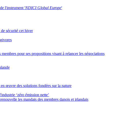
de l'instrument '
NDICI Global Europe
'
 de sécurité cet hiver
rgivores
s membres pour ses propositions visant à relancer les négociations
inlande
 en œuvre des solutions fondées sur la nature
industrie ‘zéro émission nette’
enouvelle les mandats des membres danois et irlandais