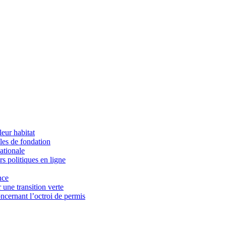
eur habitat
èles de fondation
ationale
s politiques en ligne
nce
une transition verte
cernant l’octroi de permis