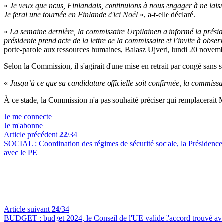
«
Je veux que nous, Finlandais, continuions à nous engager à ne laiss
Je ferai une tournée en Finlande d'ici Noël
», a-t-elle déclaré.
«
La semaine dernière, la commissaire Urpilainen a informé la présid
présidente prend acte de la lettre de la commissaire et l’invite à obs
porte-parole aux ressources humaines, Balasz Ujveri, lundi 20 novem
Selon la Commission, il s'agirait d'une mise en retrait par congé sans s
«
Jusqu’à ce que sa candidature officielle soit confirmée, la commis
À ce stade, la Commission n'a pas souhaité préciser qui remplacerait M
Je me connecte
Je m'abonne
Article précédent
22
/34
SOCIAL :
Coordination des régimes de sécurité sociale, la Présidence
avec le PE
Article suivant
24
/34
BUDGET :
budget 2024, le Conseil de l'UE valide l'accord trouvé a