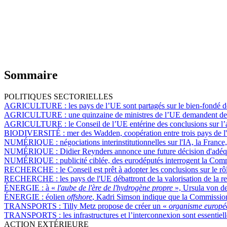
Sommaire
POLITIQUES SECTORIELLES
AGRICULTURE :
les pays de l’UE sont partagés sur le bien-fondé 
AGRICULTURE :
une quinzaine de ministres de l’UE demandent de 
AGRICULTURE :
le Conseil de l’UE entérine des conclusions sur l’
BIODIVERSITÉ :
mer des Wadden, coopération entre trois pays de l'
NUMÉRIQUE :
négociations interinstitutionnelles sur l'IA, la Franc
NUMÉRIQUE :
Didier Reynders annonce une future décision d'adéqua
NUMÉRIQUE :
publicité ciblée, des eurodéputés interrogent la Com
RECHERCHE :
le Conseil est prêt à adopter les conclusions sur le r
RECHERCHE :
les pays de l'UE débattront de la valorisation de la 
ÉNERGIE :
à «
l'aube de l'ère de l'hydrogène propre
», Ursula von d
ÉNERGIE :
éolien
offshore
, Kadri Simson indique que la Commission
TRANSPORTS :
Tilly Metz propose de créer un «
organisme européen
TRANSPORTS :
les infrastructures et l’interconnexion sont essentie
ACTION EXTÉRIEURE