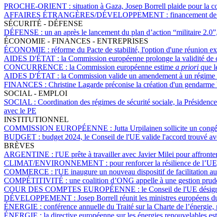
PROCHE-ORIENT :
situation à Gaza, Josep Borrell plaide pour la c
AFFAIRES ÉTRANGÈRES/DÉVELOPPEMENT :
financement de 
SÉCURITÉ - DÉFENSE
DÉFENSE :
un an après le lancement du plan d’action “militaire 2.0”,
ÉCONOMIE - FINANCES - ENTREPRISES
ÉCONOMIE :
réforme du Pacte de stabilité, l'option d'une réunion ex
AIDES D'ÉTAT :
la Commission européenne prolonge la validité de cer
CONCURRENCE :
la Commission européenne estime
a priori
que le
AIDES D'ÉTAT :
la Commission valide un amendement à un régime d'a
FINANCES :
Christine Lagarde préconise la création d'un gendarme
SOCIAL - EMPLOI
SOCIAL :
Coordination des régimes de sécurité sociale, la Présidence
avec le PE
INSTITUTIONNEL
COMMISSION EUROPÉENNE :
Jutta Urpilainen sollicite un cong
BUDGET :
budget 2024, le Conseil de l'UE valide l'accord trouvé a
BRÈVES
ARGENTINE :
l'UE prête à travailler avec Javier Milei pour affron
CLIMAT/ENVIRONNEMENT :
pour renforcer la résilience de l’U
COMMERCE :
l'UE inaugure un nouveau dispositif de facilitation a
COMPÉTITIVITÉ :
une coalition d’ONG appelle à une gestion pruden
COUR DES COMPTES EUROPÉENNE :
le Conseil de l'UE dési
DÉVELOPPEMENT :
Josep Borrell réunit les ministres européens
ÉNERGIE :
conférence annuelle du Traité sur la Charte de l’énergie
ÉNERGIE :
la directive européenne sur les énergies renouvelables est