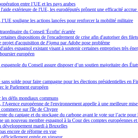
oopération entre l’UE et les pays arabes
l'aide extérieure de l'UE, les eurodéputés prônent une efficacité accrue 
 l’UE souligne les actions lancées pour renforcer la mobilité militaire
traordinaire du Conseil 'Écofin' écartée
taines dispositions de l'encadrement de crise afin d'autoriser des filets
 projet d'acquisition de
Figma
par
Adobe
pose problème
ides espagnol existant visant à soutenir certaines entreprises très éne
 boursier européen
 espagnole du Conseil assure disposer d’un soutien majoritaire des État
é sans solde pour faire campagne pour les élections présidentielles en F
vec le Parlement européen
ter les défis mondiaux communs
E, l'Agence européenne de l'environnement appelle à une meilleure mise
u commerce sur l'île de Chypre
te du captage et du stockage du carbone avant le vote sur l’acte pour l'
gne un nouveau membre espagnol à la Cour des comptes européennes et r
 du développement mardi à Bruxelles
, pas encore de réforme en vue
 officiellement entrée en vigueur