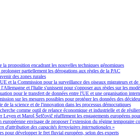
de la proposition encadrant les nouvelles techniques génomiques
prolonger partiellement les dérogations aux règles de la PAC
avenir des zones rurales
UE et la Commission pour la surveillance des oiseaux migrateurs et de l
e, l'Allemagne et l'Italie s'unissent pour s'opposer aux règles sur les mod
tion pour le transfert de données entre l'UE et une organisation intern
mission sur les mesures possibles pour protéger les données des décideur
ôle de la science et de l'innovation dans les processus démocratiques
recherche comme outil de relance économique et industrielle et de résilie
er Leyen et Maroš Šefčovič réaffirment les engagements européens pour 
 européenne envisage de proposer l’extension du régime temporaire con
 d'attribution des capacités ferroviaires internationales
»
lles pour développer le fret fluvial européen, selon des experts