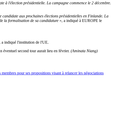
date à l'élection présidentielle. La campagne commence le 2 décembre.
re candidate aux prochaines élections présidentielles en Finlande. La
 de la formalisation de sa candidature
», a indiqué à EUROPE le
, a indiqué l'institution de l'UE.
n éventuel second tour aurait lieu en février.
(Aminata Niang)
s membres pour ses propositions visant à relancer les négociations