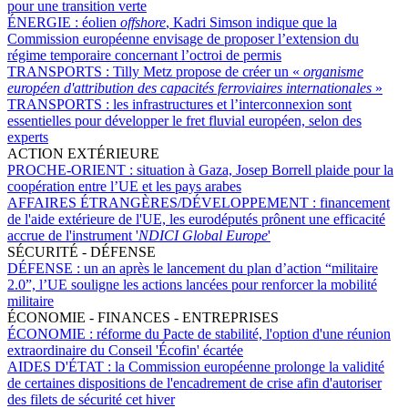
pour une transition verte
ÉNERGIE :
éolien
offshore
, Kadri Simson indique que la
Commission européenne envisage de proposer l’extension du
régime temporaire concernant l’octroi de permis
TRANSPORTS :
Tilly Metz propose de créer un «
organisme
européen d'attribution des capacités ferroviaires internationales
»
TRANSPORTS :
les infrastructures et l’interconnexion sont
essentielles pour développer le fret fluvial européen, selon des
experts
ACTION EXTÉRIEURE
PROCHE-ORIENT :
situation à Gaza, Josep Borrell plaide pour la
coopération entre l’UE et les pays arabes
AFFAIRES ÉTRANGÈRES/DÉVELOPPEMENT :
financement
de l'aide extérieure de l'UE, les eurodéputés prônent une efficacité
accrue de l'instrument '
NDICI Global Europe
'
SÉCURITÉ - DÉFENSE
DÉFENSE :
un an après le lancement du plan d’action “militaire
2.0”, l’UE souligne les actions lancées pour renforcer la mobilité
militaire
ÉCONOMIE - FINANCES - ENTREPRISES
ÉCONOMIE :
réforme du Pacte de stabilité, l'option d'une réunion
extraordinaire du Conseil 'Écofin' écartée
AIDES D'ÉTAT :
la Commission européenne prolonge la validité
de certaines dispositions de l'encadrement de crise afin d'autoriser
des filets de sécurité cet hiver