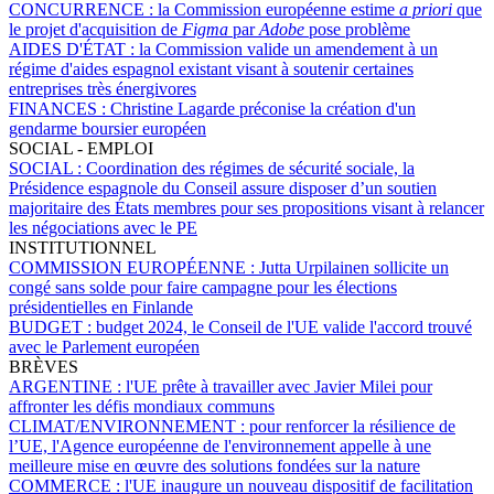
CONCURRENCE :
la Commission européenne estime
a priori
que
le projet d'acquisition de
Figma
par
Adobe
pose problème
AIDES D'ÉTAT :
la Commission valide un amendement à un
régime d'aides espagnol existant visant à soutenir certaines
entreprises très énergivores
FINANCES :
Christine Lagarde préconise la création d'un
gendarme boursier européen
SOCIAL - EMPLOI
SOCIAL :
Coordination des régimes de sécurité sociale, la
Présidence espagnole du Conseil assure disposer d’un soutien
majoritaire des États membres pour ses propositions visant à relancer
les négociations avec le PE
INSTITUTIONNEL
COMMISSION EUROPÉENNE :
Jutta Urpilainen sollicite un
congé sans solde pour faire campagne pour les élections
présidentielles en Finlande
BUDGET :
budget 2024, le Conseil de l'UE valide l'accord trouvé
avec le Parlement européen
BRÈVES
ARGENTINE :
l'UE prête à travailler avec Javier Milei pour
affronter les défis mondiaux communs
CLIMAT/ENVIRONNEMENT :
pour renforcer la résilience de
l’UE, l'Agence européenne de l'environnement appelle à une
meilleure mise en œuvre des solutions fondées sur la nature
COMMERCE :
l'UE inaugure un nouveau dispositif de facilitation