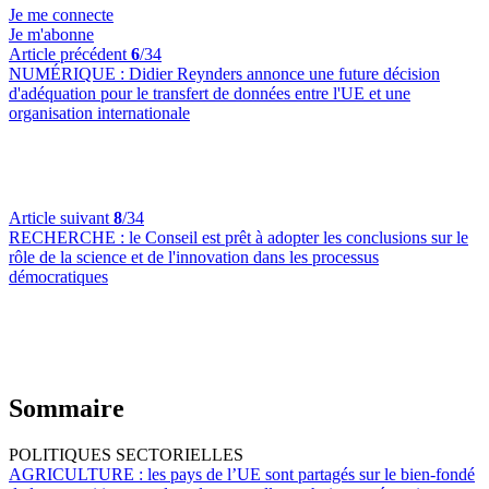
Je me connecte
Je m'abonne
Article précédent
6
/34
NUMÉRIQUE :
Didier Reynders annonce une future décision
d'adéquation pour le transfert de données entre l'UE et une
organisation internationale
Article suivant
8
/34
RECHERCHE :
le Conseil est prêt à adopter les conclusions sur le
rôle de la science et de l'innovation dans les processus
démocratiques
Sommaire
POLITIQUES SECTORIELLES
AGRICULTURE :
les pays de l’UE sont partagés sur le bien-fondé