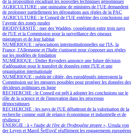
de la proposition encadrant les nouvelles techniques génomiques
AGRICULTURE :
une quinzaine de ministres de l’UE demandent
de prolonger partiellement les dérogations aux règles de la PAC
AGRICULTURE :
le Conseil de l’UE entérine des conclusions sur
l’avenir des zones rurales
BIODIVERSITÉ :
mer des Wadden, coopération entre trois pays
de l'UE et la Commission pour la surveillance des oiseaux
migrateurs et de leur habitat
NUMÉRIQUE :
négociations interinstitutionnelles sur l'IA, la
France, l'Allemagne et l'Italie s'unissent pour s'opposer aux règles
sur les modèles de fondation
NUMÉRIQUE :
Didier Reynders annonce une future décision
d'adéquation pour le transfert de données entre l'UE et une
organisation internationale
NUMÉRIQUE :
publicité ciblée, des eurodéputés interrogent la
Commission sur les mesures possibles pour protéger les données des
décideurs politiques en ligne
RECHERCHE :
le Conseil est prêt à adopter les conclusions sur le
rôle de la science et de l'innovation dans les processus
démocratiques
RECHERCHE :
les pays de l'UE débattront de la valorisation de la
recherche comme outil de relance économique et industrielle et de
résilience
ÉNERGIE :
à «
l'aube de l'ère de l'hydrogène propre
», Ursula von
der Leyen et Maroš Šefčovič réaffirment les engagements européens