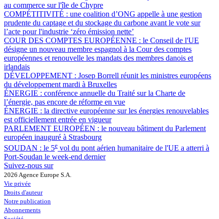
au commerce sur l'île de Chypre
COMPÉTITIVITÉ :
une coalition d’ONG appelle à une gestion
prudente du captage et du stockage du carbone avant le vote sur
l’acte pour l'industrie ‘zéro émission nette’
COUR DES COMPTES EUROPÉENNE :
le Conseil de l'UE
désigne un nouveau membre espagnol à la Cour des comptes
européennes et renouvelle les mandats des membres danois et
irlandais
DÉVELOPPEMENT :
Josep Borrell réunit les ministres européens
du développement mardi à Bruxelles
ÉNERGIE :
conférence annuelle du Traité sur la Charte de
l’énergie, pas encore de réforme en vue
ÉNERGIE :
la directive européenne sur les énergies renouvelables
est officiellement entrée en vigueur
PARLEMENT EUROPÉEN :
le nouveau bâtiment du Parlement
européen inauguré à Strasbourg
e
SOUDAN :
le 5
vol du pont aérien humanitaire de l'UE a atterri à
Port-Soudan le week-end dernier
Suivez-nous sur
2026 Agence Europe S.A.
Vie privée
Droits d'auteur
Notre publication
Abonnements
Société