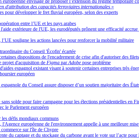
 européenne envisage de proposer l’extension du régime temporaire con
 d'attribution des capacités ferroviaires internationales
»
lles pour développer le fret fluvial européen, selon des experts
oopération entre l’UE et les pays arabes
l'aide extérieure de l'UE, les eurodéputés prônent une efficacité accrue 
 l’UE souligne les actions lancées pour renforcer la mobilité militaire
traordinaire du Conseil 'Écofin' écartée
taines dispositions de l'encadrement de crise afin d'autoriser des filets
 projet d'acquisition de
Figma
par
Adobe
pose problème
ides espagnol existant visant à soutenir certaines entreprises très éne
 boursier européen
 espagnole du Conseil assure disposer d’un soutien majoritaire des État
é sans solde pour faire campagne pour les élections présidentielles en F
vec le Parlement européen
ter les défis mondiaux communs
E, l'Agence européenne de l'environnement appelle à une meilleure mise
u commerce sur l'île de Chypre
te du captage et du stockage du carbone avant le vote sur l’acte pour l'