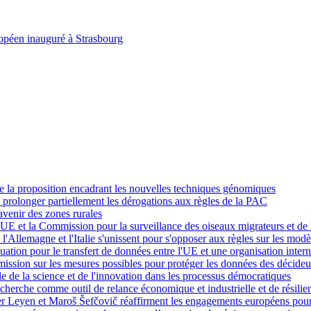
opéen inauguré à Strasbourg
de la proposition encadrant les nouvelles techniques génomiques
prolonger partiellement les dérogations aux règles de la PAC
avenir des zones rurales
UE et la Commission pour la surveillance des oiseaux migrateurs et de l
e, l'Allemagne et l'Italie s'unissent pour s'opposer aux règles sur les mod
tion pour le transfert de données entre l'UE et une organisation intern
mission sur les mesures possibles pour protéger les données des décideur
ôle de la science et de l'innovation dans les processus démocratiques
recherche comme outil de relance économique et industrielle et de résilie
er Leyen et Maroš Šefčovič réaffirment les engagements européens pour 