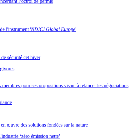
cernant l’octroi de permis
de l'instrument '
NDICI Global Europe
'
 de sécurité cet hiver
rgivores
s membres pour ses propositions visant à relancer les négociations
inlande
 en œuvre des solutions fondées sur la nature
industrie ‘zéro émission nette’