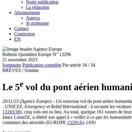
Notre publication
La rédaction
Abonnements
Aperçu
Je m'abonne
Contact
Connexion
EN
Bulletin Quotidien Europe N° 13296
21 novembre 2023
Sommaire
Publication complète
Par article
34
/ 34
BRÈVES /
Soudan
e
Le 5
vol du pont aérien humanit
20/11/23 (Agence Europe)
–
Un nouveau vol du pont aérien humanitaire
- UNICEF,
Emergency
et
Relief International
- à secourir les victim
13183/38
), cinq vols ont eu lieu. Au total, quelque 161 tonnes de fo
Janez Lenarčič, a réitéré son appel à «
veiller à ce que les humanitaire
commises des atrocités (EUROPE
13291/6
).
(AN)