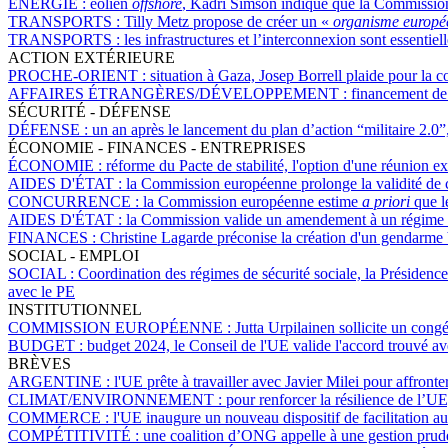
ÉNERGIE :
éolien
offshore
, Kadri Simson indique que la Commission
TRANSPORTS :
Tilly Metz propose de créer un «
organisme européen
TRANSPORTS :
les infrastructures et l’interconnexion sont essentie
ACTION EXTÉRIEURE
PROCHE-ORIENT :
situation à Gaza, Josep Borrell plaide pour la c
AFFAIRES ÉTRANGÈRES/DÉVELOPPEMENT :
financement de 
SÉCURITÉ - DÉFENSE
DÉFENSE :
un an après le lancement du plan d’action “militaire 2.0”,
ÉCONOMIE - FINANCES - ENTREPRISES
ÉCONOMIE :
réforme du Pacte de stabilité, l'option d'une réunion ex
AIDES D'ÉTAT :
la Commission européenne prolonge la validité de cer
CONCURRENCE :
la Commission européenne estime
a priori
que le
AIDES D'ÉTAT :
la Commission valide un amendement à un régime d'a
FINANCES :
Christine Lagarde préconise la création d'un gendarme
SOCIAL - EMPLOI
SOCIAL :
Coordination des régimes de sécurité sociale, la Présidence
avec le PE
INSTITUTIONNEL
COMMISSION EUROPÉENNE :
Jutta Urpilainen sollicite un cong
BUDGET :
budget 2024, le Conseil de l'UE valide l'accord trouvé a
BRÈVES
ARGENTINE :
l'UE prête à travailler avec Javier Milei pour affron
CLIMAT/ENVIRONNEMENT :
pour renforcer la résilience de l’U
COMMERCE :
l'UE inaugure un nouveau dispositif de facilitation a
COMPÉTITIVITÉ :
une coalition d’ONG appelle à une gestion pruden