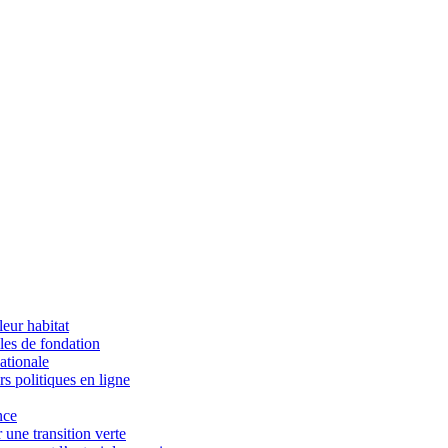
eur habitat
èles de fondation
ationale
s politiques en ligne
nce
une transition verte