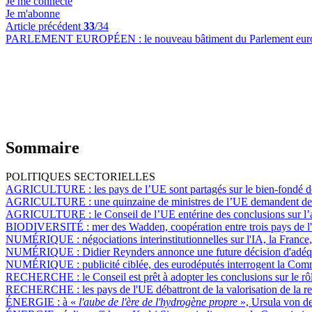
Je me connecte
Je m'abonne
Article précédent
33
/34
PARLEMENT EUROPÉEN :
le nouveau bâtiment du Parlement eur
Sommaire
POLITIQUES SECTORIELLES
AGRICULTURE :
les pays de l’UE sont partagés sur le bien-fondé 
AGRICULTURE :
une quinzaine de ministres de l’UE demandent de 
AGRICULTURE :
le Conseil de l’UE entérine des conclusions sur l’
BIODIVERSITÉ :
mer des Wadden, coopération entre trois pays de l'
NUMÉRIQUE :
négociations interinstitutionnelles sur l'IA, la Franc
NUMÉRIQUE :
Didier Reynders annonce une future décision d'adéqua
NUMÉRIQUE :
publicité ciblée, des eurodéputés interrogent la Com
RECHERCHE :
le Conseil est prêt à adopter les conclusions sur le r
RECHERCHE :
les pays de l'UE débattront de la valorisation de la 
ÉNERGIE :
à «
l'aube de l'ère de l'hydrogène propre
», Ursula von d