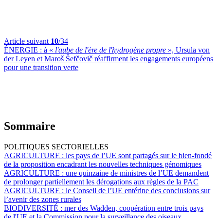
Article suivant
10
/34
ÉNERGIE :
à «
l'aube de l'ère de l'hydrogène propre
», Ursula von
der Leyen et Maroš Šefčovič réaffirment les engagements européens
pour une transition verte
Sommaire
POLITIQUES SECTORIELLES
AGRICULTURE :
les pays de l’UE sont partagés sur le bien-fondé
de la proposition encadrant les nouvelles techniques génomiques
AGRICULTURE :
une quinzaine de ministres de l’UE demandent
de prolonger partiellement les dérogations aux règles de la PAC
AGRICULTURE :
le Conseil de l’UE entérine des conclusions sur
l’avenir des zones rurales
BIODIVERSITÉ :
mer des Wadden, coopération entre trois pays
de l'UE et la Commission pour la surveillance des oiseaux