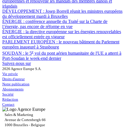
européennes et renouvelle les mandats des membres danois et
irlandais
DÉVELOPPEMENT :
Josep Borrell réunit les ministres européens
du développement mardi à Bruxelles
ÉNERGIE :
conférence annuelle du Traité sur la Charte de
l’énergie, pas encore de réforme en vue
ÉNERGIE :
la directive européenne sur les énergies renouvelables
est officiellement entrée en vigueur
PARLEMENT EUROPÉEN :
le nouveau bâtiment du Parlement
européen inauguré à Strasbourg
e
SOUDAN :
le 5
vol du pont aérien humanitaire de l'UE a atterri à
Port-Soudan le week-end dernier
Suivez-nous sur
2026 Agence Europe S.A.
Vie privée
Droits d'auteur
Notre publication
Abonnements
Société
Rédaction
Contact
Sales & Marketing
Avenue de Cortenbergh 66
1000 Bruxelles - Belgique