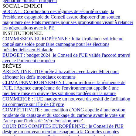
gendarme boursier européen
SOCIAL - EMPLOI
SOCIAL :
Coordination des régimes de sécurité sociale, la
Présidence espagnole du Conseil assure disposer d’un soutien
majoritaire des États membres pour ses propositions visant à relancer
les négociations avec le PE
INSTITUTIONNEL
COMMISSION EUROPÉENNE :
Jutta Urpilainen sollicite un
congé sans solde pour faire campagne pour les élections
présidentielles en Finlande
BUDGET :
budget 2024, le Conseil de l'UE valide l'accord trouvé
avec le Parlement européen
BRÈVES
ARGENTINE :
l'UE prête à travailler avec Javier Milei pour
affronter les défis mondiaux communs
CLIMAT/ENVIRONNEMENT :
pour renforcer la résilience de
l’UE, l'Agence européenne de l'environnement appelle à une
meilleure mise en œuvre des solutions fondées sur la nature
COMMERCE :
l'UE inaugure un nouveau dispositif de facilitation
au commerce sur l'île de Chypre
COMPÉTITIVITÉ :
une coalition d’ONG appelle à une gestion
prudente du captage et du stockage du carbone avant le vote sur
l’acte pour l'industrie ‘zéro émission nette’
COUR DES COMPTES EUROPÉENNE :
le Conseil de l'UE
désigne un nouveau membre espagnol à la Cour des comptes