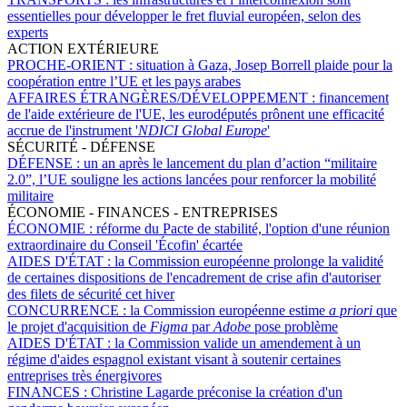
essentielles pour développer le fret fluvial européen, selon des
experts
ACTION EXTÉRIEURE
PROCHE-ORIENT :
situation à Gaza, Josep Borrell plaide pour la
coopération entre l’UE et les pays arabes
AFFAIRES ÉTRANGÈRES/DÉVELOPPEMENT :
financement
de l'aide extérieure de l'UE, les eurodéputés prônent une efficacité
accrue de l'instrument '
NDICI Global Europe
'
SÉCURITÉ - DÉFENSE
DÉFENSE :
un an après le lancement du plan d’action “militaire
2.0”, l’UE souligne les actions lancées pour renforcer la mobilité
militaire
ÉCONOMIE - FINANCES - ENTREPRISES
ÉCONOMIE :
réforme du Pacte de stabilité, l'option d'une réunion
extraordinaire du Conseil 'Écofin' écartée
AIDES D'ÉTAT :
la Commission européenne prolonge la validité
de certaines dispositions de l'encadrement de crise afin d'autoriser
des filets de sécurité cet hiver
CONCURRENCE :
la Commission européenne estime
a priori
que
le projet d'acquisition de
Figma
par
Adobe
pose problème
AIDES D'ÉTAT :
la Commission valide un amendement à un
régime d'aides espagnol existant visant à soutenir certaines
entreprises très énergivores
FINANCES :
Christine Lagarde préconise la création d'un