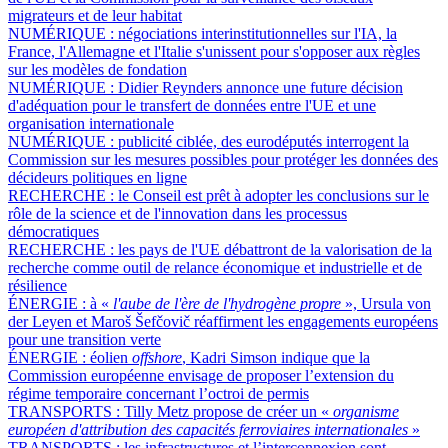
migrateurs et de leur habitat
NUMÉRIQUE :
négociations interinstitutionnelles sur l'IA, la
France, l'Allemagne et l'Italie s'unissent pour s'opposer aux règles
sur les modèles de fondation
NUMÉRIQUE :
Didier Reynders annonce une future décision
d'adéquation pour le transfert de données entre l'UE et une
organisation internationale
NUMÉRIQUE :
publicité ciblée, des eurodéputés interrogent la
Commission sur les mesures possibles pour protéger les données des
décideurs politiques en ligne
RECHERCHE :
le Conseil est prêt à adopter les conclusions sur le
rôle de la science et de l'innovation dans les processus
démocratiques
RECHERCHE :
les pays de l'UE débattront de la valorisation de la
recherche comme outil de relance économique et industrielle et de
résilience
ÉNERGIE :
à «
l'aube de l'ère de l'hydrogène propre
», Ursula von
der Leyen et Maroš Šefčovič réaffirment les engagements européens
pour une transition verte
ÉNERGIE :
éolien
offshore
, Kadri Simson indique que la
Commission européenne envisage de proposer l’extension du
régime temporaire concernant l’octroi de permis
TRANSPORTS :
Tilly Metz propose de créer un «
organisme
européen d'attribution des capacités ferroviaires internationales
»
TRANSPORTS :
les infrastructures et l’interconnexion sont