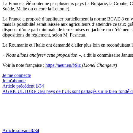
La France a été soutenue par plusieurs pays (la Bulgarie, la Croatie, Ch
Suède, Malte ou encore la Lettonie).
La France a proposé d’appliquer partiellement la norme BCAE 8 en vig
mais la possibilité serait laissée aux agriculteurs d’atteindre ce taux 
disposer d’une part minimale de terres mises en jachère ou d’éléments 
dispositions du règlement, selon M. Fesneau.
La Roumanie et l'Italie ont demandé d'aller plus loin en reconduisant
«
Nous allons analyser cette proposition
», a dit le commissaire Janu
Voir la note française :
https://aeur.eu/f/9lz
(Lionel Changeur)
Je me connecte
Je m'abonne
Article précédent
1
/34
AGRICULTURE :
les pays de l’UE sont partagés sur le bien-fondé 
Article suivant
3
/34