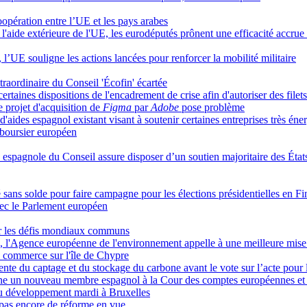
oopération entre l’UE et les pays arabes
l'aide extérieure de l'UE, les eurodéputés prônent une efficacité accrue 
 l’UE souligne les actions lancées pour renforcer la mobilité militaire
traordinaire du Conseil 'Écofin' écartée
taines dispositions de l'encadrement de crise afin d'autoriser des filets
 projet d'acquisition de
Figma
par
Adobe
pose problème
ides espagnol existant visant à soutenir certaines entreprises très éne
 boursier européen
 espagnole du Conseil assure disposer d’un soutien majoritaire des État
é sans solde pour faire campagne pour les élections présidentielles en F
vec le Parlement européen
ter les défis mondiaux communs
E, l'Agence européenne de l'environnement appelle à une meilleure mise
u commerce sur l'île de Chypre
te du captage et du stockage du carbone avant le vote sur l’acte pour l'
gne un nouveau membre espagnol à la Cour des comptes européennes et r
 du développement mardi à Bruxelles
, pas encore de réforme en vue