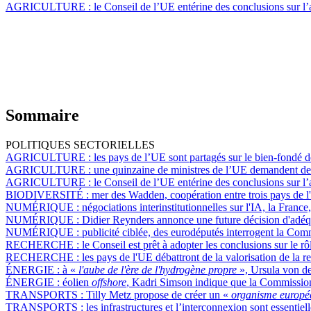
AGRICULTURE :
le Conseil de l’UE entérine des conclusions sur l’
Sommaire
POLITIQUES SECTORIELLES
AGRICULTURE :
les pays de l’UE sont partagés sur le bien-fondé 
AGRICULTURE :
une quinzaine de ministres de l’UE demandent de 
AGRICULTURE :
le Conseil de l’UE entérine des conclusions sur l’
BIODIVERSITÉ :
mer des Wadden, coopération entre trois pays de l'
NUMÉRIQUE :
négociations interinstitutionnelles sur l'IA, la Franc
NUMÉRIQUE :
Didier Reynders annonce une future décision d'adéqua
NUMÉRIQUE :
publicité ciblée, des eurodéputés interrogent la Com
RECHERCHE :
le Conseil est prêt à adopter les conclusions sur le r
RECHERCHE :
les pays de l'UE débattront de la valorisation de la 
ÉNERGIE :
à «
l'aube de l'ère de l'hydrogène propre
», Ursula von d
ÉNERGIE :
éolien
offshore
, Kadri Simson indique que la Commission
TRANSPORTS :
Tilly Metz propose de créer un «
organisme européen
TRANSPORTS :
les infrastructures et l’interconnexion sont essentie