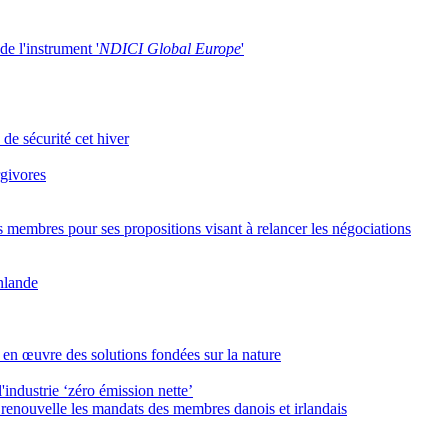
de l'instrument '
NDICI Global Europe
'
 de sécurité cet hiver
rgivores
s membres pour ses propositions visant à relancer les négociations
inlande
 en œuvre des solutions fondées sur la nature
industrie ‘zéro émission nette’
enouvelle les mandats des membres danois et irlandais