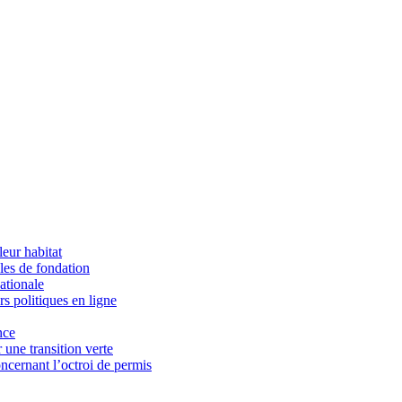
eur habitat
èles de fondation
ationale
s politiques en ligne
nce
une transition verte
cernant l’octroi de permis