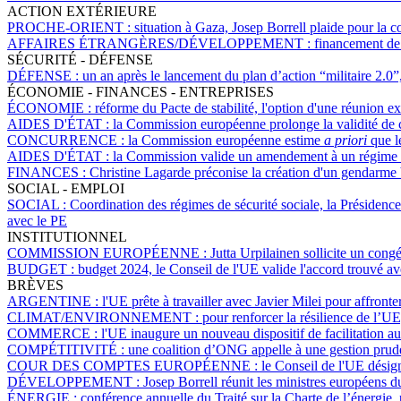
ACTION EXTÉRIEURE
PROCHE-ORIENT :
situation à Gaza, Josep Borrell plaide pour la c
AFFAIRES ÉTRANGÈRES/DÉVELOPPEMENT :
financement de 
SÉCURITÉ - DÉFENSE
DÉFENSE :
un an après le lancement du plan d’action “militaire 2.0”,
ÉCONOMIE - FINANCES - ENTREPRISES
ÉCONOMIE :
réforme du Pacte de stabilité, l'option d'une réunion ex
AIDES D'ÉTAT :
la Commission européenne prolonge la validité de cer
CONCURRENCE :
la Commission européenne estime
a priori
que le
AIDES D'ÉTAT :
la Commission valide un amendement à un régime d'a
FINANCES :
Christine Lagarde préconise la création d'un gendarme
SOCIAL - EMPLOI
SOCIAL :
Coordination des régimes de sécurité sociale, la Présidence
avec le PE
INSTITUTIONNEL
COMMISSION EUROPÉENNE :
Jutta Urpilainen sollicite un cong
BUDGET :
budget 2024, le Conseil de l'UE valide l'accord trouvé a
BRÈVES
ARGENTINE :
l'UE prête à travailler avec Javier Milei pour affron
CLIMAT/ENVIRONNEMENT :
pour renforcer la résilience de l’U
COMMERCE :
l'UE inaugure un nouveau dispositif de facilitation a
COMPÉTITIVITÉ :
une coalition d’ONG appelle à une gestion pruden
COUR DES COMPTES EUROPÉENNE :
le Conseil de l'UE dési
DÉVELOPPEMENT :
Josep Borrell réunit les ministres européens
ÉNERGIE :
conférence annuelle du Traité sur la Charte de l’énergie