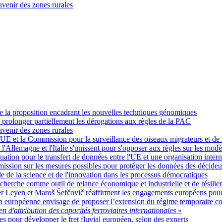
avenir des zones rurales
de la proposition encadrant les nouvelles techniques génomiques
prolonger partiellement les dérogations aux règles de la PAC
avenir des zones rurales
UE et la Commission pour la surveillance des oiseaux migrateurs et de l
e, l'Allemagne et l'Italie s'unissent pour s'opposer aux règles sur les mod
tion pour le transfert de données entre l'UE et une organisation intern
mission sur les mesures possibles pour protéger les données des décideur
ôle de la science et de l'innovation dans les processus démocratiques
recherche comme outil de relance économique et industrielle et de résilie
er Leyen et Maroš Šefčovič réaffirment les engagements européens pour 
 européenne envisage de proposer l’extension du régime temporaire con
 d'attribution des capacités ferroviaires internationales
»
lles pour développer le fret fluvial européen, selon des experts