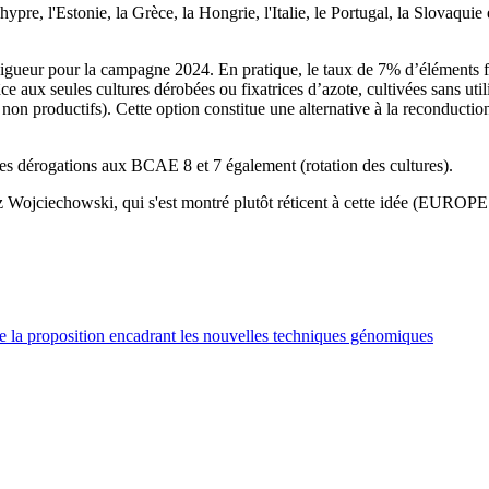
ypre, l'Estonie, la Grèce, la Hongrie, l'Italie, le Portugal, la Slovaquie
ueur pour la campagne 2024. En pratique, le taux de 7% d’éléments favo
grâce aux seules cultures dérobées ou fixatrices d’azote, cultivées sans u
non productifs). Cette option constitue une alternative à la reconductio
 les dérogations aux BCAE 8 et 7 également (rotation des cultures).
sz Wojciechowski, qui s'est montré plutôt réticent à cette idée (EUROP
de la proposition encadrant les nouvelles techniques génomiques