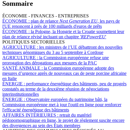
Sommaire
ÉCONOMIE - FINANCES - ENTREPRISES
ÉCONOMIE :
plan de relance
Next Generation EU
, les pays de
l'UE renoncent à près de 100 milliards d'euros de prêts
ÉCONOMIE :
la Pologne, la Hongrie et la Croatie soumettent leur
plan de relance révisé incluant un chapitre '
REPowerEU
'
POLITIQUES SECTORIELLES
AGRICULTURE :
les ministres de l’UE débattront des nouvelles
techniques génomiques du 3 au 5 septembre à Cordoue
AGRICULTURE :
la Commission européenne refuse une
prorogation des dérogations aux mesures de la PAC
SANTÉ ANIMALE :
la Commission européenne adopte des
mesures d’urgence après de nouveaux cas de peste porcine africaine
en Italie
ÉNERGIE :
performance énergétique des bâtiments, peu de progrès
constatés au terme de la deuxième réunion de négociations
interinstitutionnelles
ÉNERGIE :
Observatoire européen du patrimoine bâti, la
Commission européenne met à jour l'outil en ligne pour renforcer
l'efficacité énergétique des bâtiments
AFFAIRES INTÉRIEURES :
retrait du matériel
pédopornographique en ligne, le projet de règlement suscite encore
des divergences au sein des États membres