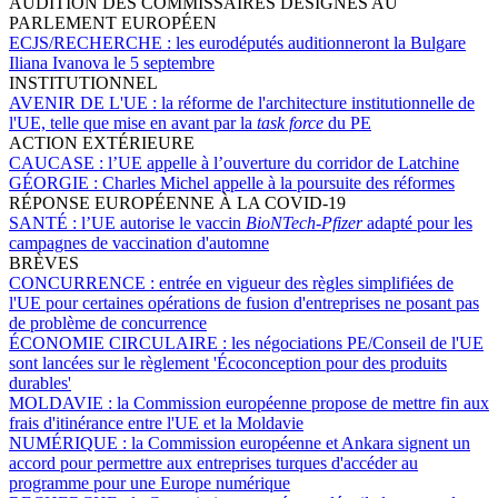
AUDITION DES COMMISSAIRES DÉSIGNÉS AU
PARLEMENT EUROPÉEN
ECJS/RECHERCHE :
les eurodéputés auditionneront la Bulgare
Iliana Ivanova le 5 septembre
INSTITUTIONNEL
AVENIR DE L'UE :
la réforme de l'architecture institutionnelle de
l'UE, telle que mise en avant par la
task force
du PE
ACTION EXTÉRIEURE
CAUCASE :
l’UE appelle à l’ouverture du corridor de Latchine
GÉORGIE :
Charles Michel appelle à la poursuite des réformes
RÉPONSE EUROPÉENNE À LA COVID-19
SANTÉ :
l’UE autorise le vaccin
BioNTech-Pfizer
adapté pour les
campagnes de vaccination d'automne
BRÈVES
CONCURRENCE :
entrée en vigueur des règles simplifiées de
l'UE pour certaines opérations de fusion d'entreprises ne posant pas
de problème de concurrence
ÉCONOMIE CIRCULAIRE :
les négociations PE/Conseil de l'UE
sont lancées sur le règlement 'Écoconception pour des produits
durables'
MOLDAVIE :
la Commission européenne propose de mettre fin aux
frais d'itinérance entre l'UE et la Moldavie
NUMÉRIQUE :
la Commission européenne et Ankara signent un
accord pour permettre aux entreprises turques d'accéder au
programme pour une Europe numérique