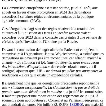
La Commission européenne est restée sourde, jeudi 31 août, aux
appels en faveur d’une prorogation en 2024 des dérogations
accordées à certaines règles environnementales de la politique
agricole commune (PAC).
Ces dérogations s’agissant des règles relatives à la rotation des
cultures et à l’utilisation des terres en jachère avaient étaient
accordées pour 2023 dans le contexte des craintes d'une pénurie de
céréales après l'invasion de l'Ukraine par la Russie.
Devant la commission de l’agriculture du Parlement européen, le
commissaire à l'Agriculture, Janusz Wojciechowski, a estimé que les
dérogations ne devaient pas être reconduites, car l'état du marché a
changé. «
La situation est totalement différente, nous envisageons
des interdictions d'importation
» de céréales ukrainiennes, a-t-il
souligné, ajoutant que l'UE «
ne devrait peut-être pas augmenter la
production
» alors qu'il existe un excédent de céréales.
Il a également noté que les dérogations précédentes répondaient à
une «
situation exceptionnelle. La Commission n'a pas le droit de
prendre une autre décision en la matière
», a justifié le commissaire.
Il faudrait proposer une modification des règlements de la PAC à
soumettre pour approbation au Conseil et au Parlement européen, ce
qui prendrait du temps. Fin juillet (EUROPE
13229/5
), une majorité