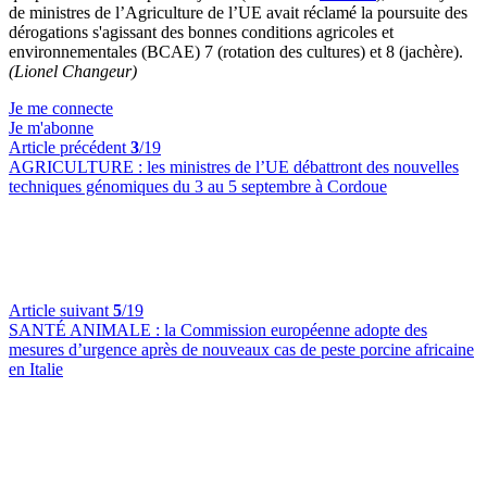
de ministres de l’Agriculture de l’UE avait réclamé la poursuite des
dérogations s'agissant des bonnes conditions agricoles et
environnementales (BCAE) 7 (rotation des cultures) et 8 (jachère).
(Lionel Changeur)
Je me connecte
Je m'abonne
Article précédent
3
/19
AGRICULTURE :
les ministres de l’UE débattront des nouvelles
techniques génomiques du 3 au 5 septembre à Cordoue
Article suivant
5
/19
SANTÉ ANIMALE :
la Commission européenne adopte des
mesures d’urgence après de nouveaux cas de peste porcine africaine
en Italie