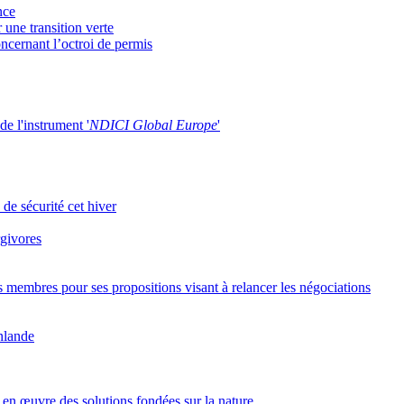
nce
une transition verte
cernant l’octroi de permis
de l'instrument '
NDICI Global Europe
'
 de sécurité cet hiver
rgivores
s membres pour ses propositions visant à relancer les négociations
inlande
 en œuvre des solutions fondées sur la nature