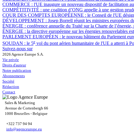
COMMERCE :
l'UE inaugure un nouveau dispositif de facilitation a
COMPÉTITIVITÉ :
une coalition d’ONG appelle à une gestion pruden
COUR DES COMPTES EUROPÉENNE :
le Conseil de l'UE dési
DÉVELOPPEMENT :
Josep Borrell réunit les ministres européens
ÉNERGIE :
conférence annuelle du Traité sur la Charte de l’énergie
ÉNERGIE :
la directive européenne sur les énergies renouvelables est
PARLEMENT EUROPÉEN :
le nouveau bâtiment du Parlement eur
e
SOUDAN :
le 5
vol du pont aérien humanitaire de l'UE a atterri à 
Suivez-nous sur
2026 Agence Europe S.A.
Vie privée
Droits d'auteur
Notre publication
Abonnements
Société
Rédaction
Contact
Sales & Marketing
Avenue de Cortenbergh 66
1000 Bruxelles - Belgique
+322 737 94 94
info@agenceurope.eu