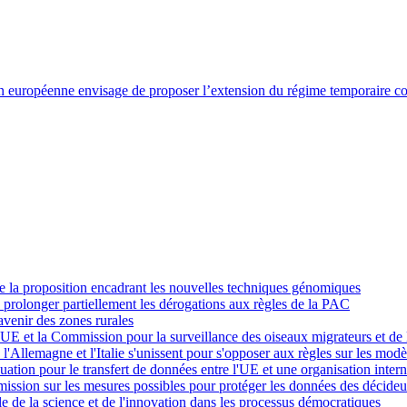
 européenne envisage de proposer l’extension du régime temporaire con
de la proposition encadrant les nouvelles techniques génomiques
prolonger partiellement les dérogations aux règles de la PAC
avenir des zones rurales
UE et la Commission pour la surveillance des oiseaux migrateurs et de l
e, l'Allemagne et l'Italie s'unissent pour s'opposer aux règles sur les mod
tion pour le transfert de données entre l'UE et une organisation intern
mission sur les mesures possibles pour protéger les données des décideur
ôle de la science et de l'innovation dans les processus démocratiques