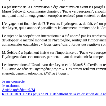
La présidente de la Commission a également mis en avant les progrès t
Maroš Šefčovič, commissaire chargé du 'Pacte vert européen', a soulig
marquant ainsi un engagement européen renforcé pour soutenir ce do
L'engagement financier de l'UE envers l'hydrogène a, de fait, été un po
der Leyen, qui a annoncé par ailleurs le lancement imminent de la '
Ba
Le sujet de la coopération internationale a été abordé par les repré
développer le marché mondial de l'hydrogène, soulignant l'importance d
commerciales équitables : «
Nous cherchons à forger des relations com
M. Šefčovič a également insisté sur l'importance du 'Pacte vert europé
l'hydrogène dans ce contexte, permettant tant de maintenir la compétiti
Les interventions d’Ursula von der Leyen et de Maroš Šefčovič ont t
à «
l'aube de l'ère de l'hydrogène propre
». Ces efforts reflètent l'amb
énergétiquement autonome.
(Nithya Paquiry)
Je me connecte
Je m'abonne
Article précédent
9
/34
RECHERCHE :
les pays de l'UE débattront de la valorisation de la 