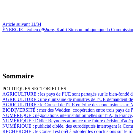
Article suivant
11
/34
ÉNERGIE :
éolien
offshore
, Kadri Simson indique que la Commission
Sommaire
POLITIQUES SECTORIELLES
AGRICULTURE :
les pays de l’UE sont partagés sur le bien-fondé 
AGRICULTURE :
une quinzaine de ministres de l’UE demandent de 
AGRICULTURE :
le Conseil de l’UE entérine des conclusions sur l’
BIODIVERSITÉ :
mer des Wadden, coopération entre trois pays de l'
NUMÉRIQUE :
négociations interinstitutionnelles sur l'IA, la Franc
NUMÉRIQUE :
Didier Reynders annonce une future décision d'adéqua
NUMÉRIQUE :
publicité ciblée, des eurodéputés interrogent la Com
RECHERCHE :
le Conseil est prêt à adopter les conclusions sur le r