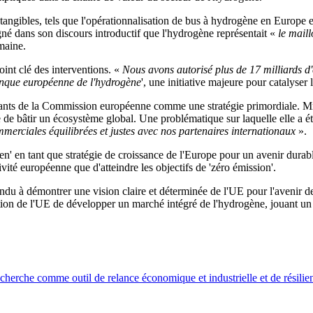
angibles, tels que l'opérationnalisation de bus à hydrogène en Europe 
né dans son discours introductif que l'hydrogène représentait «
le maill
maine.
int clé des interventions. «
Nous avons autorisé plus de 17 milliards d'
nque européenne de l'hydrogène
', une initiative majeure pour catalyser 
sentants de la Commission européenne comme une stratégie primordiale. 
e bâtir un écosystème global. Une problématique sur laquelle elle a été
merciales équilibrées et justes avec nos partenaires internationaux
».
en' en tant que stratégie de croissance de l'Europe pour un avenir dura
vité européenne que d'atteindre les objectifs de 'zéro émission'.
endu à démontrer une vision claire et déterminée de l'UE pour l'aveni
ition de l'UE de développer un marché intégré de l'hydrogène, jouant un 
recherche comme outil de relance économique et industrielle et de résilie