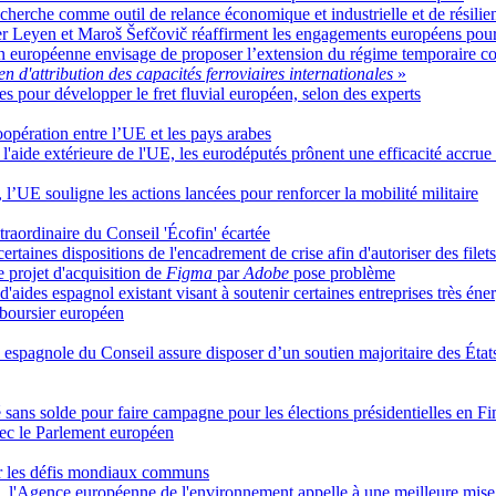
recherche comme outil de relance économique et industrielle et de résilie
er Leyen et Maroš Šefčovič réaffirment les engagements européens pour 
 européenne envisage de proposer l’extension du régime temporaire con
 d'attribution des capacités ferroviaires internationales
»
lles pour développer le fret fluvial européen, selon des experts
oopération entre l’UE et les pays arabes
l'aide extérieure de l'UE, les eurodéputés prônent une efficacité accrue 
 l’UE souligne les actions lancées pour renforcer la mobilité militaire
traordinaire du Conseil 'Écofin' écartée
taines dispositions de l'encadrement de crise afin d'autoriser des filets
 projet d'acquisition de
Figma
par
Adobe
pose problème
ides espagnol existant visant à soutenir certaines entreprises très éne
 boursier européen
 espagnole du Conseil assure disposer d’un soutien majoritaire des État
é sans solde pour faire campagne pour les élections présidentielles en F
vec le Parlement européen
ter les défis mondiaux communs
E, l'Agence européenne de l'environnement appelle à une meilleure mise