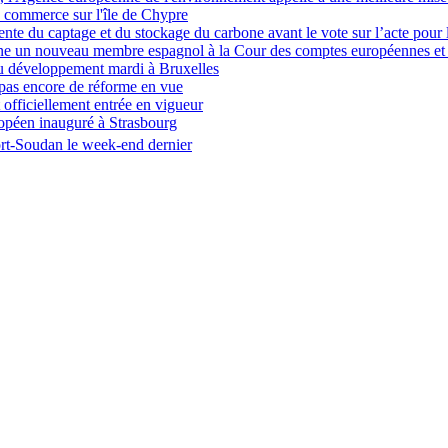
u commerce sur l'île de Chypre
te du captage et du stockage du carbone avant le vote sur l’acte pour l'
gne un nouveau membre espagnol à la Cour des comptes européennes et r
 du développement mardi à Bruxelles
, pas encore de réforme en vue
 officiellement entrée en vigueur
opéen inauguré à Strasbourg
Port-Soudan le week-end dernier