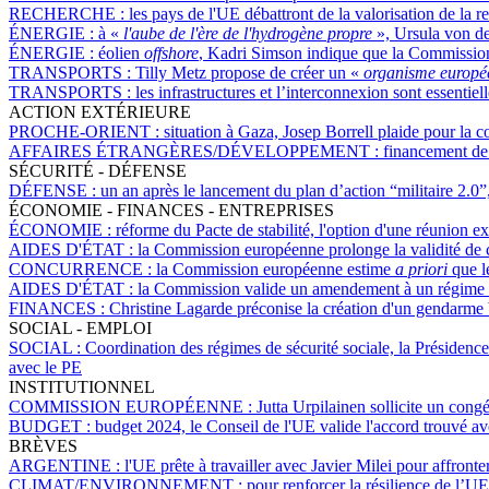
RECHERCHE :
les pays de l'UE débattront de la valorisation de la 
ÉNERGIE :
à «
l'aube de l'ère de l'hydrogène propre
», Ursula von d
ÉNERGIE :
éolien
offshore
, Kadri Simson indique que la Commission
TRANSPORTS :
Tilly Metz propose de créer un «
organisme européen
TRANSPORTS :
les infrastructures et l’interconnexion sont essentie
ACTION EXTÉRIEURE
PROCHE-ORIENT :
situation à Gaza, Josep Borrell plaide pour la c
AFFAIRES ÉTRANGÈRES/DÉVELOPPEMENT :
financement de 
SÉCURITÉ - DÉFENSE
DÉFENSE :
un an après le lancement du plan d’action “militaire 2.0”,
ÉCONOMIE - FINANCES - ENTREPRISES
ÉCONOMIE :
réforme du Pacte de stabilité, l'option d'une réunion ex
AIDES D'ÉTAT :
la Commission européenne prolonge la validité de cer
CONCURRENCE :
la Commission européenne estime
a priori
que le
AIDES D'ÉTAT :
la Commission valide un amendement à un régime d'a
FINANCES :
Christine Lagarde préconise la création d'un gendarme
SOCIAL - EMPLOI
SOCIAL :
Coordination des régimes de sécurité sociale, la Présidence
avec le PE
INSTITUTIONNEL
COMMISSION EUROPÉENNE :
Jutta Urpilainen sollicite un cong
BUDGET :
budget 2024, le Conseil de l'UE valide l'accord trouvé a
BRÈVES
ARGENTINE :
l'UE prête à travailler avec Javier Milei pour affron
CLIMAT/ENVIRONNEMENT :
pour renforcer la résilience de l’U