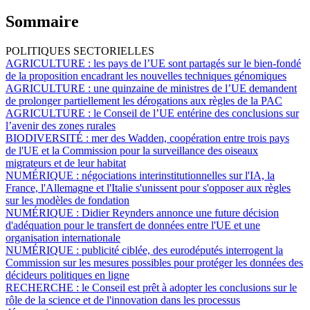
Sommaire
POLITIQUES SECTORIELLES
AGRICULTURE :
les pays de l’UE sont partagés sur le bien-fondé
de la proposition encadrant les nouvelles techniques génomiques
AGRICULTURE :
une quinzaine de ministres de l’UE demandent
de prolonger partiellement les dérogations aux règles de la PAC
AGRICULTURE :
le Conseil de l’UE entérine des conclusions sur
l’avenir des zones rurales
BIODIVERSITÉ :
mer des Wadden, coopération entre trois pays
de l'UE et la Commission pour la surveillance des oiseaux
migrateurs et de leur habitat
NUMÉRIQUE :
négociations interinstitutionnelles sur l'IA, la
France, l'Allemagne et l'Italie s'unissent pour s'opposer aux règles
sur les modèles de fondation
NUMÉRIQUE :
Didier Reynders annonce une future décision
d'adéquation pour le transfert de données entre l'UE et une
organisation internationale
NUMÉRIQUE :
publicité ciblée, des eurodéputés interrogent la
Commission sur les mesures possibles pour protéger les données des
décideurs politiques en ligne
RECHERCHE :
le Conseil est prêt à adopter les conclusions sur le
rôle de la science et de l'innovation dans les processus