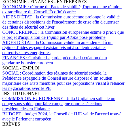
ÉCONOMIE - FINANCES - ENTREPRISES
ÉCONOMIE :
réforme du Pacte de stabilité, l'option d'une réunion
extraordinaire du Conseil 'Écofin' écartée
AIDES D'ÉTAT :
la Commission européenne prolonge la validité
de certaines dispositions de l'encadrement de crise afin d'autoriser
des filets de sécurité cet hiver
CONCURRENCE :
la Commission européenne estime
a priori
que
le projet d'acquisition de
Figma
par
Adobe
pose problème
AIDES D'ÉTAT :
la Commission valide un amendement à un
régime d'aides espagnol existant visant à soutenir certaines
entreprises très énergivores
FINANCES :
Christine Lagarde préconise la création d'un
gendarme boursier européen
SOCIAL - EMPLOI
SOCIAL :
Coordination des régimes de sécurité sociale, la
Présidence espagnole du Conseil assure disposer d’un soutien
majoritaire des États membres pour ses propositions visant à relancer
les négociations avec le PE
INSTITUTIONNEL
COMMISSION EUROPÉENNE :
Jutta Urpilainen sollicite un
congé sans solde pour faire campagne pour les élections
présidentielles en Finlande
BUDGET :
budget 2024, le Conseil de l'UE valide l'accord trouvé
avec le Parlement européen
BRÈVES