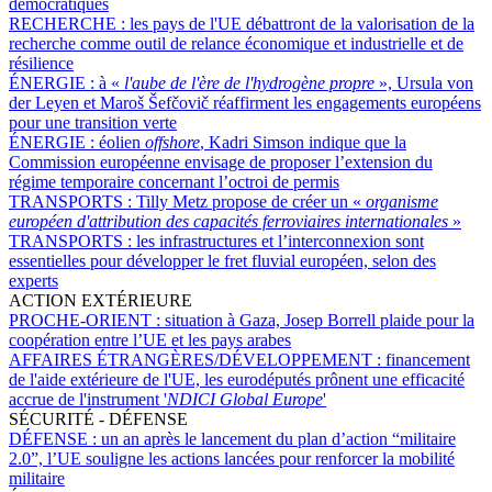
démocratiques
RECHERCHE :
les pays de l'UE débattront de la valorisation de la
recherche comme outil de relance économique et industrielle et de
résilience
ÉNERGIE :
à «
l'aube de l'ère de l'hydrogène propre
», Ursula von
der Leyen et Maroš Šefčovič réaffirment les engagements européens
pour une transition verte
ÉNERGIE :
éolien
offshore
, Kadri Simson indique que la
Commission européenne envisage de proposer l’extension du
régime temporaire concernant l’octroi de permis
TRANSPORTS :
Tilly Metz propose de créer un «
organisme
européen d'attribution des capacités ferroviaires internationales
»
TRANSPORTS :
les infrastructures et l’interconnexion sont
essentielles pour développer le fret fluvial européen, selon des
experts
ACTION EXTÉRIEURE
PROCHE-ORIENT :
situation à Gaza, Josep Borrell plaide pour la
coopération entre l’UE et les pays arabes
AFFAIRES ÉTRANGÈRES/DÉVELOPPEMENT :
financement
de l'aide extérieure de l'UE, les eurodéputés prônent une efficacité
accrue de l'instrument '
NDICI Global Europe
'
SÉCURITÉ - DÉFENSE
DÉFENSE :
un an après le lancement du plan d’action “militaire
2.0”, l’UE souligne les actions lancées pour renforcer la mobilité
militaire