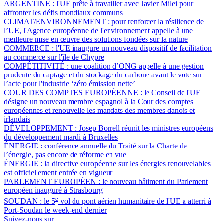
ARGENTINE :
l'UE prête à travailler avec Javier Milei pour
affronter les défis mondiaux communs
CLIMAT/ENVIRONNEMENT :
pour renforcer la résilience de
l’UE, l'Agence européenne de l'environnement appelle à une
meilleure mise en œuvre des solutions fondées sur la nature
COMMERCE :
l'UE inaugure un nouveau dispositif de facilitation
au commerce sur l'île de Chypre
COMPÉTITIVITÉ :
une coalition d’ONG appelle à une gestion
prudente du captage et du stockage du carbone avant le vote sur
l’acte pour l'industrie ‘zéro émission nette’
COUR DES COMPTES EUROPÉENNE :
le Conseil de l'UE
désigne un nouveau membre espagnol à la Cour des comptes
européennes et renouvelle les mandats des membres danois et
irlandais
DÉVELOPPEMENT :
Josep Borrell réunit les ministres européens
du développement mardi à Bruxelles
ÉNERGIE :
conférence annuelle du Traité sur la Charte de
l’énergie, pas encore de réforme en vue
ÉNERGIE :
la directive européenne sur les énergies renouvelables
est officiellement entrée en vigueur
PARLEMENT EUROPÉEN :
le nouveau bâtiment du Parlement
européen inauguré à Strasbourg
e
SOUDAN :
le 5
vol du pont aérien humanitaire de l'UE a atterri à
Port-Soudan le week-end dernier
Suivez-nous sur