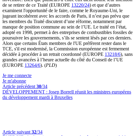
de se retirer de ce Traité (EUROPE
13220/24
) et que d’autres
examinent l'opportunité de le faire, comme le Royaume-Uni, le
jugeant incohérent avec les accords de Paris, il n’est pas prévu que
les membres du Traité discutent d’une réforme, notamment par
manque de position commune au sein de l’UE. Le traité en l’état,
adopté en 1998, permet à des entreprises de combustibles fossiles de
poursuivre les gouvernements, s’ils se sentent lésés par ces derniers.
Alors que certains États membres de l'UE préfèrent rester dans le
TCE, s'il est modernisé, la Commission européenne est fermement
décidée à procéder à un retrait coordonné (EUROPE
13218/6
), sans
grandes avancées à l’heure actuelle du côté du Conseil de l’UE
(EUROPE
13264/6
). (
PLD
)
Je me connecte
Je m'abonne
Article précédent
30
/34
DÉVELOPPEMENT :
Josep Borrell réunit les ministres européens
du développement mardi à Bruxelles
Article suivant
32
/34