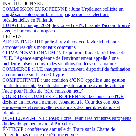
INSTITUTIONNEL
COMMISSION EUROPÉENNE :
Jutta Urpilainen sollicite un
congé sans solde pour faire campagne pour les élections
présidentielles en Finlande
BUDGET :
budget 2024, le Conseil de l'UE valide l'accord trouvé
avec le Parlement européen
BRÈVES
ARGENTINE :
l'UE prête à travailler avec Javier Milei pour
affronter les défis mondiaux communs
CLIMAT/ENVIRONNEMENT :
pour renforcer la résilience de
l’UE, l'Agence européenne de l'environnement appelle à une
meilleure mise en œuvre des solutions fondées sur la nature
COMMERCE :
l'UE inaugure un nouveau dispositif de facilitation
au commerce sur l'île de Chypre
COMPÉTITIVITÉ :
une coalition d’ONG appelle à une gestion
prudente du captage et du stockage du carbone avant le vote sur
l’acte pour l'industrie ‘zéro émission nette’
COUR DES COMPTES EUROPÉENNE :
le Conseil de l'UE
désigne un nouveau membre espagnol à la Cour des comptes
européennes et renouvelle les mandats des membres danois et
irlandais
DÉVELOPPEMENT :
Josep Borrell réunit les ministres européens
du développement mardi à Bruxelles
ÉNERGIE :
conférence annuelle du Traité sur la Charte de
l’énergie, pas encore de réforme en vue