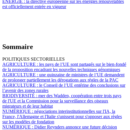
ÉNERGIE :
la directive européenne sur les énergies renouvelables
est officiellement entrée en vigueur
Sommaire
POLITIQUES SECTORIELLES
AGRICULTURE :
les pays de l’UE sont partagés sur le bien-fondé
de la proposition encadrant les nouvelles techniques génomiques
AGRICULTURE :
une quinzaine de ministres de l’UE demandent
de prolonger partiellement les dérogations aux règles de la PAC
AGRICULTURE :
le Conseil de l’UE entérine des conclusions sur
l’avenir des zones rurales
BIODIVERSITÉ :
mer des Wadden, coopération entre trois pays
de l'UE et la Commission pour la surveillance des oiseaux
migrateurs et de leur habitat
NUMÉRIQUE :
négociations interinstitutionnelles sur l'IA, la
France, l'Allemagne et l'Italie s'unissent pour s'opposer aux règles
sur les modèles de fondation
NUMÉRIQUE :
Didier Reynders annonce une future décision