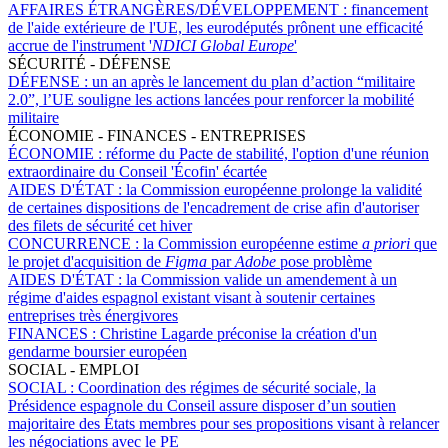
AFFAIRES ÉTRANGÈRES/DÉVELOPPEMENT :
financement
de l'aide extérieure de l'UE, les eurodéputés prônent une efficacité
accrue de l'instrument '
NDICI Global Europe
'
SÉCURITÉ - DÉFENSE
DÉFENSE :
un an après le lancement du plan d’action “militaire
2.0”, l’UE souligne les actions lancées pour renforcer la mobilité
militaire
ÉCONOMIE - FINANCES - ENTREPRISES
ÉCONOMIE :
réforme du Pacte de stabilité, l'option d'une réunion
extraordinaire du Conseil 'Écofin' écartée
AIDES D'ÉTAT :
la Commission européenne prolonge la validité
de certaines dispositions de l'encadrement de crise afin d'autoriser
des filets de sécurité cet hiver
CONCURRENCE :
la Commission européenne estime
a priori
que
le projet d'acquisition de
Figma
par
Adobe
pose problème
AIDES D'ÉTAT :
la Commission valide un amendement à un
régime d'aides espagnol existant visant à soutenir certaines
entreprises très énergivores
FINANCES :
Christine Lagarde préconise la création d'un
gendarme boursier européen
SOCIAL - EMPLOI
SOCIAL :
Coordination des régimes de sécurité sociale, la
Présidence espagnole du Conseil assure disposer d’un soutien
majoritaire des États membres pour ses propositions visant à relancer
les négociations avec le PE