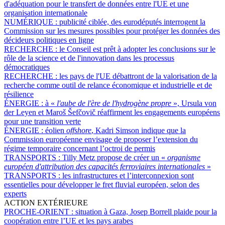
d'adéquation pour le transfert de données entre l'UE et une
organisation internationale
NUMÉRIQUE :
publicité ciblée, des eurodéputés interrogent la
Commission sur les mesures possibles pour protéger les données des
décideurs politiques en ligne
RECHERCHE :
le Conseil est prêt à adopter les conclusions sur le
rôle de la science et de l'innovation dans les processus
démocratiques
RECHERCHE :
les pays de l'UE débattront de la valorisation de la
recherche comme outil de relance économique et industrielle et de
résilience
ÉNERGIE :
à «
l'aube de l'ère de l'hydrogène propre
», Ursula von
der Leyen et Maroš Šefčovič réaffirment les engagements européens
pour une transition verte
ÉNERGIE :
éolien
offshore
, Kadri Simson indique que la
Commission européenne envisage de proposer l’extension du
régime temporaire concernant l’octroi de permis
TRANSPORTS :
Tilly Metz propose de créer un «
organisme
européen d'attribution des capacités ferroviaires internationales
»
TRANSPORTS :
les infrastructures et l’interconnexion sont
essentielles pour développer le fret fluvial européen, selon des
experts
ACTION EXTÉRIEURE
PROCHE-ORIENT :
situation à Gaza, Josep Borrell plaide pour la
coopération entre l’UE et les pays arabes