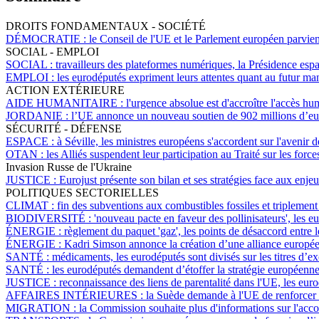
DROITS FONDAMENTAUX - SOCIÉTÉ
DÉMOCRATIE :
le Conseil de l'UE et le Parlement européen parvienn
SOCIAL - EMPLOI
SOCIAL :
travailleurs des plateformes numériques, la Présidence espa
EMPLOI :
les eurodéputés expriment leurs attentes quant au futur ma
ACTION EXTÉRIEURE
AIDE HUMANITAIRE :
l'urgence absolue est d'accroître l'accès hum
JORDANIE :
l’UE annonce un nouveau soutien de 902 millions d’eu
SÉCURITÉ - DÉFENSE
ESPACE :
à Séville, les ministres européens s'accordent sur l'avenir d
OTAN :
les Alliés suspendent leur participation au Traité sur les fo
Invasion Russe de l'Ukraine
JUSTICE :
Eurojust présente son bilan et ses stratégies face aux enjeu
POLITIQUES SECTORIELLES
CLIMAT :
fin des subventions aux combustibles fossiles et triplemen
BIODIVERSITÉ :
'nouveau pacte en faveur des pollinisateurs', les 
ÉNERGIE :
règlement du paquet 'gaz', les points de désaccord entre 
ÉNERGIE :
Kadri Simson annonce la création d’une alliance europée
SANTÉ :
médicaments, les eurodéputés sont divisés sur les titres d’exc
SANTÉ :
les eurodéputés demandent d’étoffer la stratégie européenne
JUSTICE :
reconnaissance des liens de parentalité dans l'UE, les euro
AFFAIRES INTÉRIEURES :
la Suède demande à l'UE de renforcer se
MIGRATION :
la Commission souhaite plus d'informations sur l'accor