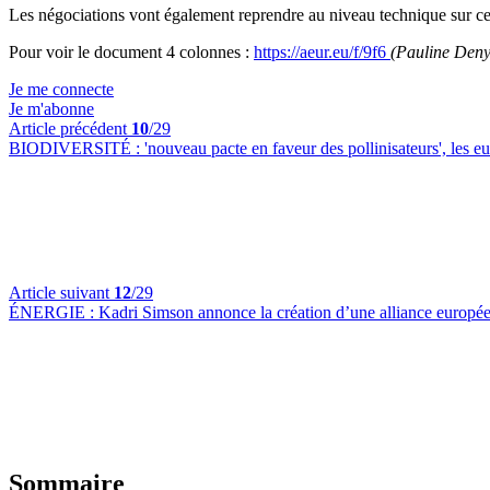
Les négociations vont également reprendre au niveau technique sur ce p
Pour voir le document 4 colonnes :
https://aeur.eu/f/9f6
(Pauline Deny
Je me connecte
Je m'abonne
Article précédent
10
/29
BIODIVERSITÉ :
'nouveau pacte en faveur des pollinisateurs', les 
Article suivant
12
/29
ÉNERGIE :
Kadri Simson annonce la création d’une alliance europée
Sommaire