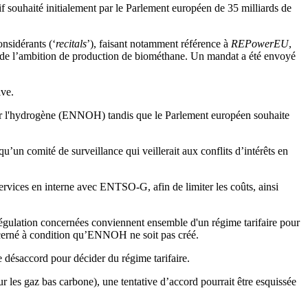
tif souhaité initialement par le Parlement européen de 35 milliards de
onsidérants (‘
recitals
’), faisant notamment référence à
REPowerEU
,
ur de l’ambition de production de biométhane. Un mandat a été envoyé
ive.
our l'hydrogène (ENNOH) tandis que le Parlement européen souhaite
un comité de surveillance qui veillerait aux conflits d’intérêts en
ervices en interne avec ENTSO-G, afin de limiter les coûts, ainsi
e régulation concernées conviennent ensemble d'un régime tarifaire pour
oncerné à condition qu’ENNOH ne soit pas créé.
 désaccord pour décider du régime tarifaire.
r les gaz bas carbone), une tentative d’accord pourrait être esquissée