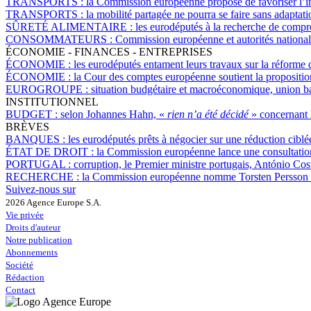
TRANSPORTS :
la Commission européenne propose de favoriser l’inte
TRANSPORTS :
la mobilité partagée ne pourra se faire sans adaptat
SÛRETÉ ALIMENTAIRE :
les eurodéputés à la recherche de comp
CONSOMMATEURS :
Commission européenne et autorités national
ÉCONOMIE - FINANCES - ENTREPRISES
ÉCONOMIE :
les eurodéputés entament leurs travaux sur la réfor
ÉCONOMIE :
la Cour des comptes européenne soutient la propositio
EUROGROUPE :
situation budgétaire et macroéconomique, union ba
INSTITUTIONNEL
BUDGET :
selon Johannes Hahn, «
rien n’a été décidé
» concernant 
BRÈVES
BANQUES :
les eurodéputés prêts à négocier sur une réduction ciblé
ÉTAT DE DROIT :
la Commission européenne lance une consultation 
PORTUGAL :
corruption, le Premier ministre portugais, António Cos
RECHERCHE :
la Commission européenne nomme Torsten Persson a
Suivez-nous sur
2026 Agence Europe S.A.
Vie privée
Droits d'auteur
Notre publication
Abonnements
Société
Rédaction
Contact