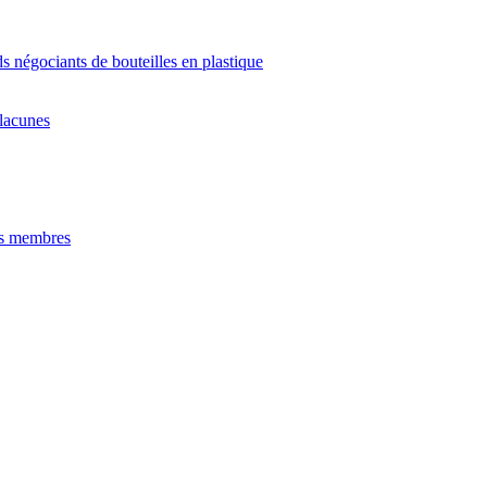
 négociants de bouteilles en plastique
 lacunes
ats membres