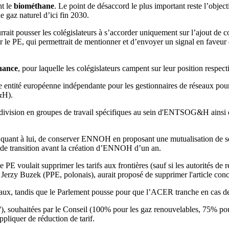
nt le
biométhane
. Le point de désaccord le plus important reste l’objec
e gaz naturel d’ici fin 2030.
rait pousser les colégislateurs à s’accorder uniquement sur l’ajout de c
ar le PE, qui permettrait de mentionner et d’envoyer un signal en fave
nance
, pour laquelle les colégislateurs campent sur leur position respect
e entité européenne indépendante pour les gestionnaires de réseaux p
&H).
division en groupes de travail spécifiques au sein d'ENTSOG&H ainsi qu’
ré, quant à lui, de conserver ENNOH en proposant une mutualisation de s
e de transition avant la création d’ENNOH d’un an.
e PE voulait supprimer les tarifs aux frontières (sauf si les autorités d
ur, Jerzy Buzek (PPE, polonais), aurait proposé de supprimer l'article c
onaux, tandis que le Parlement pousse pour que l’ACER tranche en cas de
'), souhaitées par le Conseil (100% pour les gaz renouvelables, 75% pou
pliquer de réduction de tarif.