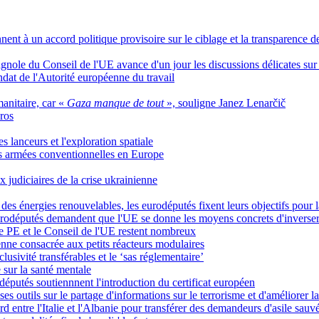
ent à un accord politique provisoire sur le ciblage et la transparence de
gnole du Conseil de l'UE avance d'un jour les discussions délicates sur 
ndat de l'Autorité européenne du travail
anitaire, car «
Gaza manque de tout
», souligne Janez Lenarčič
ros
es lanceurs et l'exploration spatiale
rces armées conventionnelles en Europe
x judiciaires de la crise ukrainienne
t des énergies renouvelables, les eurodéputés fixent leurs objectifs pou
eurodéputés demandent que l'UE se donne les moyens concrets d'inverser 
le PE et le Conseil de l'UE restent nombreux
nne consacrée aux petits réacteurs modulaires
lusivité transférables et le ‘sas réglementaire’
 sur la santé mentale
députés soutiennnent l'introduction du certificat européen
s outils sur le partage d'informations sur le terrorisme et d'améliorer la
d entre l'Italie et l'Albanie pour transférer des demandeurs d'asile sauv