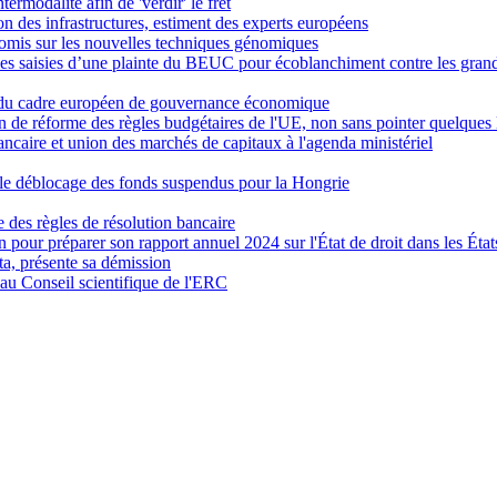
rmodalité afin de 'verdir' le fret
ion des infrastructures, estiment des experts européens
romis sur les nouvelles techniques génomiques
es saisies d’une plainte du BEUC pour écoblanchiment contre les grands
me du cadre européen de gouvernance économique
n de réforme des règles budgétaires de l'UE, non sans pointer quelques
ncaire et union des marchés de capitaux à l'agenda ministériel
le déblocage des fonds suspendus pour la Hongrie
e des règles de résolution bancaire
pour préparer son rapport annuel 2024 sur l'État de droit dans les Ét
ta, présente sa démission
u Conseil scientifique de l'ERC