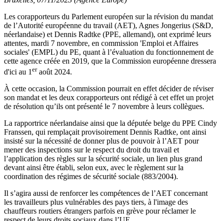
Les corapporteurs du Parlement européen sur la révision du mandat
de l’Autorité européenne du travail (AET), Agnes Jongerius (S&D,
néerlandaise) et Dennis Radtke (PPE, allemand), ont exprimé leurs
attentes, mardi 7 novembre, en commission 'Emploi et Affaires
sociales' (EMPL) du PE, quant à l’évaluation du fonctionnement de
cette agence créée en 2019, que la Commission européenne dressera
er
d'ici au 1
août 2024.
À cette occasion, la Commission pourrait en effet décider de réviser
son mandat et les deux corapporteurs ont rédigé à cet effet un projet
de résolution qu’ils ont présenté le 7 novembre à leurs collègues.
La rapportrice néerlandaise ainsi que la députée belge du PPE Cindy
Franssen, qui remplaçait provisoirement Dennis Radtke, ont ainsi
insisté sur la nécessité de donner plus de pouvoir à l’AET pour
mener des inspections sur le respect du droit du travail et
l’application des règles sur la sécurité sociale, un lien plus grand
devant ainsi être établi, selon eux, avec le règlement sur la
coordination des régimes de sécurité sociale (883/2004).
Il s’agira aussi de renforcer les compétences de l’AET concernant
les travailleurs plus vulnérables des pays tiers, à l'image des
chauffeurs routiers étrangers parfois en grève pour réclamer le
respect de leurs droits sociaux dans l’UE.