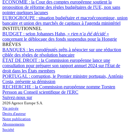
ÉCONOMIE :
la Cour des comptes européenne soutient la
proposition de réforme des règles budgétaires de l'UE, non sans
pointer quelques lacunes
EUROGROUPE :
situation budgétaire et macroéconomique, union
bancaire et union des marchés de capitaux à l'agenda ministériel
INSTITUTIONNEL
BUDGET :
selon Johannes Hahn, «
rien n’a été décidé
»
concernant le déblocage des fonds suspendus pour la Hongrie
BRÈVES
BANQUES :
les eurodéputés prêts à négocier sur une réduction
ciblée des règles de résolution bancaire
ÉTAT DE DROIT :
la Commission européenne lance une
consultation pour préparer son rapport annuel 2024 sur l'État de
droit dans les États membres
PORTUGAL :
corruption, le Premier ministre portugais, António
Costa, présente sa démission
RECHERCHE :
la Commission européenne nomme Torsten
Persson au Conseil scientifique de l'ERC
Suivez-nous sur
2026 Agence Europe S.A.
Vie privée
Droits d'auteur
Notre publication
Abonnements
Société