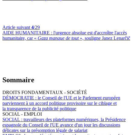
Article suivant
4
/29
AIDE HUMANITAIRE :
l'urgence absolue est d'accroître l'accès
humanitaire, car «
Gaza manque de tout
», souligne Janez Lenarčič
Sommaire
DROITS FONDAMENTAUX - SOCIÉTÉ
DÉMOCRATIE :
le Conseil de l'UE et le Parlement européen
parviennent à un accord politique provisoire sur le ciblage et
la transparence de la publicité politique
SOCIAL - EMPLOI
SOCIAL :
travailleurs des plateformes numériques, la Présidence
espagnole du Conseil de l'UE avance d'un jour les discussions
délicates sur la présomption légale de salariat