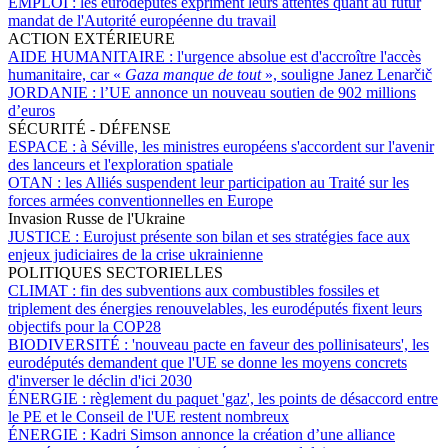
EMPLOI :
les eurodéputés expriment leurs attentes quant au futur
mandat de l'Autorité européenne du travail
ACTION EXTÉRIEURE
AIDE HUMANITAIRE :
l'urgence absolue est d'accroître l'accès
humanitaire, car «
Gaza manque de tout
», souligne Janez Lenarčič
JORDANIE :
l’UE annonce un nouveau soutien de 902 millions
d’euros
SÉCURITÉ - DÉFENSE
ESPACE :
à Séville, les ministres européens s'accordent sur l'avenir
des lanceurs et l'exploration spatiale
OTAN :
les Alliés suspendent leur participation au Traité sur les
forces armées conventionnelles en Europe
Invasion Russe de l'Ukraine
JUSTICE :
Eurojust présente son bilan et ses stratégies face aux
enjeux judiciaires de la crise ukrainienne
POLITIQUES SECTORIELLES
CLIMAT :
fin des subventions aux combustibles fossiles et
triplement des énergies renouvelables, les eurodéputés fixent leurs
objectifs pour la COP28
BIODIVERSITÉ :
'nouveau pacte en faveur des pollinisateurs', les
eurodéputés demandent que l'UE se donne les moyens concrets
d'inverser le déclin d'ici 2030
ÉNERGIE :
règlement du paquet 'gaz', les points de désaccord entre
le PE et le Conseil de l'UE restent nombreux
ÉNERGIE :
Kadri Simson annonce la création d’une alliance