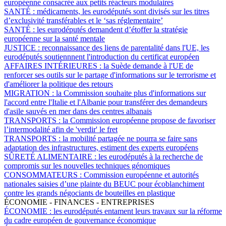
européenne consacrée aux petits réacteurs modulaires
SANTÉ :
médicaments, les eurodéputés sont divisés sur les titres
d’exclusivité transférables et le ‘sas réglementaire’
SANTÉ :
les eurodéputés demandent d’étoffer la stratégie
européenne sur la santé mentale
JUSTICE :
reconnaissance des liens de parentalité dans l'UE, les
eurodéputés soutiennnent l'introduction du certificat européen
AFFAIRES INTÉRIEURES :
la Suède demande à l'UE de
renforcer ses outils sur le partage d'informations sur le terrorisme et
d'améliorer la politique des retours
MIGRATION :
la Commission souhaite plus d'informations sur
l'accord entre l'Italie et l'Albanie pour transférer des demandeurs
d'asile sauvés en mer dans des centres albanais
TRANSPORTS :
la Commission européenne propose de favoriser
l’intermodalité afin de 'verdir' le fret
TRANSPORTS :
la mobilité partagée ne pourra se faire sans
adaptation des infrastructures, estiment des experts européens
SÛRETÉ ALIMENTAIRE :
les eurodéputés à la recherche de
compromis sur les nouvelles techniques génomiques
CONSOMMATEURS :
Commission européenne et autorités
nationales saisies d’une plainte du BEUC pour écoblanchiment
contre les grands négociants de bouteilles en plastique
ÉCONOMIE - FINANCES - ENTREPRISES
ÉCONOMIE :
les eurodéputés entament leurs travaux sur la réforme
du cadre européen de gouvernance économique