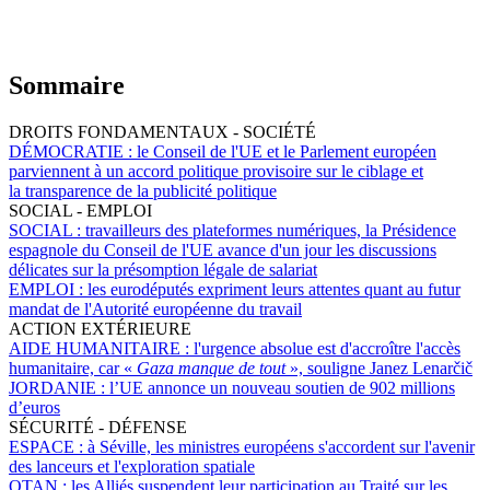
Sommaire
DROITS FONDAMENTAUX - SOCIÉTÉ
DÉMOCRATIE :
le Conseil de l'UE et le Parlement européen
parviennent à un accord politique provisoire sur le ciblage et
la transparence de la publicité politique
SOCIAL - EMPLOI
SOCIAL :
travailleurs des plateformes numériques, la Présidence
espagnole du Conseil de l'UE avance d'un jour les discussions
délicates sur la présomption légale de salariat
EMPLOI :
les eurodéputés expriment leurs attentes quant au futur
mandat de l'Autorité européenne du travail
ACTION EXTÉRIEURE
AIDE HUMANITAIRE :
l'urgence absolue est d'accroître l'accès
humanitaire, car «
Gaza manque de tout
», souligne Janez Lenarčič
JORDANIE :
l’UE annonce un nouveau soutien de 902 millions
d’euros
SÉCURITÉ - DÉFENSE
ESPACE :
à Séville, les ministres européens s'accordent sur l'avenir
des lanceurs et l'exploration spatiale
OTAN :
les Alliés suspendent leur participation au Traité sur les