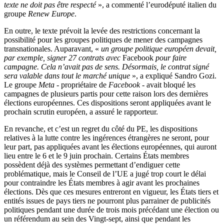
texte ne doit pas être respecté
», a commenté l’eurodéputé italien du
groupe
Renew Europe
.
En outre, le texte prévoit la levée des restrictions concernant la
possibilité pour les groupes politiques de mener des campagnes
transnationales. Auparavant, «
un groupe politique européen devait,
par exemple, signer 27 contrats avec
Facebook
pour faire
campagne. Cela n’avait pas de sens. Désormais, le contrat signé
sera valable dans tout le marché unique
», a expliqué Sandro Gozi.
Le groupe
Meta
- propriétaire de
Facebook
- avait bloqué les
campagnes de plusieurs partis pour cette raison lors des dernières
élections européennes. Ces dispositions seront appliquées avant le
prochain scrutin européen, a assuré le rapporteur.
En revanche, et c’est un regret du côté du PE, les dispositions
relatives à la lutte contre les ingérences étrangères ne seront, pour
leur part, pas appliquées avant les élections européennes, qui auront
lieu entre le 6 et le 9 juin prochain. Certains États membres
possèdent déjà des systèmes permettant d’endiguer cette
problématique, mais le Conseil de l’UE a jugé trop court le délai
pour contraindre les États membres à agir avant les prochaines
élections. Dès que ces mesures entreront en vigueur, les États tiers et
entités issues de pays tiers ne pourront plus parrainer de publicités
politiques pendant une durée de trois mois précédant une élection ou
un référendum au sein des Vingt-sept, ainsi que pendant les