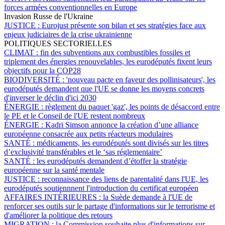
forces armées conventionnelles en Europe
Invasion Russe de l'Ukraine
JUSTICE :
Eurojust présente son bilan et ses stratégies face aux
enjeux judiciaires de la crise ukrainienne
POLITIQUES SECTORIELLES
CLIMAT :
fin des subventions aux combustibles fossiles et
triplement des énergies renouvelables, les eurodéputés fixent leurs
objectifs pour la COP28
BIODIVERSITÉ :
'nouveau pacte en faveur des pollinisateurs', les
eurodéputés demandent que l'UE se donne les moyens concrets
d'inverser le déclin d'ici 2030
ÉNERGIE :
règlement du paquet 'gaz', les points de désaccord entre
le PE et le Conseil de l'UE restent nombreux
ÉNERGIE :
Kadri Simson annonce la création d’une alliance
européenne consacrée aux petits réacteurs modulaires
SANTÉ :
médicaments, les eurodéputés sont divisés sur les titres
d’exclusivité transférables et le ‘sas réglementaire’
SANTÉ :
les eurodéputés demandent d’étoffer la stratégie
européenne sur la santé mentale
JUSTICE :
reconnaissance des liens de parentalité dans l'UE, les
eurodéputés soutiennnent l'introduction du certificat européen
AFFAIRES INTÉRIEURES :
la Suède demande à l'UE de
renforcer ses outils sur le partage d'informations sur le terrorisme et
d'améliorer la politique des retours
MIGRATION :
la Commission souhaite plus d'informations sur