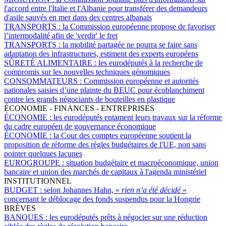
l'accord entre l'Italie et l'Albanie pour transférer des demandeurs
d'asile sauvés en mer dans des centres albanais
TRANSPORTS :
la Commission européenne propose de favoriser
l’intermodalité afin de 'verdir' le fret
TRANSPORTS :
la mobilité partagée ne pourra se faire sans
adaptation des infrastructures, estiment des experts européens
SÛRETÉ ALIMENTAIRE :
les eurodéputés à la recherche de
compromis sur les nouvelles techniques génomiques
CONSOMMATEURS :
Commission européenne et autorités
nationales saisies d’une plainte du BEUC pour écoblanchiment
contre les grands négociants de bouteilles en plastique
ÉCONOMIE - FINANCES - ENTREPRISES
ÉCONOMIE :
les eurodéputés entament leurs travaux sur la réforme
du cadre européen de gouvernance économique
ÉCONOMIE :
la Cour des comptes européenne soutient la
proposition de réforme des règles budgétaires de l'UE, non sans
pointer quelques lacunes
EUROGROUPE :
situation budgétaire et macroéconomique, union
bancaire et union des marchés de capitaux à l'agenda ministériel
INSTITUTIONNEL
BUDGET :
selon Johannes Hahn, «
rien n’a été décidé
»
concernant le déblocage des fonds suspendus pour la Hongrie
BRÈVES
BANQUES :
les eurodéputés prêts à négocier sur une réduction