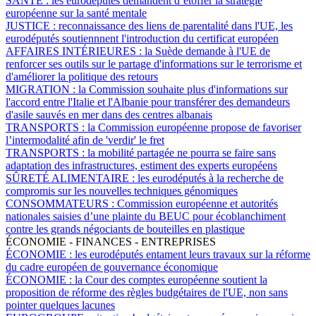
SANTÉ :
les eurodéputés demandent d’étoffer la stratégie
européenne sur la santé mentale
JUSTICE :
reconnaissance des liens de parentalité dans l'UE, les
eurodéputés soutiennnent l'introduction du certificat européen
AFFAIRES INTÉRIEURES :
la Suède demande à l'UE de
renforcer ses outils sur le partage d'informations sur le terrorisme et
d'améliorer la politique des retours
MIGRATION :
la Commission souhaite plus d'informations sur
l'accord entre l'Italie et l'Albanie pour transférer des demandeurs
d'asile sauvés en mer dans des centres albanais
TRANSPORTS :
la Commission européenne propose de favoriser
l’intermodalité afin de 'verdir' le fret
TRANSPORTS :
la mobilité partagée ne pourra se faire sans
adaptation des infrastructures, estiment des experts européens
SÛRETÉ ALIMENTAIRE :
les eurodéputés à la recherche de
compromis sur les nouvelles techniques génomiques
CONSOMMATEURS :
Commission européenne et autorités
nationales saisies d’une plainte du BEUC pour écoblanchiment
contre les grands négociants de bouteilles en plastique
ÉCONOMIE - FINANCES - ENTREPRISES
ÉCONOMIE :
les eurodéputés entament leurs travaux sur la réforme
du cadre européen de gouvernance économique
ÉCONOMIE :
la Cour des comptes européenne soutient la
proposition de réforme des règles budgétaires de l'UE, non sans
pointer quelques lacunes