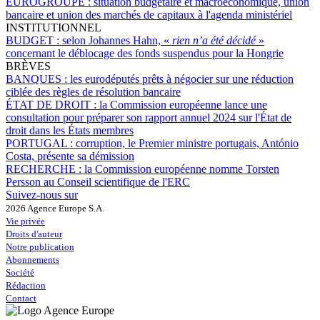
EUROGROUPE :
situation budgétaire et macroéconomique, union
bancaire et union des marchés de capitaux à l'agenda ministériel
INSTITUTIONNEL
BUDGET :
selon Johannes Hahn, «
rien n’a été décidé
»
concernant le déblocage des fonds suspendus pour la Hongrie
BRÈVES
BANQUES :
les eurodéputés prêts à négocier sur une réduction
ciblée des règles de résolution bancaire
ÉTAT DE DROIT :
la Commission européenne lance une
consultation pour préparer son rapport annuel 2024 sur l'État de
droit dans les États membres
PORTUGAL :
corruption, le Premier ministre portugais, António
Costa, présente sa démission
RECHERCHE :
la Commission européenne nomme Torsten
Persson au Conseil scientifique de l'ERC
Suivez-nous sur
2026 Agence Europe S.A.
Vie privée
Droits d'auteur
Notre publication
Abonnements
Société
Rédaction
Contact