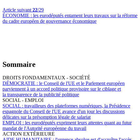
Article suivant
22
/29
ÉCONOMIE :
les eurodéputés entament leurs travaux sur la réforme
du cadre européen de gouvernance économique
Sommaire
DROITS FONDAMENTAUX - SOCIÉTÉ
DÉMOCRATIE :
le Conseil de l'UE et le Parlement européen
parviennent à un accord politique provisoire sur le ciblage et
la transparence de la publicité politique
SOCIAL - EMPLOI
SOCIAL :
travailleurs des plateformes numériques, la Présidence
espagnole du Conseil de l'UE avance d'un jour les discussions
délicates sur la présomption légale de salariat
EMPLOI :
les eurodéputés expriment leurs attentes quant au futur
mandat de l'Autorité européenne du travail
ACTION EXTÉRIEURE
AIDE HUMANITAIRE :
l'urgence absolue est d'accroître l'accès