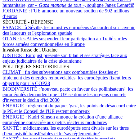
humanitaire, car «
Gaza manque de tout
», souligne Janez Lenarčič
JORDANIE :
l’UE annonce un nouveau soutien de 902 millions
d’euros
SÉCURITÉ - DÉFENSE
ESPACE :
à Séville, les ministres européens s'accordent sur l'avenir
des lanceurs et l'exploration spatiale
OTAN :
les Alliés suspendent leur participation au Traité sur les
forces armées conventionnelles en Europe
Invasion Russe de l'Ukraine
JUSTICE :
Eurojust présente son bilan et ses stratégies face aux
enjeux judiciaires de la crise ukrainienne
POLITIQUES SECTORIELLES
CLIMAT :
fin des subventions aux combustibles fossiles et
triplement des énergies renouvelables, les eurodéputés fixent leurs
objectifs pour la COP28
BIODIVERSITÉ :
'nouveau pacte en faveur des pollinisateurs', les
eurodéputés demandent que l'UE se donne les moyens concrets
d'inverser le déclin d'ici 2030
ÉNERGIE :
règlement du paquet 'gaz', les points de désaccord entre
le PE et le Conseil de l'UE restent nombreux
ÉNERGIE :
Kadri Simson annonce la création d’une alliance
européenne consacrée aux petits réacteurs modulaires
SANTÉ :
médicaments, les eurodéputés sont divisés sur les titres
d’exclusivité transférables et le ‘sas réglementaire’