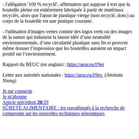
- l'allégation '100 % recyclé', affirmation qui suppose à tort que la
bouteille pleine est entièrement fabriquée à partir de matériaux
recyclés, alors que l'ajout de plastique vierge (non recyclé, donc) au
corps de la bouteille est une pratique courante.
- l'utilisation d'images vertes comme des logos verts ou des images
de la nature qui induisent la fausse idée d’une neutralité
environnementale, d’une circularité plastique sans fin et peuvent
même donner l’impression que les bouteilles auraient un impact
positif sur l’environnement.
Rapport du BEUC (en anglais) :
https://aeur.eu/f/9er
Lettre aux autorités nationales :
https://aeur.eu/f/9es
(Aminata
Niang)
Je me connecte
Je m'abonne
Article précédent
20
/29
SÛRETÉ ALIMENTAIRE :
les eurodéputés à la recherche de
compromis sur les nouvelles techniques génomiques