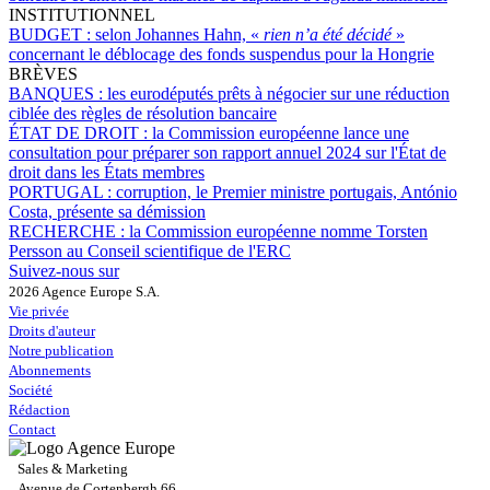
INSTITUTIONNEL
BUDGET :
selon Johannes Hahn, «
rien n’a été décidé
»
concernant le déblocage des fonds suspendus pour la Hongrie
BRÈVES
BANQUES :
les eurodéputés prêts à négocier sur une réduction
ciblée des règles de résolution bancaire
ÉTAT DE DROIT :
la Commission européenne lance une
consultation pour préparer son rapport annuel 2024 sur l'État de
droit dans les États membres
PORTUGAL :
corruption, le Premier ministre portugais, António
Costa, présente sa démission
RECHERCHE :
la Commission européenne nomme Torsten
Persson au Conseil scientifique de l'ERC
Suivez-nous sur
2026 Agence Europe S.A.
Vie privée
Droits d'auteur
Notre publication
Abonnements
Société
Rédaction
Contact
Sales & Marketing
Avenue de Cortenbergh 66