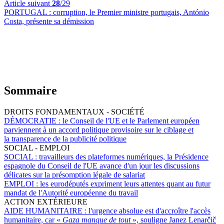
Article suivant
28
/29
PORTUGAL :
corruption, le Premier ministre portugais, António
Costa, présente sa démission
Sommaire
DROITS FONDAMENTAUX - SOCIÉTÉ
DÉMOCRATIE :
le Conseil de l'UE et le Parlement européen
parviennent à un accord politique provisoire sur le ciblage et
la transparence de la publicité politique
SOCIAL - EMPLOI
SOCIAL :
travailleurs des plateformes numériques, la Présidence
espagnole du Conseil de l'UE avance d'un jour les discussions
délicates sur la présomption légale de salariat
EMPLOI :
les eurodéputés expriment leurs attentes quant au futur
mandat de l'Autorité européenne du travail
ACTION EXTÉRIEURE
AIDE HUMANITAIRE :
l'urgence absolue est d'accroître l'accès
humanitaire, car «
Gaza manque de tout
», souligne Janez Lenarčič