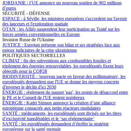
JORDANIE :
l’UE annonce un nouveau soutien de 902 millions
d’euros
SÉCURITÉ - DÉFENSE
ESPACE :
à Séville, les ministres européens s'accordent sur l'avenir
des lanceurs et l'exploration spatiale
OTAN :
les Alliés suspendent leur participation au Traité sur les
forces armées conventionnelles en Europe
Invasion Russe de l'Ukraine
JUSTICE :
Eurojust présente son bilan et ses stratégies face aux
enjeux judiciaires de la crise ukrainienne
POLITIQUES SECTORIELLES
CLIMAT :
fin des subventions aux combustibles fossiles et
triplement des énergies renouvelables, les eurodéputés fixent leurs
objectifs pour la COP28
BIODIVERSITÉ :
'nouveau pacte en faveur des pollinisateurs', les
eurodéputés demandent que l'UE se donne les moyens concrets
d'inverser le déclin d'ici 2030
ÉNERGIE :
règlement du paquet 'gaz', les points de désaccord entre
le PE et le Conseil de l'UE restent nombreux
ÉNERGIE :
Kadri Simson annonce la création d’une alliance
européenne consacrée aux petits réacteurs modulaires
SANTÉ :
médicaments, les eurodéputés sont divisés sur les titres
d’exclusivité transférables et le ‘sas réglementaire’
SANTÉ :
les eurodéputés demandent d’étoffer la stratégie
européenne sur la santé mentale