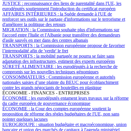
JUSTICE :
reconnaissance des liens de parentalité dans l'UE, les
eurodéputés soutiennnent l'introduction du certificat européen
AFFAIRES INTÉRIEURES :
la Suède demande à l'UE de
renforcer ses outils sur le partage d'informations sur le terrorisme et
d'améliorer la politique des retours
MIGRATION :
la Commission souhaite plus d'informations sur
l'accord entre l'Italie et l'Albanie pour transférer des demandeurs
d'asile sauvés en mer dans des centres albanais
TRANSPORTS :
la Commission européenne propose de favoriser
l’intermodalité afin de 'verdir' le fret
TRANSPORTS :
la mobilité partagée ne pourra se faire sans
adaptation des infrastructures, estiment des experts européens
SÛRETÉ ALIMENTAIRE :
les eurodéputés à la recherche de
compromis sur les nouvelles techniques génomiques
CONSOMMATEURS :
Commission européenne et autorités
nationales saisies d’une plainte du BEUC pour écoblanchiment
contre les grands négociants de bouteilles en plastique
ÉCONOMIE - FINANCES - ENTREPRISES
ÉCONOMIE :
les eurodéputés entament leurs travaux sur la réforme
du cadre européen de gouvernance économique
ÉCONOMIE :
la Cour des comptes européenne soutient la
proposition de réforme des règles budgétaires de l'UE, non sans
pointer quelques lacunes
EUROGROUPE :
situation budgétaire et macroéconomique, union
bancaire et union des marchés de capitaux à l'agenda ministériel