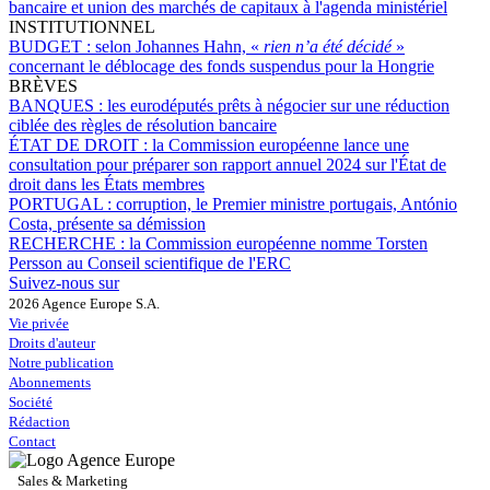
bancaire et union des marchés de capitaux à l'agenda ministériel
INSTITUTIONNEL
BUDGET :
selon Johannes Hahn, «
rien n’a été décidé
»
concernant le déblocage des fonds suspendus pour la Hongrie
BRÈVES
BANQUES :
les eurodéputés prêts à négocier sur une réduction
ciblée des règles de résolution bancaire
ÉTAT DE DROIT :
la Commission européenne lance une
consultation pour préparer son rapport annuel 2024 sur l'État de
droit dans les États membres
PORTUGAL :
corruption, le Premier ministre portugais, António
Costa, présente sa démission
RECHERCHE :
la Commission européenne nomme Torsten
Persson au Conseil scientifique de l'ERC
Suivez-nous sur
2026 Agence Europe S.A.
Vie privée
Droits d'auteur
Notre publication
Abonnements
Société
Rédaction
Contact
Sales & Marketing