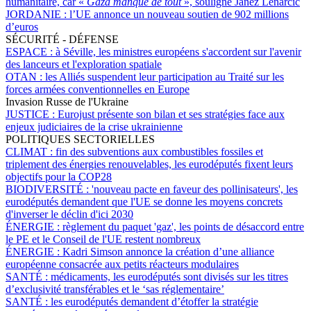
humanitaire, car «
Gaza manque de tout
», souligne Janez Lenarčič
JORDANIE :
l’UE annonce un nouveau soutien de 902 millions
d’euros
SÉCURITÉ - DÉFENSE
ESPACE :
à Séville, les ministres européens s'accordent sur l'avenir
des lanceurs et l'exploration spatiale
OTAN :
les Alliés suspendent leur participation au Traité sur les
forces armées conventionnelles en Europe
Invasion Russe de l'Ukraine
JUSTICE :
Eurojust présente son bilan et ses stratégies face aux
enjeux judiciaires de la crise ukrainienne
POLITIQUES SECTORIELLES
CLIMAT :
fin des subventions aux combustibles fossiles et
triplement des énergies renouvelables, les eurodéputés fixent leurs
objectifs pour la COP28
BIODIVERSITÉ :
'nouveau pacte en faveur des pollinisateurs', les
eurodéputés demandent que l'UE se donne les moyens concrets
d'inverser le déclin d'ici 2030
ÉNERGIE :
règlement du paquet 'gaz', les points de désaccord entre
le PE et le Conseil de l'UE restent nombreux
ÉNERGIE :
Kadri Simson annonce la création d’une alliance
européenne consacrée aux petits réacteurs modulaires
SANTÉ :
médicaments, les eurodéputés sont divisés sur les titres
d’exclusivité transférables et le ‘sas réglementaire’
SANTÉ :
les eurodéputés demandent d’étoffer la stratégie