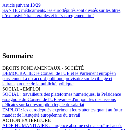
Article suivant
13
/29
SANTÉ :
médicaments, les eurodéputés sont divisés sur les titres
d’exclusivité transférables et le ‘sas réglementaire’
Sommaire
DROITS FONDAMENTAUX - SOCIÉTÉ
DÉMOCRATIE :
le Conseil de l'UE et le Parlement européen
parviennent à un accord politique provisoire sur le ciblage et
la transparence de la publicité politique
SOCIAL - EMPLOI
SOCIAL :
travailleurs des plateformes numériques, la Présidence
espagnole du Conseil de l'UE avance d'un jour les discussions
délicates sur la présomption légale de salariat
EMPLOI :
les eurodéputés expriment leurs attentes quant au futur
mandat de l'Autorité européenne du travail
ACTION EXTÉRIEURE
AIDE HUMANITAIRE :
l'urgence absolue est d'accroître l'accès