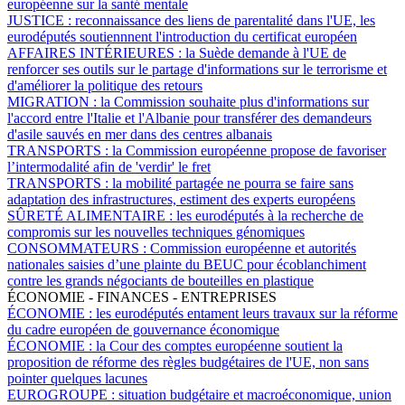
européenne sur la santé mentale
JUSTICE :
reconnaissance des liens de parentalité dans l'UE, les
eurodéputés soutiennnent l'introduction du certificat européen
AFFAIRES INTÉRIEURES :
la Suède demande à l'UE de
renforcer ses outils sur le partage d'informations sur le terrorisme et
d'améliorer la politique des retours
MIGRATION :
la Commission souhaite plus d'informations sur
l'accord entre l'Italie et l'Albanie pour transférer des demandeurs
d'asile sauvés en mer dans des centres albanais
TRANSPORTS :
la Commission européenne propose de favoriser
l’intermodalité afin de 'verdir' le fret
TRANSPORTS :
la mobilité partagée ne pourra se faire sans
adaptation des infrastructures, estiment des experts européens
SÛRETÉ ALIMENTAIRE :
les eurodéputés à la recherche de
compromis sur les nouvelles techniques génomiques
CONSOMMATEURS :
Commission européenne et autorités
nationales saisies d’une plainte du BEUC pour écoblanchiment
contre les grands négociants de bouteilles en plastique
ÉCONOMIE - FINANCES - ENTREPRISES
ÉCONOMIE :
les eurodéputés entament leurs travaux sur la réforme
du cadre européen de gouvernance économique
ÉCONOMIE :
la Cour des comptes européenne soutient la
proposition de réforme des règles budgétaires de l'UE, non sans
pointer quelques lacunes
EUROGROUPE :
situation budgétaire et macroéconomique, union