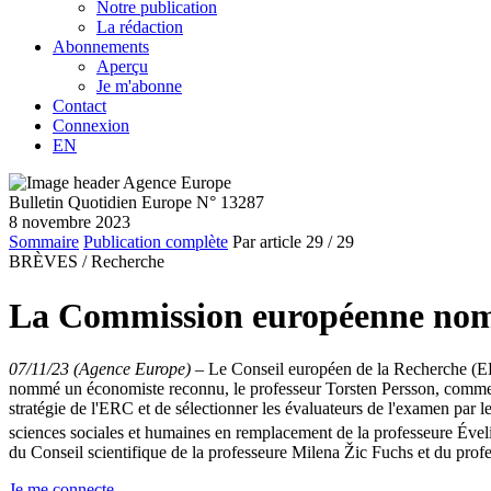
Notre publication
La rédaction
Abonnements
Aperçu
Je m'abonne
Contact
Connexion
EN
Bulletin Quotidien Europe N° 13287
8 novembre 2023
Sommaire
Publication complète
Par article
29
/ 29
BRÈVES /
Recherche
La Commission européenne nomm
07/11/23 (Agence Europe)
–
Le Conseil européen de la Recherche (E
nommé un économiste reconnu, le professeur Torsten Persson, comme no
stratégie de l'ERC et de sélectionner les évaluateurs de l'examen par le
sciences sociales et humaines en remplacement de la professeure Ével
du Conseil scientifique de la professeure Milena Žic Fuchs et du pro
Je me connecte