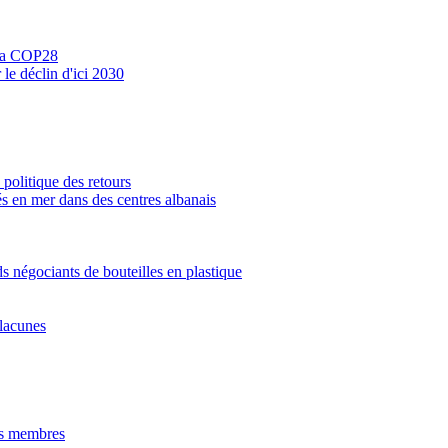
r la COP28
le déclin d'ici 2030
 politique des retours
és en mer dans des centres albanais
 négociants de bouteilles en plastique
 lacunes
ats membres