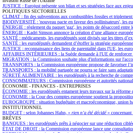
Invasion Russe de l'Ukraine
JUSTICE :
Eurojust présente son bilan et ses stratégies face aux enjeu
POLITIQUES SECTORIELLES
CLIMAT :
fin des subventions aux combustibles fossiles et triplemen
BIODIVERSITÉ :
'nouveau pacte en faveur des pollinisateurs', les 
ÉNERGIE :
règlement du paquet 'gaz', les points de désaccord entre 
ÉNERGIE :
Kadri Simson annonce la création d’une alliance europée
SANTÉ :
médicaments, les eurodéputés sont divisés sur les titres d’exc
SANTÉ :
les eurodéputés demandent d’étoffer la stratégie européenne
JUSTICE :
reconnaissance des liens de parentalité dans l'UE, les euro
AFFAIRES INTÉRIEURES :
la Suède demande à l'UE de renforcer se
MIGRATION :
la Commission souhaite plus d'informations sur l'accor
TRANSPORTS :
la Commission européenne propose de favoriser l’inte
TRANSPORTS :
la mobilité partagée ne pourra se faire sans adaptat
SÛRETÉ ALIMENTAIRE :
les eurodéputés à la recherche de comp
CONSOMMATEURS :
Commission européenne et autorités national
ÉCONOMIE - FINANCES - ENTREPRISES
ÉCONOMIE :
les eurodéputés entament leurs travaux sur la réfor
ÉCONOMIE :
la Cour des comptes européenne soutient la propositio
EUROGROUPE :
situation budgétaire et macroéconomique, union ba
INSTITUTIONNEL
BUDGET :
selon Johannes Hahn, «
rien n’a été décidé
» concernant 
BRÈVES
BANQUES :
les eurodéputés prêts à négocier sur une réduction ciblé
ÉTAT DE DROIT :
la Commission européenne lance une consultation 