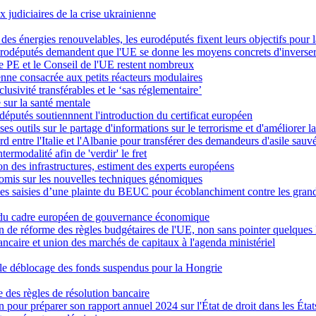
x judiciaires de la crise ukrainienne
t des énergies renouvelables, les eurodéputés fixent leurs objectifs pou
eurodéputés demandent que l'UE se donne les moyens concrets d'inverser 
le PE et le Conseil de l'UE restent nombreux
nne consacrée aux petits réacteurs modulaires
lusivité transférables et le ‘sas réglementaire’
 sur la santé mentale
députés soutiennnent l'introduction du certificat européen
s outils sur le partage d'informations sur le terrorisme et d'améliorer la
d entre l'Italie et l'Albanie pour transférer des demandeurs d'asile sauv
rmodalité afin de 'verdir' le fret
ion des infrastructures, estiment des experts européens
romis sur les nouvelles techniques génomiques
es saisies d’une plainte du BEUC pour écoblanchiment contre les grands
me du cadre européen de gouvernance économique
n de réforme des règles budgétaires de l'UE, non sans pointer quelques
ncaire et union des marchés de capitaux à l'agenda ministériel
le déblocage des fonds suspendus pour la Hongrie
e des règles de résolution bancaire
pour préparer son rapport annuel 2024 sur l'État de droit dans les Ét