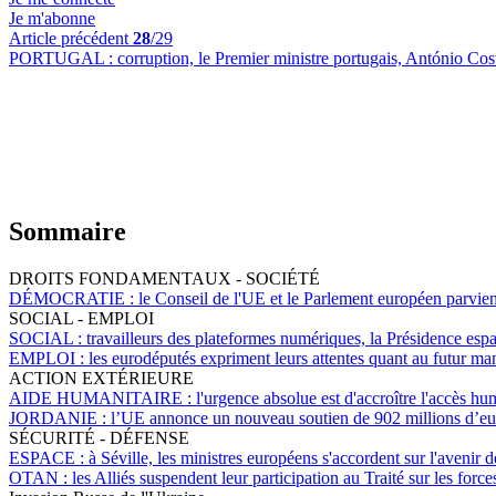
Je m'abonne
Article précédent
28
/29
PORTUGAL :
corruption, le Premier ministre portugais, António Cos
Sommaire
DROITS FONDAMENTAUX - SOCIÉTÉ
DÉMOCRATIE :
le Conseil de l'UE et le Parlement européen parvienn
SOCIAL - EMPLOI
SOCIAL :
travailleurs des plateformes numériques, la Présidence espa
EMPLOI :
les eurodéputés expriment leurs attentes quant au futur ma
ACTION EXTÉRIEURE
AIDE HUMANITAIRE :
l'urgence absolue est d'accroître l'accès hum
JORDANIE :
l’UE annonce un nouveau soutien de 902 millions d’eu
SÉCURITÉ - DÉFENSE
ESPACE :
à Séville, les ministres européens s'accordent sur l'avenir d
OTAN :
les Alliés suspendent leur participation au Traité sur les fo