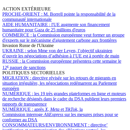
ACTION EXTÉRIEURE
PROCHE-ORIENT :
M. Borrell pointe la responsabilité de la
communauté internationale
AIDE HUMANITAIRE :
l'UE augmente son financement
humanitaire pour Gaza de 25 millions d'euros
COMMERCE :
la Commission européenne veut former un groupe
d'experts sur le mécanisme d'ajustement carbone aux frontières
Invasion Russe de l'Ukraine
UKRAINE :
selon Mme von der Leyen, l’objectif ukrainien
d’ouvrir les négociations d’adhésion à l’UE est à portée de main
RUSSIE :
la Commission européenne présentera cette semaine le
e
12
paquet de sanctions
POLITIQUES SECTORIELLES
MIGRATION :
directive révisée sur les retours de migrants en
situation irrégulière, les négociations redémarrent au Parlement
européen
NUMÉRIQUE :
les 19 très grandes plateformes en ligne et moteurs
de recherche désignés dans le cadre du DSA publient leurs premiers
rapports de transparence
NUMÉRIQUE :
après
X
,
Meta
et
TikTok
, la
Commission interroge
AliExpress
sur les mesures prises pour se
conformer au DSA
CONSOMMATEURS/ENVIRONNEMENT :
directive’