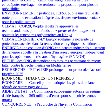
justification et communication des allégations vertes’, les
eurodéputés envisagent de renforcer la proposition pour plus de
prévisibilité
ENVIRONNEMENT :
pesticides, l'EFSA publie une feuille de
route pour une évaluation intégrée des risques environnementaux
pour les pollinisateurs
CLIMAT :
COP28, Wopke Hoekstra approuve les
recommandations pour le fonds de «
pertes et dommages
» et
poursuit les rencontres préparatoires au Kenya
CLIMAT/ÉNERGIE :
CAN Europe
souligne la nécessité de
protections sociales dans la rénovation énergétique des bâtiments
ÉNERGIE :
une coalition d’ONG et d’acteurs industriels du secteur
de l’énergie appelle à la création d’un réseau européen indépendant
pour les opérateurs de réseaux d’hydrogène (ENNOH)
PÊCHE :
des ONG demandent des mesures permettant de mieux
lutter contre la pêche illégale en Méditerranée
RECHERCHE :
l'EIT et l'EIF prolongent leur protocole d'accord
jusqu'en 2025
ÉCONOMIE - FINANCES - ENTREPRISES
ÉCONOMIE :
le Conseil pourrait adopter les plans de relance
révisés de quatre pays de l'UE
AIDES D'ÉTAT :
la Commission européenne autorise un régime
d'aide français de 565 millions d’euros pour soutenir les zones
rurales
CONCURRENCE :
à l'approche de l'hiver, la Commission