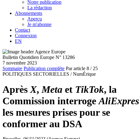
Notre publication
La rédaction
Abonnements
Aperçu
Je m'abonne
Contact
Connexion
EN
Bulletin Quotidien Europe N° 13286
7 novembre 2023
Sommaire
Publication complète
Par article
8
/ 25
POLITIQUES SECTORIELLES /
NumÉrique
Après
X
,
Meta
et
TikTok
, la
Commission interroge
AliExpres
les mesures prises pour se
conformer au DSA
Bruxelles, 06/11/2023 (Agence Europe)