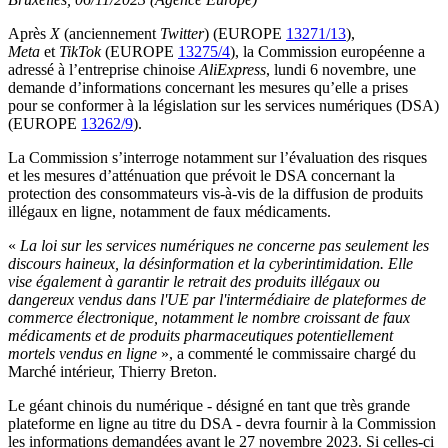
Après
X
(anciennement
Twitter
) (EUROPE
13271/13
),
Meta
et
TikTok
(EUROPE
13275/4
), la Commission européenne a
adressé à l’entreprise chinoise
AliExpress
, lundi 6 novembre, une
demande d’informations concernant les mesures qu’elle a prises
pour se conformer à la législation sur les services numériques (DSA)
(EUROPE
13262/9
).
La Commission s’interroge notamment sur l’évaluation des risques
et les mesures d’atténuation que prévoit le DSA concernant la
protection des consommateurs vis-à-vis de la diffusion de produits
illégaux en ligne, notamment de faux médicaments.
«
La loi sur les services numériques ne concerne pas seulement les
discours haineux, la désinformation et la cyberintimidation. Elle
vise également à garantir le retrait des produits illégaux ou
dangereux vendus dans l'UE par l'intermédiaire de plateformes de
commerce électronique, notamment le nombre croissant de faux
médicaments et de produits pharmaceutiques potentiellement
mortels vendus en ligne
», a commenté le commissaire chargé du
Marché intérieur, Thierry Breton.
Le géant chinois du numérique - désigné en tant que très grande
plateforme en ligne au titre du DSA - devra fournir à la Commission
les informations demandées avant le 27 novembre 2023. Si celles-ci