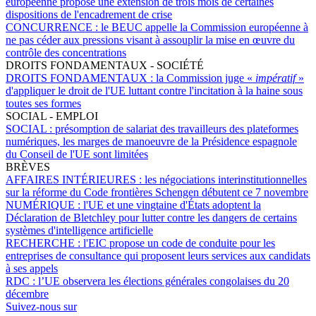
européenne propose une extension de trois mois de certaines
dispositions de l'encadrement de crise
CONCURRENCE :
le BEUC appelle la Commission européenne à
ne pas céder aux pressions visant à assouplir la mise en œuvre du
contrôle des concentrations
DROITS FONDAMENTAUX - SOCIÉTÉ
DROITS FONDAMENTAUX :
la Commission juge «
impératif
»
d'appliquer le droit de l'UE luttant contre l'incitation à la haine sous
toutes ses formes
SOCIAL - EMPLOI
SOCIAL :
présomption de salariat des travailleurs des plateformes
numériques, les marges de manoeuvre de la Présidence espagnole
du Conseil de l'UE sont limitées
BRÈVES
AFFAIRES INTÉRIEURES :
les négociations interinstitutionnelles
sur la réforme du Code frontières Schengen débutent ce 7 novembre
NUMÉRIQUE :
l'UE et une vingtaine d'États adoptent la
Déclaration de Bletchley pour lutter contre les dangers de certains
systèmes d'intelligence artificielle
RECHERCHE :
l'EIC propose un code de conduite pour les
entreprises de consultance qui proposent leurs services aux candidats
à ses appels
RDC :
l’UE observera les élections générales congolaises du 20
décembre
Suivez-nous sur