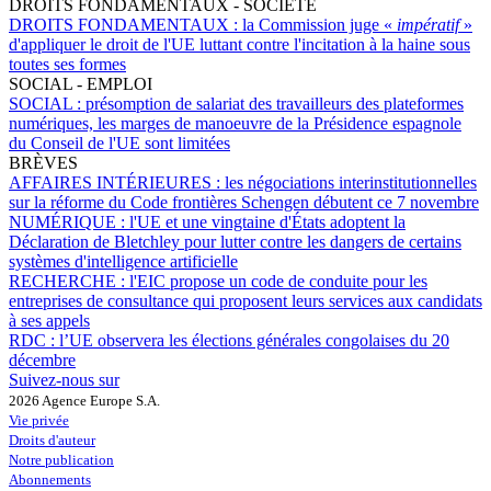
DROITS FONDAMENTAUX - SOCIÉTÉ
DROITS FONDAMENTAUX :
la Commission juge «
impératif
»
d'appliquer le droit de l'UE luttant contre l'incitation à la haine sous
toutes ses formes
SOCIAL - EMPLOI
SOCIAL :
présomption de salariat des travailleurs des plateformes
numériques, les marges de manoeuvre de la Présidence espagnole
du Conseil de l'UE sont limitées
BRÈVES
AFFAIRES INTÉRIEURES :
les négociations interinstitutionnelles
sur la réforme du Code frontières Schengen débutent ce 7 novembre
NUMÉRIQUE :
l'UE et une vingtaine d'États adoptent la
Déclaration de Bletchley pour lutter contre les dangers de certains
systèmes d'intelligence artificielle
RECHERCHE :
l'EIC propose un code de conduite pour les
entreprises de consultance qui proposent leurs services aux candidats
à ses appels
RDC :
l’UE observera les élections générales congolaises du 20
décembre
Suivez-nous sur
2026 Agence Europe S.A.
Vie privée
Droits d'auteur
Notre publication
Abonnements