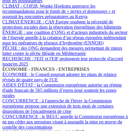
pour les pollinisateurs
CLIMAT :
COP28, Wopke Hoekstra approuve les
recommandations pour le fonds de «
pertes et dommages
» et
poursuit les rencontres préparatoires au Kenya
CLIMAT/ÉNERGIE :
CAN Europe
souligne la nécessité de
protections sociales dans la rénovation énergétique des bâtiments
ÉNERGIE :
une coalition d’ONG et d’acteurs industriels du secteur
de l’énergie appelle à la création d’un réseau européen indépendant
pour les opérateurs de réseaux d’hydrogène (ENNOH)
PÊCHE :
des ONG demandent des mesures permettant de mieux
lutter contre la pêche illégale en Méditerranée
RECHERCHE :
l'EIT et l'EIF prolongent leur protocole d'accord
jusqu'en 2025
ÉCONOMIE - FINANCES - ENTREPRISES
ÉCONOMIE :
le Conseil pourrait adopter les plans de relance
révisés de quatre pays de l'UE
AIDES D'ÉTAT :
la Commission européenne autorise un régime
d'aide français de 565 millions d’euros pour soutenir les zones
rurales
CONCURRENCE :
à l'approche de l'hiver, la Commission
européenne propose une extension de trois mois de certaines
dispositions de l'encadrement de crise
CONCURRENCE :
le BEUC appelle la Commission européenne à
ne pas céder aux pressions visant à assouplir la mise en œuvre du
contrôle des concentrations