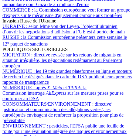
humanitaire pour Gaza de 25 millions d'euros
COMMERCE :
la Commission européenne veut former un groupe
d'experts sur le mécanisme d'ajustement carbone aux frontières
Invasion Russe de l'Ukraine
UKRAINE :
selon Mme von der Leyen, l’objectif ukrainien
d’ouvrir les négociations d’adhésion à l’UE est à portée de main
RUSSIE :
la Commission européenne présentera cette semaine le
e
12
paquet de sanctions
POLITIQUES SECTORIELLES
MIGRATION :
directive révisée sur les retours de migrants en
situation irrégulière, les négociations redémarrent au Parlement
européen
NUMÉRIQUE :
les 19 très grandes plateformes en ligne et moteurs
de recherche désignés dans le cadre du DSA publient leurs premiers
rapports de transparence
NUMÉRIQUE :
après
X
,
Meta
et
TikTok
, la
Commission interroge
AliExpress
sur les mesures prises pour se
conformer au DSA
CONSOMMATEURS/ENVIRONNEMENT :
directive’
justification et communication des allégations vertes’, les
eurodéputés envisagent de renforcer la proposition pour plus de
prévisibilité
ENVIRONNEMENT :
pesticides, l'EFSA publie une feuille de
route pour une évaluation intégrée des risques environnementaux