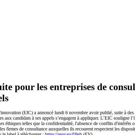
te pour les entreprises de consul
els
'innovation (EIC) a annoncé lundi 6 novembre avoir publié, suite à des 
ces aux candidats à ses appels s’engagent à appliquer. L’EIC souligne l’
 éthiques telles que la confidentialité, l'absence de conflits d'intérêts 
s firmes de consultance auxquelles ils recourent respectent les disposit
s le label à télécharger :
https://aeur.eu/f/9eb
(EV)