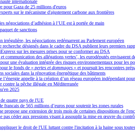
nauté internationale
e pour Gaza de 25 millions d'euros
perts sur le mécanisme d'ajustement carbone aux frontières
les négociations d’adhésion à l’UE est à portée de main
paquet de sanctions
tion irrégulière, les négociations redémarrent au Parlement européen
de recherche désignés dans le cadre du DSA publient leurs premiers rapp
iExpress
sur les mesures prises pour se conformer au DSA
on et communication des allégations vertes’, les eurodéputés envisagent de
e pour une évaluation intégrée des risques environnementaux pour les pol
ur le fonds de «
pertes et dommages
» et poursuit les rencontres pré
ons sociales dans la rénovation énergétique des bâtiments
 de l’énergie appelle à la création d’un réseau européen indépendant 
contre la pêche illégale en Méditerranée
squ'en 2025
s de quatre pays de l'UE
 français de 565 millions d’euros pour soutenir les zones rurales
e propose une extension de trois mois de certaines dispositions de l'en
pas céder aux pressions visant à assouplir la mise en œuvre du contrô
appliquer le droit de l'UE luttant contre l'incitation à la haine sous tout