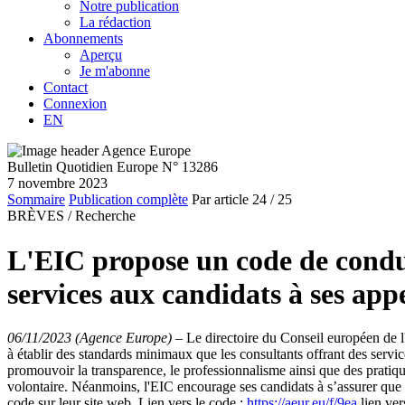
Notre publication
La rédaction
Abonnements
Aperçu
Je m'abonne
Contact
Connexion
EN
Bulletin Quotidien Europe N° 13286
7 novembre 2023
Sommaire
Publication complète
Par article
24
/ 25
BRÈVES /
Recherche
L'EIC propose un code de condui
services aux candidats à ses app
06/11/2023 (Agence Europe)
–
Le directoire du Conseil européen de l
à établir des standards minimaux que les consultants offrant des servi
promouvoir la transparence, le professionnalisme ainsi que des pratiques
volontaire. Néanmoins, l'EIC encourage ses candidats à s’assurer que le
code sur leur site web. Lien vers le code :
https://aeur.eu/f/9ea
lien ver