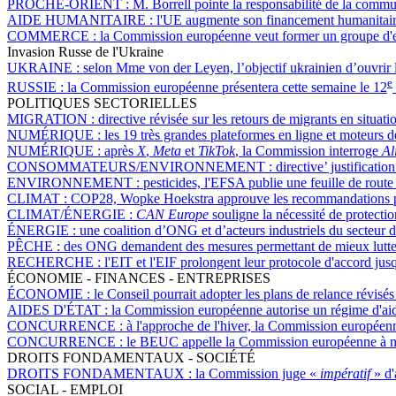
PROCHE-ORIENT :
M. Borrell pointe la responsabilité de la commu
AIDE HUMANITAIRE :
l'UE augmente son financement humanitair
COMMERCE :
la Commission européenne veut former un groupe d'ex
Invasion Russe de l'Ukraine
UKRAINE :
selon Mme von der Leyen, l’objectif ukrainien d’ouvrir 
e
RUSSIE :
la Commission européenne présentera cette semaine le 12
POLITIQUES SECTORIELLES
MIGRATION :
directive révisée sur les retours de migrants en situa
NUMÉRIQUE :
les 19 très grandes plateformes en ligne et moteurs 
NUMÉRIQUE :
après
X
,
Meta
et
TikTok
, la Commission interroge
Al
CONSOMMATEURS/ENVIRONNEMENT :
directive’ justificati
ENVIRONNEMENT :
pesticides, l'EFSA publie une feuille de rout
CLIMAT :
COP28, Wopke Hoekstra approuve les recommandations po
CLIMAT/ÉNERGIE :
CAN Europe
souligne la nécessité de protecti
ÉNERGIE :
une coalition d’ONG et d’acteurs industriels du secteur
PÊCHE :
des ONG demandent des mesures permettant de mieux lutter 
RECHERCHE :
l'EIT et l'EIF prolongent leur protocole d'accord ju
ÉCONOMIE - FINANCES - ENTREPRISES
ÉCONOMIE :
le Conseil pourrait adopter les plans de relance révisé
AIDES D'ÉTAT :
la Commission européenne autorise un régime d'aide
CONCURRENCE :
à l'approche de l'hiver, la Commission européenn
CONCURRENCE :
le BEUC appelle la Commission européenne à ne 
DROITS FONDAMENTAUX - SOCIÉTÉ
DROITS FONDAMENTAUX :
la Commission juge «
impératif
» d'
SOCIAL - EMPLOI