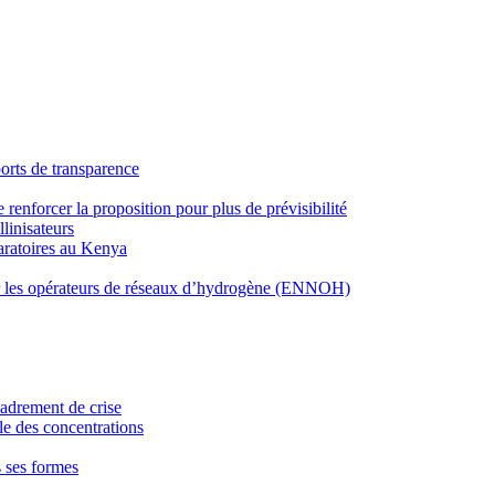
orts de transparence
 renforcer la proposition pour plus de prévisibilité
linisateurs
paratoires au Kenya
pour les opérateurs de réseaux d’hydrogène (ENNOH)
cadrement de crise
le des concentrations
es ses formes