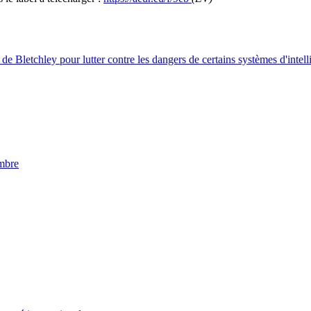
de Bletchley pour lutter contre les dangers de certains systèmes d'intelli
embre