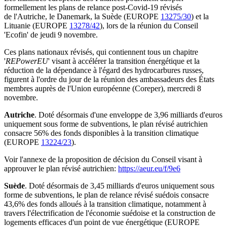
formellement les plans de relance post-Covid-19 révisés
de l'Autriche, le Danemark, la Suède (EUROPE
13275/30
) et la
Lituanie (EUROPE
13278/42
), lors de la réunion du Conseil
'Ecofin' de jeudi 9 novembre.
Ces plans nationaux révisés, qui contiennent tous un chapitre
'
REPowerEU
' visant à accélérer la transition énergétique et la
réduction de la dépendance à l'égard des hydrocarbures russes,
figurent à l'ordre du jour de la réunion des ambassadeurs des États
membres auprès de l'Union européenne (Coreper), mercredi 8
novembre.
Autriche
. Doté désormais d'une enveloppe de 3,96 milliards d'euros
uniquement sous forme de subventions, le plan révisé autrichien
consacre 56% des fonds disponibles à la transition climatique
(EUROPE
13224/23
).
Voir l'annexe de la proposition de décision du Conseil visant à
approuver le plan révisé autrichien:
https://aeur.eu/f/9e6
Suède
. Doté désormais de 3,45 milliards d'euros uniquement sous
forme de subventions, le plan de relance révisé suédois consacre
43,6% des fonds alloués à la transition climatique, notamment à
travers l'électrification de l'économie suédoise et la construction de
logements efficaces d'un point de vue énergétique (EUROPE