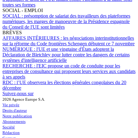
toutes ses formes
SOCIAL - EMPLOI
SOCIAL :
présomption de salariat des travailleurs des plateformes
numériques, les marges de manoeuvre de la Présidence espagnole
du Conseil de l'UE sont limitées
BRÈVES
AFFAIRES INTÉRIEURES :
les négociations interinstitutionnelles
sur la réforme du Code frontières Schengen débutent ce 7 novembre
NUMÉRIQUE :
l'UE et une vingtaine d'États adoptent la
Déclaration de Bletchley pour lutter contre les dangers de certains
systèmes d'intelligence artificielle
RECHERCHE :
l'EIC propose un code de conduite pour les
entreprises de consultance qui proposent leurs services aux candidats
à ses appels
RDC :
l’UE observera les élections générales congolaises du 20
décembre
Suivez-nous sur
2026 Agence Europe S.A.
Vie privée
Droits d'auteur
Notre publication
Abonnements
Société
Rédaction