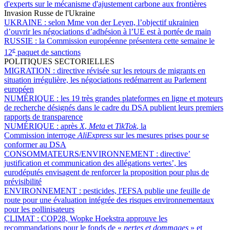
d'experts sur le mécanisme d'ajustement carbone aux frontières
Invasion Russe de l'Ukraine
UKRAINE :
selon Mme von der Leyen, l’objectif ukrainien
d’ouvrir les négociations d’adhésion à l’UE est à portée de main
RUSSIE :
la Commission européenne présentera cette semaine le
e
12
paquet de sanctions
POLITIQUES SECTORIELLES
MIGRATION :
directive révisée sur les retours de migrants en
situation irrégulière, les négociations redémarrent au Parlement
européen
NUMÉRIQUE :
les 19 très grandes plateformes en ligne et moteurs
de recherche désignés dans le cadre du DSA publient leurs premiers
rapports de transparence
NUMÉRIQUE :
après
X
,
Meta
et
TikTok
, la
Commission interroge
AliExpress
sur les mesures prises pour se
conformer au DSA
CONSOMMATEURS/ENVIRONNEMENT :
directive’
justification et communication des allégations vertes’, les
eurodéputés envisagent de renforcer la proposition pour plus de
prévisibilité
ENVIRONNEMENT :
pesticides, l'EFSA publie une feuille de
route pour une évaluation intégrée des risques environnementaux
pour les pollinisateurs
CLIMAT :
COP28, Wopke Hoekstra approuve les
recommandations pour le fonds de «
pertes et dommages
» et