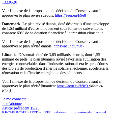
13236/20
).
Voir l'annexe de la proposition de décision du Conseil visant à
approuver le plan révisé suédois:
https://aeur.eu/f/9e8
Danemark
. Le plan révisé danois, doté désormais d'une enveloppe
de 1,63 milliard d'euros uniquement sous forme de subventions,
consacre 69% de sa dotation financière à la transition climatique.
Voir l'annexe de la proposition de décision du Conseil visant à
approuver le plan révisé danois:
https://aeur.eu/f/9e7
Lituanie
. Désormais doté de 3,85 milliards d'euros, dont 1,55
milliard de prêts, le plan lituanien révisé favorisera l'utilisation des
énergies renouvelables dans l'industrie, rationalisera les procédures
des projets de production d'énergie solaire et éolienne, accélérera la
rénovation et l'efficacité énergétique des bâtiments.
Voir l'annexe de la proposition de décision du Conseil visant à
approuver le plan révisé lituanien:
https://aeur.eu/f/9e9
(Mathieu
Bion)
Je me connecte
Je m'abonne
Article précédent
15
/25
RECHERCHE :
l'EIT et l'EIF prolongent leur protocole d'accord