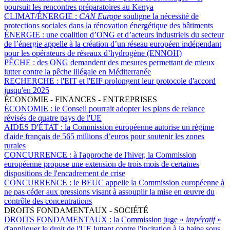
poursuit les rencontres préparatoires au Kenya
CLIMAT/ÉNERGIE :
CAN Europe
souligne la nécessité de
protections sociales dans la rénovation énergétique des bâtiments
ÉNERGIE :
une coalition d’ONG et d’acteurs industriels du secteur
de l’énergie appelle à la création d’un réseau européen indépendant
pour les opérateurs de réseaux d’hydrogène (ENNOH)
PÊCHE :
des ONG demandent des mesures permettant de mieux
lutter contre la pêche illégale en Méditerranée
RECHERCHE :
l'EIT et l'EIF prolongent leur protocole d'accord
jusqu'en 2025
ÉCONOMIE - FINANCES - ENTREPRISES
ÉCONOMIE :
le Conseil pourrait adopter les plans de relance
révisés de quatre pays de l'UE
AIDES D'ÉTAT :
la Commission européenne autorise un régime
d'aide français de 565 millions d’euros pour soutenir les zones
rurales
CONCURRENCE :
à l'approche de l'hiver, la Commission
européenne propose une extension de trois mois de certaines
dispositions de l'encadrement de crise
CONCURRENCE :
le BEUC appelle la Commission européenne à
ne pas céder aux pressions visant à assouplir la mise en œuvre du
contrôle des concentrations
DROITS FONDAMENTAUX - SOCIÉTÉ
DROITS FONDAMENTAUX :
la Commission juge «
impératif
»
d'appliquer le droit de l'UE luttant contre l'incitation à la haine sous