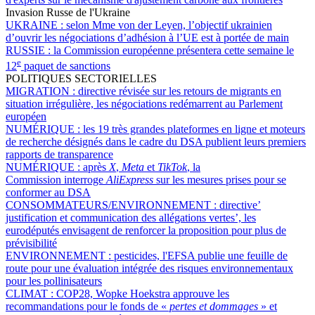
Invasion Russe de l'Ukraine
UKRAINE :
selon Mme von der Leyen, l’objectif ukrainien
d’ouvrir les négociations d’adhésion à l’UE est à portée de main
RUSSIE :
la Commission européenne présentera cette semaine le
e
12
paquet de sanctions
POLITIQUES SECTORIELLES
MIGRATION :
directive révisée sur les retours de migrants en
situation irrégulière, les négociations redémarrent au Parlement
européen
NUMÉRIQUE :
les 19 très grandes plateformes en ligne et moteurs
de recherche désignés dans le cadre du DSA publient leurs premiers
rapports de transparence
NUMÉRIQUE :
après
X
,
Meta
et
TikTok
, la
Commission interroge
AliExpress
sur les mesures prises pour se
conformer au DSA
CONSOMMATEURS/ENVIRONNEMENT :
directive’
justification et communication des allégations vertes’, les
eurodéputés envisagent de renforcer la proposition pour plus de
prévisibilité
ENVIRONNEMENT :
pesticides, l'EFSA publie une feuille de
route pour une évaluation intégrée des risques environnementaux
pour les pollinisateurs
CLIMAT :
COP28, Wopke Hoekstra approuve les
recommandations pour le fonds de «
pertes et dommages
» et