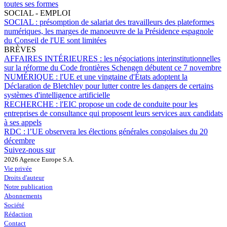
toutes ses formes
SOCIAL - EMPLOI
SOCIAL :
présomption de salariat des travailleurs des plateformes
numériques, les marges de manoeuvre de la Présidence espagnole
du Conseil de l'UE sont limitées
BRÈVES
AFFAIRES INTÉRIEURES :
les négociations interinstitutionnelles
sur la réforme du Code frontières Schengen débutent ce 7 novembre
NUMÉRIQUE :
l'UE et une vingtaine d'États adoptent la
Déclaration de Bletchley pour lutter contre les dangers de certains
systèmes d'intelligence artificielle
RECHERCHE :
l'EIC propose un code de conduite pour les
entreprises de consultance qui proposent leurs services aux candidats
à ses appels
RDC :
l’UE observera les élections générales congolaises du 20
décembre
Suivez-nous sur
2026 Agence Europe S.A.
Vie privée
Droits d'auteur
Notre publication
Abonnements
Société
Rédaction
Contact