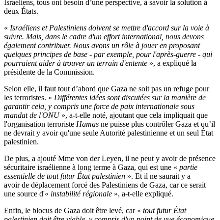
Israéliens, tous ont besoin d’une perspective, à savoir la solution à
deux États.
«
Israéliens et Palestiniens doivent se mettre d'accord sur la voie à
suivre. Mais, dans le cadre d'un effort international, nous devons
également contribuer. Nous avons un rôle à jouer en proposant
quelques principes de base - par exemple, pour l'après-guerre - qui
pourraient aider à trouver un terrain d'entente
», a expliqué la
présidente de la Commission.
Selon elle, il faut tout d’abord que Gaza ne soit pas un refuge pour
les terroristes. «
Différentes idées sont discutées sur la manière de
garantir cela, y compris une force de paix internationale sous
mandat de l'ONU
», a-t-elle noté, ajoutant que cela impliquait que
l'organisation terroriste
Hamas
ne puisse plus contrôler Gaza et qu’il
ne devrait y avoir qu'une seule Autorité palestinienne et un seul État
palestinien.
De plus, a ajouté Mme von der Leyen, il ne peut y avoir de présence
sécuritaire israélienne à long terme à Gaza, qui est une «
partie
essentielle de tout futur État palestinien
». Et il ne saurait y a
avoir de déplacement forcé des Palestiniens de Gaza, car ce serait
une source d'«
instabilité régionale
», a-t-elle expliqué.
Enfin, le blocus de Gaza doit être levé, car «
tout futur État
palestinien doit être viable, y compris d'un point de vue économique