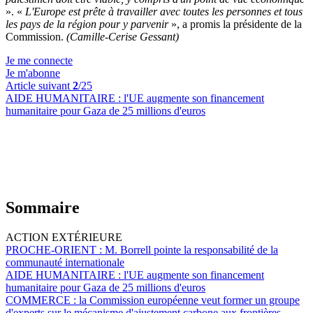
». «
L'Europe est prête à travailler avec toutes les personnes et tous
les pays de la région pour y parvenir
», a promis la présidente de la
Commission.
(Camille-Cerise Gessant)
Je me connecte
Je m'abonne
Article suivant
2
/25
AIDE HUMANITAIRE :
l'UE augmente son financement
humanitaire pour Gaza de 25 millions d'euros
Sommaire
ACTION EXTÉRIEURE
PROCHE-ORIENT :
M. Borrell pointe la responsabilité de la
communauté internationale
AIDE HUMANITAIRE :
l'UE augmente son financement
humanitaire pour Gaza de 25 millions d'euros
COMMERCE :
la Commission européenne veut former un groupe
d'experts sur le mécanisme d'ajustement carbone aux frontières