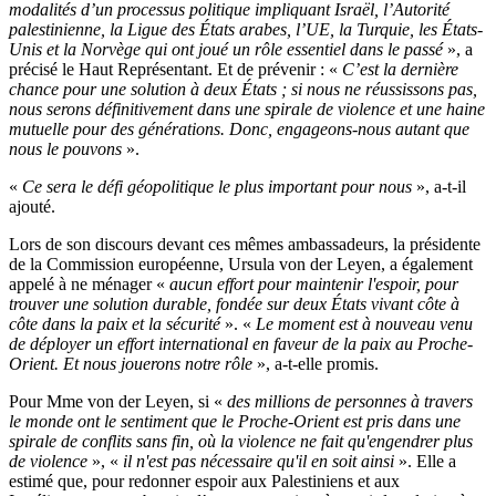
modalités d’un processus politique impliquant Israël, l’Autorité
palestinienne, la Ligue des États arabes, l’UE, la Turquie, les États-
Unis et la Norvège qui ont joué un rôle essentiel dans le passé
», a
précisé le Haut Représentant. Et de prévenir : «
C’est la dernière
chance pour une solution à deux États ; si nous ne réussissons pas,
nous serons définitivement dans une spirale de violence et une haine
mutuelle pour des générations. Donc, engageons-nous autant que
nous le pouvons
».
«
Ce sera le défi géopolitique le plus important pour nous
», a-t-il
ajouté.
Lors de son discours devant ces mêmes ambassadeurs, la présidente
de la Commission européenne, Ursula von der Leyen, a également
appelé à ne ménager «
aucun effort pour maintenir l'espoir, pour
trouver une solution durable, fondée sur deux États vivant côte à
côte dans la paix et la sécurité
». «
Le moment est à nouveau venu
de déployer un effort international en faveur de la paix au Proche-
Orient. Et nous jouerons notre rôle
», a-t-elle promis.
Pour Mme von der Leyen, si «
des millions de personnes à travers
le monde ont le sentiment que le Proche-Orient est pris dans une
spirale de conflits sans fin, où la violence ne fait qu'engendrer plus
de violence
», «
il n'est pas nécessaire qu'il en soit ainsi
». Elle a
estimé que, pour redonner espoir aux Palestiniens et aux