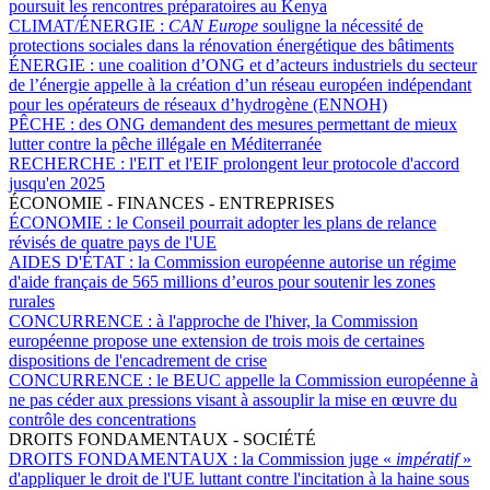
poursuit les rencontres préparatoires au Kenya
CLIMAT/ÉNERGIE :
CAN Europe
souligne la nécessité de
protections sociales dans la rénovation énergétique des bâtiments
ÉNERGIE :
une coalition d’ONG et d’acteurs industriels du secteur
de l’énergie appelle à la création d’un réseau européen indépendant
pour les opérateurs de réseaux d’hydrogène (ENNOH)
PÊCHE :
des ONG demandent des mesures permettant de mieux
lutter contre la pêche illégale en Méditerranée
RECHERCHE :
l'EIT et l'EIF prolongent leur protocole d'accord
jusqu'en 2025
ÉCONOMIE - FINANCES - ENTREPRISES
ÉCONOMIE :
le Conseil pourrait adopter les plans de relance
révisés de quatre pays de l'UE
AIDES D'ÉTAT :
la Commission européenne autorise un régime
d'aide français de 565 millions d’euros pour soutenir les zones
rurales
CONCURRENCE :
à l'approche de l'hiver, la Commission
européenne propose une extension de trois mois de certaines
dispositions de l'encadrement de crise
CONCURRENCE :
le BEUC appelle la Commission européenne à
ne pas céder aux pressions visant à assouplir la mise en œuvre du
contrôle des concentrations
DROITS FONDAMENTAUX - SOCIÉTÉ
DROITS FONDAMENTAUX :
la Commission juge «
impératif
»
d'appliquer le droit de l'UE luttant contre l'incitation à la haine sous