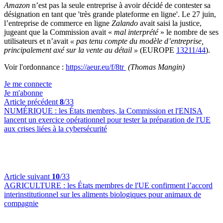
Amazon
n’est pas la seule entreprise à avoir décidé de contester sa
désignation en tant que 'très grande plateforme en ligne'. Le 27 juin,
l’entreprise de commerce en ligne
Zalando
avait saisi la justice,
jugeant que la Commission avait «
mal interprété
» le nombre de ses
utilisateurs et n’avait
«
pas tenu compte du modèle d’entreprise,
principalement axé sur la vente au détail
»
(EUROPE
13211/44
).
Voir l'ordonnance :
https://aeur.eu/f/8tr
(Thomas Mangin)
Je me connecte
Je m'abonne
Article précédent
8
/33
NUMÉRIQUE :
les États membres, la Commission et l'ENISA
lancent un exercice opérationnel pour tester la préparation de l'UE
aux crises liées à la cybersécurité
Article suivant
10
/33
AGRICULTURE :
les États membres de l'UE confirment l’accord
interinstitutionnel sur les aliments biologiques pour animaux de
compagnie