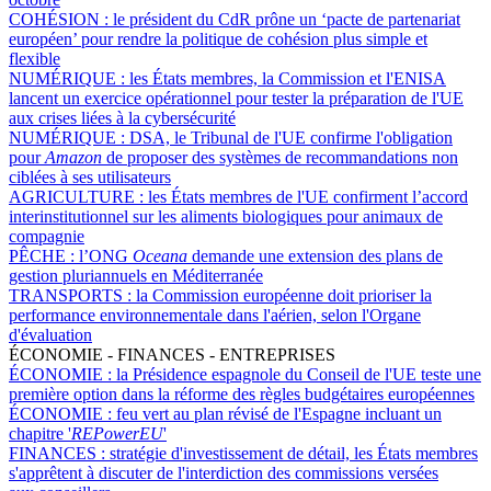
COHÉSION :
le président du CdR prône un ‘pacte de partenariat
européen’ pour rendre la politique de cohésion plus simple et
flexible
NUMÉRIQUE :
les États membres, la Commission et l'ENISA
lancent un exercice opérationnel pour tester la préparation de l'UE
aux crises liées à la cybersécurité
NUMÉRIQUE :
DSA, le Tribunal de l'UE confirme l'obligation
pour
Amazon
de proposer des systèmes de recommandations non
ciblées à ses utilisateurs
AGRICULTURE :
les États membres de l'UE confirment l’accord
interinstitutionnel sur les aliments biologiques pour animaux de
compagnie
PÊCHE :
l’ONG
Oceana
demande une extension des plans de
gestion pluriannuels en Méditerranée
TRANSPORTS :
la Commission européenne doit prioriser la
performance environnementale dans l'aérien, selon l'Organe
d'évaluation
ÉCONOMIE - FINANCES - ENTREPRISES
ÉCONOMIE :
la Présidence espagnole du Conseil de l'UE teste une
première option dans la réforme des règles budgétaires européennes
ÉCONOMIE :
feu vert au plan révisé de l'Espagne incluant un
chapitre '
REPowerEU
'
FINANCES :
stratégie d'investissement de détail, les États membres
s'apprêtent à discuter de l'interdiction des commissions versées