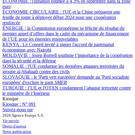
ÉCONOMIE :
l'inflation estimée à 4,3% en septembre dans la zone
euro
ÉCONOMIE CIRCULAIRE :
l'UE et la Chine préparent une
feuille de route à déployer début 2024 pour une coopération
renforcée
ÉNERGIE :
la Commission européenne se félicite du résultat du
premier appel d’offres dans le cadre du mécanisme de financement
de l’UE pour les énergies renouvelables
KENYA :
Le Conseil invité à signer l'accord de partenariat
économique avec Nairobi
MOLDAVIE :
Josep Borrell souligne l’importance de la coopération
dans la sécurité et la défense
SOMALIE :
l'UE condamne les dernières attaques terroristes du
groupe al-Shabaab contre des civils
SLOVAQUIE :
le 'Parti vert européen' demande au 'Parti socialiste
européen' d'exclure le parti
SMER
TURQUIE :
l’UE et l'OTAN condamnent l’attaque terroriste contre
le ministère de l’Intérieur
Kiosque
Kiosque :
N° 091
Suivez-nous sur
2026 Agence Europe S.A.
Vie privée
Droits d'auteur
Notre publication