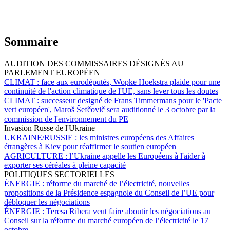
Sommaire
AUDITION DES COMMISSAIRES DÉSIGNÉS AU
PARLEMENT EUROPÉEN
CLIMAT :
face aux eurodéputés, Wopke Hoekstra plaide pour une
continuité de l'action climatique de l'UE, sans lever tous les doutes
CLIMAT :
successeur designé de Frans Timmermans pour le 'Pacte
vert européen', Maroš Šefčovič sera auditionné le 3 octobre par la
commission de l'environnement du PE
Invasion Russe de l'Ukraine
UKRAINE/RUSSIE :
les ministres européens des Affaires
étrangères à Kiev pour réaffirmer le soutien européen
AGRICULTURE :
l’Ukraine appelle les Européens à l'aider à
exporter ses céréales à pleine capacité
POLITIQUES SECTORIELLES
ÉNERGIE :
réforme du marché de l’électricité, nouvelles
propositions de la Présidence espagnole du Conseil de l’UE pour
débloquer les négociations
ÉNERGIE :
Teresa Ribera veut faire aboutir les négociations au
Conseil sur la réforme du marché européen de l’électricité le 17
octobre