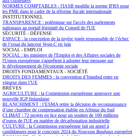
aux conseillers
NORMES COMPTABLES :
l'IASB modifie la norme IFRS pour
les PME dans le cadre de la réforme fiscale internationale
INSTITUTIONNEL
TRANSPARENCE :
polémique sur l'accès des parlements
nationaux au portail législatif du Conseil de l'UE
SÉCURITÉ - DÉFENSE
ESPACE :
la conception de la tuyère jugée responsable de l’échec
de l’essai du lanceur
Vega-C
en juin
SOCIAL - EMPLOI
SOCIAL :
les ministres de l'Emploi et des Affaires sociales de
l'Union européenne s'apprêtent à adopter leur message sur
le développement de l'économie sociale
DROITS FONDAMENTAUX - SOCIÉTÉ
DROITS DES FEMMES :
la convention d’Istanbul entre en
vigueur dans l’UE
BRÈVES
AGRICULTURE :
la Commission européenne approuve une
nouvelle IGP finlandaise
BLANCHIMENT :
l’ESMA retire la décision de reconnaissance
d’une chambre de compensation établie en Afrique du Sud
CLIMAT :
72 projets en lice pour un soutien de 100 millions
d’euros de l'UE en matière de décarbonation industrielle
CULTURE :
la Commission européenne fait un appel à
candidatures pour le concours 2024 du
Nouveau Bauhaus européen