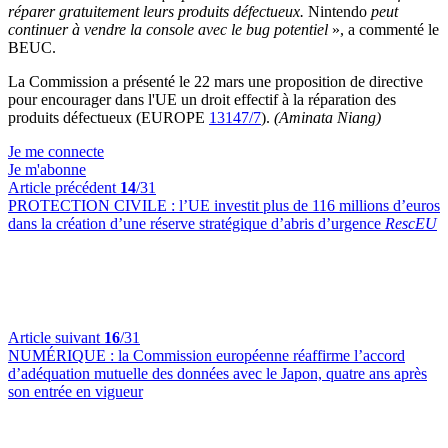
réparer gratuitement leurs produits défectueux.
Nintendo
peut
continuer à vendre la console avec le bug potentiel
», a commenté le
BEUC.
La Commission a présenté le 22 mars une proposition de directive
pour encourager dans l'UE un droit effectif à la réparation des
produits défectueux (EUROPE
13147/7
).
(Aminata Niang)
Je me connecte
Je m'abonne
Article précédent
14
/31
PROTECTION CIVILE :
l’UE investit plus de 116 millions d’euros
dans la création d’une réserve stratégique d’abris d’urgence
RescEU
Article suivant
16
/31
NUMÉRIQUE :
la Commission européenne réaffirme l’accord
d’adéquation mutuelle des données avec le Japon, quatre ans après
son entrée en vigueur