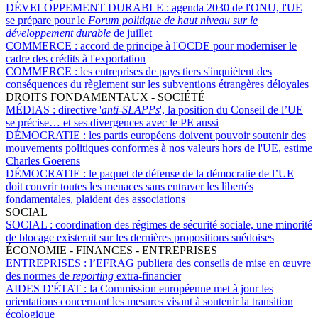
DÉVELOPPEMENT DURABLE :
agenda 2030 de l'ONU, l'UE
se prépare pour le
Forum politique de haut niveau sur le
développement durable
de juillet
COMMERCE :
accord de principe à l'OCDE pour moderniser le
cadre des crédits à l'exportation
COMMERCE :
les entreprises de pays tiers s'inquiètent des
conséquences du règlement sur les subventions étrangères déloyales
DROITS FONDAMENTAUX - SOCIÉTÉ
MÉDIAS :
directive '
anti-SLAPPs
', la position du Conseil de l’UE
se précise… et ses divergences avec le PE aussi
DÉMOCRATIE :
les partis européens doivent pouvoir soutenir des
mouvements politiques conformes à nos valeurs hors de l'UE, estime
Charles Goerens
DÉMOCRATIE :
le paquet de défense de la démocratie de l’UE
doit couvrir toutes les menaces sans entraver les libertés
fondamentales, plaident des associations
SOCIAL
SOCIAL :
coordination des régimes de sécurité sociale, une minorité
de blocage existerait sur les dernières propositions suédoises
ÉCONOMIE - FINANCES - ENTREPRISES
ENTREPRISES :
l’EFRAG publiera des conseils de mise en œuvre
des normes de
reporting
extra-financier
AIDES D'ÉTAT :
la Commission européenne met à jour les
orientations concernant les mesures visant à soutenir la transition
écologique