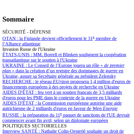
Sommaire
SÉCURITÉ - DÉFENSE
e
OTAN :
la Finlande devient officiellement le 31
membre de
l’Alliance atlantique
Invasion Russe de l'Ukraine
ÉTATS-UNIS :
MM. Borrell et Blinken soulignent la coopération
transatlantique sur le soutien à l'Ukraine
UKRAINE :
Le Conseil de l’Europe jouera un rôle «
de premier
plan
» dans la création d’un registre des dommages de guerre en
Ukraine, assure sa Secrétaire générale au président Zelensky
RECHERCHE :
le réseau
EUrizon
proposera 1,4 million d'euros de
financements européens à des projets de recherche en Ukraine
AIDES D'ÉTAT :
feu vert à un soutien français de 3,5 milliards
d'euros pour les PME dans le contexte de la guerre en Ukraine
AIDES D'ÉTAT :
la Commission européenne autorise une aide
autrichienne de 2 milliards d'euros en faveur de
Wien Energie
e
RUSSIE :
la préparation du 11
paquet de sanctions de l'UE devrait
commencer avant fin avril, selon un diplomate européen
POLITIQUES SECTORIELLES
Interview SANTÉ :
Nathalie Colin-Oesterlé souhaite un droit de