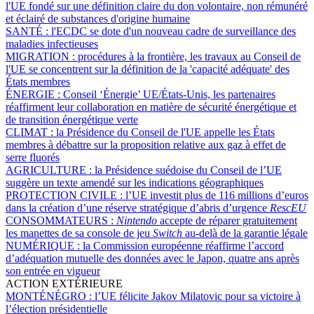
l'UE fondé sur une définition claire du don volontaire, non rémunéré
et éclairé de substances d'origine humaine
SANTÉ :
l'ECDC se dote d'un nouveau cadre de surveillance des
maladies infectieuses
MIGRATION :
procédures à la frontière, les travaux au Conseil de
l'UE se concentrent sur la définition de la 'capacité adéquate' des
États membres
ÉNERGIE :
Conseil ‘Énergie’ UE/États-Unis, les partenaires
réaffirment leur collaboration en matière de sécurité énergétique et
de transition énergétique verte
CLIMAT :
la Présidence du Conseil de l'UE appelle les États
membres à débattre sur la proposition relative aux gaz à effet de
serre fluorés
AGRICULTURE :
la Présidence suédoise du Conseil de l’UE
suggère un texte amendé sur les indications géographiques
PROTECTION CIVILE :
l’UE investit plus de 116 millions d’euros
dans la création d’une réserve stratégique d’abris d’urgence
RescEU
CONSOMMATEURS :
Nintendo
accepte de réparer gratuitement
les manettes de sa console de jeu
Switch
au-delà de la garantie légale
NUMÉRIQUE :
la Commission européenne réaffirme l’accord
d’adéquation mutuelle des données avec le Japon, quatre ans après
son entrée en vigueur
ACTION EXTÉRIEURE
MONTÉNÉGRO :
l’UE félicite Jakov Milatovic pour sa victoire à
l’élection présidentielle