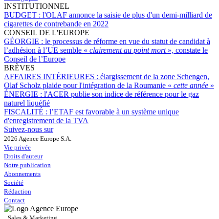
INSTITUTIONNEL
BUDGET :
l'OLAF annonce la saisie de plus d'un demi-milliard de
cigarettes de contrebande en 2022
CONSEIL DE L'EUROPE
GÉORGIE :
le processus de réforme en vue du statut de candidat à
l’adhésion à l’UE semble «
clairement au point mort
», constate le
Conseil de l’Europe
BRÈVES
AFFAIRES INTÉRIEURES :
élargissement de la zone Schengen,
Olaf Scholz plaide pour l'intégration de la Roumanie «
cette année
»
ÉNERGIE :
l'ACER publie son indice de référence pour le gaz
naturel liquéfié
FISCALITÉ :
l’ETAF est favorable à un système unique
d'enregistrement de la TVA
Suivez-nous sur
2026 Agence Europe S.A.
Vie privée
Droits d'auteur
Notre publication
Abonnements
Société
Rédaction
Contact
Sales & Marketing