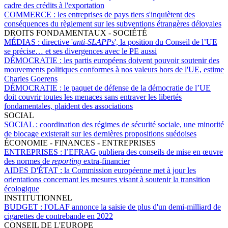
cadre des crédits à l'exportation
COMMERCE :
les entreprises de pays tiers s'inquiètent des
conséquences du règlement sur les subventions étrangères déloyales
DROITS FONDAMENTAUX - SOCIÉTÉ
MÉDIAS :
directive '
anti-SLAPPs
', la position du Conseil de l’UE
se précise… et ses divergences avec le PE aussi
DÉMOCRATIE :
les partis européens doivent pouvoir soutenir des
mouvements politiques conformes à nos valeurs hors de l'UE, estime
Charles Goerens
DÉMOCRATIE :
le paquet de défense de la démocratie de l’UE
doit couvrir toutes les menaces sans entraver les libertés
fondamentales, plaident des associations
SOCIAL
SOCIAL :
coordination des régimes de sécurité sociale, une minorité
de blocage existerait sur les dernières propositions suédoises
ÉCONOMIE - FINANCES - ENTREPRISES
ENTREPRISES :
l’EFRAG publiera des conseils de mise en œuvre
des normes de
reporting
extra-financier
AIDES D'ÉTAT :
la Commission européenne met à jour les
orientations concernant les mesures visant à soutenir la transition
écologique
INSTITUTIONNEL
BUDGET :
l'OLAF annonce la saisie de plus d'un demi-milliard de
cigarettes de contrebande en 2022
CONSEIL DE L'EUROPE