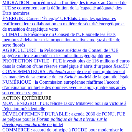
MIGRATION :
procédures à la frontière, les travaux au Conseil de
l'UE se concentrent sur la définition de la 'capacité adéquate' des
États membres
ÉNERGIE :
Conseil ‘Énergie’ UE/États-Unis, les partenaires
réaffirment leur collaboration en matière de sécurité énergétique et
de transition énergétique verte
CLIMAT :
la Présidence du Conseil de l'UE appelle les États
membres à débattre sur la proposition relative aux gaz à effet de
serre fluorés
AGRICULTURE :
la Présidence suédoise du Conseil de l’UE
suggère un texte amendé sur les indications géographiques
PROTECTION CIVILE :
l’UE investit plus de 116 millions d’euros
dans la création d’une réserve stratégique d’abris d’urgence
RescEU
CONSOMMATEURS :
Nintendo
accepte de réparer gratuitement
les manettes de sa console de jeu
Switch
au-delà de la garantie légale
NUMÉRIQUE :
la Commission européenne réaffirme l’accord
d’adéquation mutuelle des données avec le Japon, quatre ans après
son entrée en vigueur
ACTION EXTÉRIEURE
MONTÉNÉGRO :
l’UE félicite Jakov Milatovic pour sa victoire à
l’élection présidentielle
DÉVELOPPEMENT DURABLE :
agenda 2030 de l'ONU, l'UE
se prépare pour le
Forum politique de haut niveau sur le
développement durable
de juillet
COMMERCE :
accord de principe à l'OCDE pour moderniser le