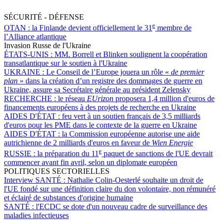
SÉCURITÉ - DÉFENSE
e
OTAN :
la Finlande devient officiellement le 31
membre de
l’Alliance atlantique
Invasion Russe de l'Ukraine
ÉTATS-UNIS :
MM. Borrell et Blinken soulignent la coopération
transatlantique sur le soutien à l'Ukraine
UKRAINE :
Le Conseil de l’Europe jouera un rôle «
de premier
plan
» dans la création d’un registre des dommages de guerre en
Ukraine, assure sa Secrétaire générale au président Zelensky
RECHERCHE :
le réseau
EUrizon
proposera 1,4 million d'euros de
financements européens à des projets de recherche en Ukraine
AIDES D'ÉTAT :
feu vert à un soutien français de 3,5 milliards
d'euros pour les PME dans le contexte de la guerre en Ukraine
AIDES D'ÉTAT :
la Commission européenne autorise une aide
autrichienne de 2 milliards d'euros en faveur de
Wien Energie
e
RUSSIE :
la préparation du 11
paquet de sanctions de l'UE devrait
commencer avant fin avril, selon un diplomate européen
POLITIQUES SECTORIELLES
Interview SANTÉ :
Nathalie Colin-Oesterlé souhaite un droit de
l'UE fondé sur une définition claire du don volontaire, non rémunéré
et éclairé de substances d'origine humaine
SANTÉ :
l'ECDC se dote d'un nouveau cadre de surveillance des
maladies infectieuses