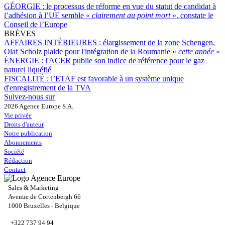
GÉORGIE :
le processus de réforme en vue du statut de candidat à
l’adhésion à l’UE semble «
clairement au point mort
», constate le
Conseil de l’Europe
BRÈVES
AFFAIRES INTÉRIEURES :
élargissement de la zone Schengen,
Olaf Scholz plaide pour l'intégration de la Roumanie «
cette année
»
ÉNERGIE :
l'ACER publie son indice de référence pour le gaz
naturel liquéfié
FISCALITÉ :
l’ETAF est favorable à un système unique
d'enregistrement de la TVA
Suivez-nous sur
2026 Agence Europe S.A.
Vie privée
Droits d'auteur
Notre publication
Abonnements
Société
Rédaction
Contact
Sales & Marketing
Avenue de Cortenbergh 66
1000 Bruxelles - Belgique
+322 737 94 94