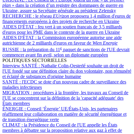
plan
» dans la création d’un registre des dommages de guerre en
Ukraine, assure sa Secrétaire générale au président Zelensky
RECHERCHE :
le réseau
EUrizon
proposera 1,4 million d'euros de
financements européens à des projets de recherche en Ukraine
AIDES D'ÉTAT :
feu vert à un soutien français de 3,5 milliards
d'euros pour les PME dans le contexte de la guerre en Ukraine
AIDES D'ÉTAT :
la Commission européenne autorise une aide
autrichienne de 2 milliards d'euros en faveur de
Wien Energie
e
RUSSIE :
la préparation du 11
paquet de sanctions de l'UE devrait
commencer avant fin avril, selon un diplomate européen
POLITIQUES SECTORIELLES
Interview SANTÉ :
Nathalie Colin-Oesterlé souhaite un droit de
l'UE fondé sur une définition claire du don volontaire, non rémunéré
et éclairé de substances d'origine humaine
SANTÉ :
l'ECDC se dote d'un nouveau cadre de surveillance des
maladies infectieuses
MIGRATION :
procédures à la frontière, les travaux au Conseil de
l'UE se concentrent sur la définition de la 'capacité adéquate' des
États membres
ÉNERGIE :
Conseil ‘Énergie’ UE/États-Unis, les partenaires
réaffirment leur collaboration en matière de sécurité énergétique et
de transition énergétique verte
CLIMAT :
la Présidence du Conseil de l'UE appelle les États
membres à débattre sur la proposition relative aux gaz à effet de