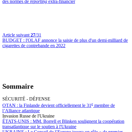
des normes de
reporting
extra-financier
Article suivant
27
/31
BUDGET :
l'OLAF annonce la saisie de plus d'un demi-milliard de
cigarettes de contrebande en 2022
Sommaire
SÉCURITÉ - DÉFENSE
e
OTAN :
la Finlande devient officiellement le 31
membre de
l’Alliance atlantique
Invasion Russe de l'Ukraine
ÉTATS-UNIS :
MM. Borrell et Blinken soulignent la coopération
transatlantique sur le soutien à l'Ukraine
UKRAINE :
Le Conseil de l’Europe jouera un rôle «
de premier