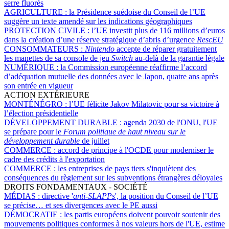
serre fluorés
AGRICULTURE :
la Présidence suédoise du Conseil de l’UE
suggère un texte amendé sur les indications géographiques
PROTECTION CIVILE :
l’UE investit plus de 116 millions d’euros
dans la création d’une réserve stratégique d’abris d’urgence
RescEU
CONSOMMATEURS :
Nintendo
accepte de réparer gratuitement
les manettes de sa console de jeu
Switch
au-delà de la garantie légale
NUMÉRIQUE :
la Commission européenne réaffirme l’accord
d’adéquation mutuelle des données avec le Japon, quatre ans après
son entrée en vigueur
ACTION EXTÉRIEURE
MONTÉNÉGRO :
l’UE félicite Jakov Milatovic pour sa victoire à
l’élection présidentielle
DÉVELOPPEMENT DURABLE :
agenda 2030 de l'ONU, l'UE
se prépare pour le
Forum politique de haut niveau sur le
développement durable
de juillet
COMMERCE :
accord de principe à l'OCDE pour moderniser le
cadre des crédits à l'exportation
COMMERCE :
les entreprises de pays tiers s'inquiètent des
conséquences du règlement sur les subventions étrangères déloyales
DROITS FONDAMENTAUX - SOCIÉTÉ
MÉDIAS :
directive '
anti-SLAPPs
', la position du Conseil de l’UE
se précise… et ses divergences avec le PE aussi
DÉMOCRATIE :
les partis européens doivent pouvoir soutenir des
mouvements politiques conformes à nos valeurs hors de l'UE, estime