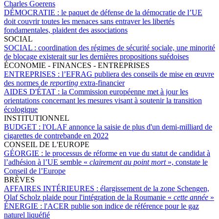
Charles Goerens
DÉMOCRATIE :
le paquet de défense de la démocratie de l’UE
doit couvrir toutes les menaces sans entraver les libertés
fondamentales, plaident des associations
SOCIAL
SOCIAL :
coordination des régimes de sécurité sociale, une minorité
de blocage existerait sur les dernières propositions suédoises
ÉCONOMIE - FINANCES - ENTREPRISES
ENTREPRISES :
l’EFRAG publiera des conseils de mise en œuvre
des normes de
reporting
extra-financier
AIDES D'ÉTAT :
la Commission européenne met à jour les
orientations concernant les mesures visant à soutenir la transition
écologique
INSTITUTIONNEL
BUDGET :
l'OLAF annonce la saisie de plus d'un demi-milliard de
cigarettes de contrebande en 2022
CONSEIL DE L'EUROPE
GÉORGIE :
le processus de réforme en vue du statut de candidat à
l’adhésion à l’UE semble «
clairement au point mort
», constate le
Conseil de l’Europe
BRÈVES
AFFAIRES INTÉRIEURES :
élargissement de la zone Schengen,
Olaf Scholz plaide pour l'intégration de la Roumanie «
cette année
»
ÉNERGIE :
l'ACER publie son indice de référence pour le gaz
naturel liquéfié