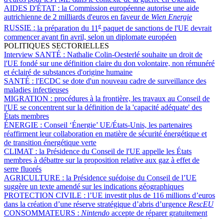
AIDES D'ÉTAT :
la Commission européenne autorise une aide
autrichienne de 2 milliards d'euros en faveur de
Wien Energie
e
RUSSIE :
la préparation du 11
paquet de sanctions de l'UE devrait
commencer avant fin avril, selon un diplomate européen
POLITIQUES SECTORIELLES
Interview SANTÉ :
Nathalie Colin-Oesterlé souhaite un droit de
l'UE fondé sur une définition claire du don volontaire, non rémunéré
et éclairé de substances d'origine humaine
SANTÉ :
l'ECDC se dote d'un nouveau cadre de surveillance des
maladies infectieuses
MIGRATION :
procédures à la frontière, les travaux au Conseil de
l'UE se concentrent sur la définition de la 'capacité adéquate' des
États membres
ÉNERGIE :
Conseil ‘Énergie’ UE/États-Unis, les partenaires
réaffirment leur collaboration en matière de sécurité énergétique et
de transition énergétique verte
CLIMAT :
la Présidence du Conseil de l'UE appelle les États
membres à débattre sur la proposition relative aux gaz à effet de
serre fluorés
AGRICULTURE :
la Présidence suédoise du Conseil de l’UE
suggère un texte amendé sur les indications géographiques
PROTECTION CIVILE :
l’UE investit plus de 116 millions d’euros
dans la création d’une réserve stratégique d’abris d’urgence
RescEU
CONSOMMATEURS :
Nintendo
accepte de réparer gratuitement