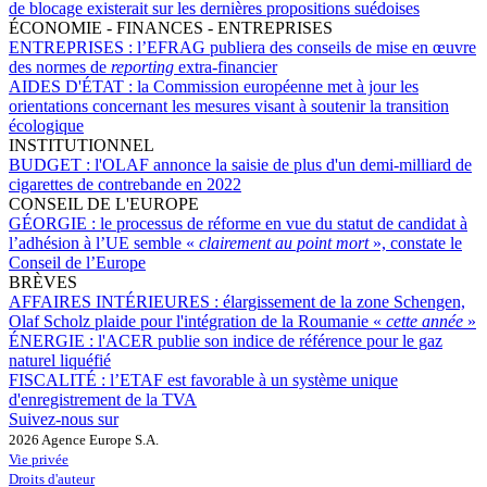
de blocage existerait sur les dernières propositions suédoises
ÉCONOMIE - FINANCES - ENTREPRISES
ENTREPRISES :
l’EFRAG publiera des conseils de mise en œuvre
des normes de
reporting
extra-financier
AIDES D'ÉTAT :
la Commission européenne met à jour les
orientations concernant les mesures visant à soutenir la transition
écologique
INSTITUTIONNEL
BUDGET :
l'OLAF annonce la saisie de plus d'un demi-milliard de
cigarettes de contrebande en 2022
CONSEIL DE L'EUROPE
GÉORGIE :
le processus de réforme en vue du statut de candidat à
l’adhésion à l’UE semble «
clairement au point mort
», constate le
Conseil de l’Europe
BRÈVES
AFFAIRES INTÉRIEURES :
élargissement de la zone Schengen,
Olaf Scholz plaide pour l'intégration de la Roumanie «
cette année
»
ÉNERGIE :
l'ACER publie son indice de référence pour le gaz
naturel liquéfié
FISCALITÉ :
l’ETAF est favorable à un système unique
d'enregistrement de la TVA
Suivez-nous sur
2026 Agence Europe S.A.
Vie privée
Droits d'auteur