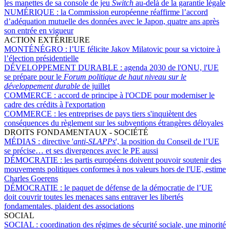
les manettes de sa console de jeu
Switch
au-delà de la garantie légale
NUMÉRIQUE :
la Commission européenne réaffirme l’accord
d’adéquation mutuelle des données avec le Japon, quatre ans après
son entrée en vigueur
ACTION EXTÉRIEURE
MONTÉNÉGRO :
l’UE félicite Jakov Milatovic pour sa victoire à
l’élection présidentielle
DÉVELOPPEMENT DURABLE :
agenda 2030 de l'ONU, l'UE
se prépare pour le
Forum politique de haut niveau sur le
développement durable
de juillet
COMMERCE :
accord de principe à l'OCDE pour moderniser le
cadre des crédits à l'exportation
COMMERCE :
les entreprises de pays tiers s'inquiètent des
conséquences du règlement sur les subventions étrangères déloyales
DROITS FONDAMENTAUX - SOCIÉTÉ
MÉDIAS :
directive '
anti-SLAPPs
', la position du Conseil de l’UE
se précise… et ses divergences avec le PE aussi
DÉMOCRATIE :
les partis européens doivent pouvoir soutenir des
mouvements politiques conformes à nos valeurs hors de l'UE, estime
Charles Goerens
DÉMOCRATIE :
le paquet de défense de la démocratie de l’UE
doit couvrir toutes les menaces sans entraver les libertés
fondamentales, plaident des associations
SOCIAL
SOCIAL :
coordination des régimes de sécurité sociale, une minorité