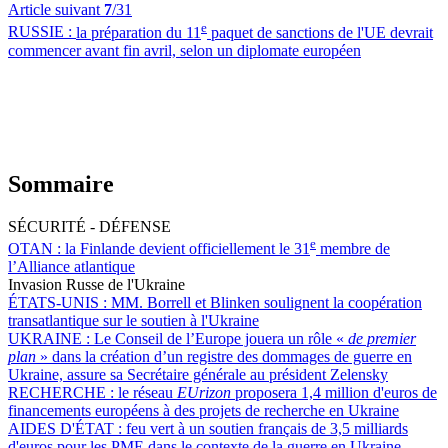
Article suivant
7
/31
e
RUSSIE :
la préparation du 11
paquet de sanctions de l'UE devrait
commencer avant fin avril, selon un diplomate européen
Sommaire
SÉCURITÉ - DÉFENSE
e
OTAN :
la Finlande devient officiellement le 31
membre de
l’Alliance atlantique
Invasion Russe de l'Ukraine
ÉTATS-UNIS :
MM. Borrell et Blinken soulignent la coopération
transatlantique sur le soutien à l'Ukraine
UKRAINE :
Le Conseil de l’Europe jouera un rôle «
de premier
plan
» dans la création d’un registre des dommages de guerre en
Ukraine, assure sa Secrétaire générale au président Zelensky
RECHERCHE :
le réseau
EUrizon
proposera 1,4 million d'euros de
financements européens à des projets de recherche en Ukraine
AIDES D'ÉTAT :
feu vert à un soutien français de 3,5 milliards
d'euros pour les PME dans le contexte de la guerre en Ukraine