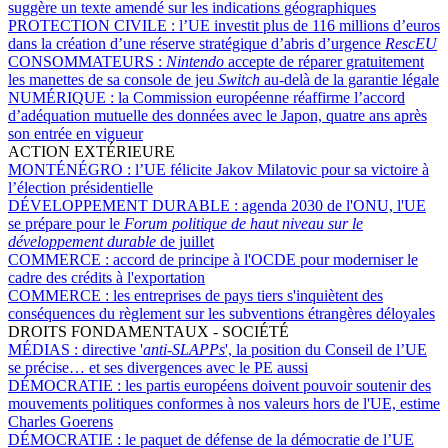
suggère un texte amendé sur les indications géographiques
PROTECTION CIVILE :
l’UE investit plus de 116 millions d’euros
dans la création d’une réserve stratégique d’abris d’urgence
RescEU
CONSOMMATEURS :
Nintendo
accepte de réparer gratuitement
les manettes de sa console de jeu
Switch
au-delà de la garantie légale
NUMÉRIQUE :
la Commission européenne réaffirme l’accord
d’adéquation mutuelle des données avec le Japon, quatre ans après
son entrée en vigueur
ACTION EXTÉRIEURE
MONTÉNÉGRO :
l’UE félicite Jakov Milatovic pour sa victoire à
l’élection présidentielle
DÉVELOPPEMENT DURABLE :
agenda 2030 de l'ONU, l'UE
se prépare pour le
Forum politique de haut niveau sur le
développement durable
de juillet
COMMERCE :
accord de principe à l'OCDE pour moderniser le
cadre des crédits à l'exportation
COMMERCE :
les entreprises de pays tiers s'inquiètent des
conséquences du règlement sur les subventions étrangères déloyales
DROITS FONDAMENTAUX - SOCIÉTÉ
MÉDIAS :
directive '
anti-SLAPPs
', la position du Conseil de l’UE
se précise… et ses divergences avec le PE aussi
DÉMOCRATIE :
les partis européens doivent pouvoir soutenir des
mouvements politiques conformes à nos valeurs hors de l'UE, estime
Charles Goerens
DÉMOCRATIE :
le paquet de défense de la démocratie de l’UE