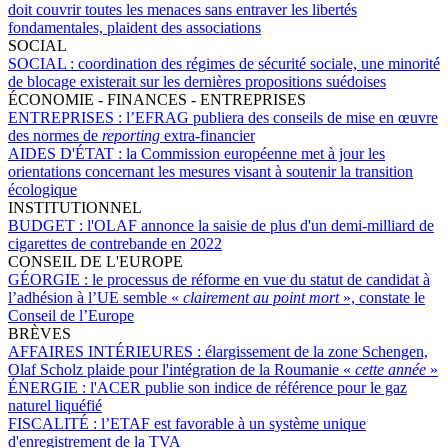
doit couvrir toutes les menaces sans entraver les libertés
fondamentales, plaident des associations
SOCIAL
SOCIAL :
coordination des régimes de sécurité sociale, une minorité
de blocage existerait sur les dernières propositions suédoises
ÉCONOMIE - FINANCES - ENTREPRISES
ENTREPRISES :
l’EFRAG publiera des conseils de mise en œuvre
des normes de
reporting
extra-financier
AIDES D'ÉTAT :
la Commission européenne met à jour les
orientations concernant les mesures visant à soutenir la transition
écologique
INSTITUTIONNEL
BUDGET :
l'OLAF annonce la saisie de plus d'un demi-milliard de
cigarettes de contrebande en 2022
CONSEIL DE L'EUROPE
GÉORGIE :
le processus de réforme en vue du statut de candidat à
l’adhésion à l’UE semble «
clairement au point mort
», constate le
Conseil de l’Europe
BRÈVES
AFFAIRES INTÉRIEURES :
élargissement de la zone Schengen,
Olaf Scholz plaide pour l'intégration de la Roumanie «
cette année
»
ÉNERGIE :
l'ACER publie son indice de référence pour le gaz
naturel liquéfié
FISCALITÉ :
l’ETAF est favorable à un système unique
d'enregistrement de la TVA