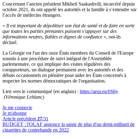
Concernant l’ancien président Mikheil Saakashvili, incarcéré depuis
octobre 2021, ils ont appelé les autorités et la famille à s’entendre sur
l’accès de médecins étrangers.
«
Il est important de dépolitiser son état de santé et de faire en sorte
que toutes les parties prenantes puissent s’appuyer sur des
informations neutres, fiables et dignes de confiance
», ont-ils
déclaré.
La Géorgie est l'un des onze États membres du Conseil de l'Europe
soumis à une procédure de suivi intégral de l'Assemblée
parlementaire, ce qui implique des visites régulières des
corapporteurs, un dialogue permanent avec les autorités et des
débats occasionnels en plénière pour aider les États concernés à
respecter les normes démocratiques de l'organisation.
Lien vers le communiqué (en anglais) :
https://aeur.eu/f/66y
(Véronique Leblanc)
Je me connecte
Je m'abonne
Article précédent
27
/31
BUDGET :
l'OLAF annonce la saisie de plus d'un demi-milliard de
cigarettes de contrebande en 2022