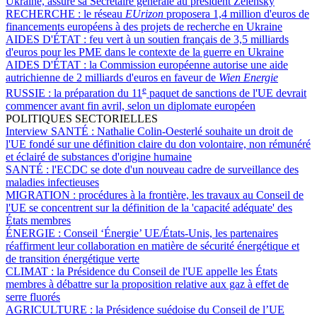
Ukraine, assure sa Secrétaire générale au président Zelensky
RECHERCHE :
le réseau
EUrizon
proposera 1,4 million d'euros de
financements européens à des projets de recherche en Ukraine
AIDES D'ÉTAT :
feu vert à un soutien français de 3,5 milliards
d'euros pour les PME dans le contexte de la guerre en Ukraine
AIDES D'ÉTAT :
la Commission européenne autorise une aide
autrichienne de 2 milliards d'euros en faveur de
Wien Energie
e
RUSSIE :
la préparation du 11
paquet de sanctions de l'UE devrait
commencer avant fin avril, selon un diplomate européen
POLITIQUES SECTORIELLES
Interview SANTÉ :
Nathalie Colin-Oesterlé souhaite un droit de
l'UE fondé sur une définition claire du don volontaire, non rémunéré
et éclairé de substances d'origine humaine
SANTÉ :
l'ECDC se dote d'un nouveau cadre de surveillance des
maladies infectieuses
MIGRATION :
procédures à la frontière, les travaux au Conseil de
l'UE se concentrent sur la définition de la 'capacité adéquate' des
États membres
ÉNERGIE :
Conseil ‘Énergie’ UE/États-Unis, les partenaires
réaffirment leur collaboration en matière de sécurité énergétique et
de transition énergétique verte
CLIMAT :
la Présidence du Conseil de l'UE appelle les États
membres à débattre sur la proposition relative aux gaz à effet de
serre fluorés
AGRICULTURE :
la Présidence suédoise du Conseil de l’UE