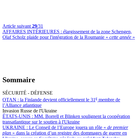
Article suivant
29
/31
AFFAIRES INTÉRIEURES :
élargissement de la zone Schengen,
Olaf Scholz plaide pour l'intégration de la Roumanie «
cette année
»
Sommaire
SÉCURITÉ - DÉFENSE
e
OTAN :
la Finlande devient officiellement le 31
membre de
l’Alliance atlantique
Invasion Russe de l'Ukraine
ÉTATS-UNIS :
MM. Borrell et Blinken soulignent la coopération
transatlantique sur le soutien à l'Ukraine
UKRAINE :
Le Conseil de l’Europe jouera un rôle «
de premier
plan
» dans la création d’un registre des dommages de guerre en