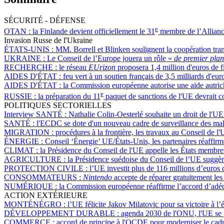
SÉCURITÉ - DÉFENSE
e
OTAN :
la Finlande devient officiellement le 31
membre de l’Allianc
Invasion Russe de l'Ukraine
ÉTATS-UNIS :
MM. Borrell et Blinken soulignent la coopération trans
UKRAINE :
Le Conseil de l’Europe jouera un rôle «
de premier pla
RECHERCHE :
le réseau
EUrizon
proposera 1,4 million d'euros de 
AIDES D'ÉTAT :
feu vert à un soutien français de 3,5 milliards d'e
AIDES D'ÉTAT :
la Commission européenne autorise une aide autrich
e
RUSSIE :
la préparation du 11
paquet de sanctions de l'UE devrait c
POLITIQUES SECTORIELLES
Interview SANTÉ :
Nathalie Colin-Oesterlé souhaite un droit de l'UE
SANTÉ :
l'ECDC se dote d'un nouveau cadre de surveillance des mal
MIGRATION :
procédures à la frontière, les travaux au Conseil de l
ÉNERGIE :
Conseil ‘Énergie’ UE/États-Unis, les partenaires réaffirme
CLIMAT :
la Présidence du Conseil de l'UE appelle les États membres à
AGRICULTURE :
la Présidence suédoise du Conseil de l’UE suggèr
PROTECTION CIVILE :
l’UE investit plus de 116 millions d’euros 
CONSOMMATEURS :
Nintendo
accepte de réparer gratuitement le
NUMÉRIQUE :
la Commission européenne réaffirme l’accord d’adéq
ACTION EXTÉRIEURE
MONTÉNÉGRO :
l’UE félicite Jakov Milatovic pour sa victoire à l’é
DÉVELOPPEMENT DURABLE :
agenda 2030 de l'ONU, l'UE se 
COMMERCE :
accord de principe à l'OCDE pour moderniser le cadre