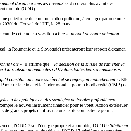
ppement durable à tous les niveaux
' et discutera plus avant des
ement durable (ODD).
une plateforme de communication politique, à en juger par une note
da 2030' du Conseil de l'UE, le 28 mars.
ntenu de cette note a vocation à être «
un outil de communication
tugal, la Roumanie et la Slovaquie) présenteront leur rapport d'examen
 bonne voie
». Il affirme que «
la décision de la Russie de ramener la
n péril la réalisation même des ODD dans toutes leurs dimensions
».
qu'il constitue un cadre cohérent et se renforçant mutuellement
». Elle
aris sur le climat et le Cadre mondial pour la biodiversité (CMB) de
grâce à des politiques et des stratégies nationales profondément
 exemple
le nouvel instrument financier pour le volet 'Action extérieure'
ns de grands projets d'infrastructures et de connectivité pour la
ssement, l'ODD 7 sur l'énergie propre et abordable, l'ODD 9 '
Mettre en
 villes et communautés durables et l'ODD 17 relatif aux partenariats