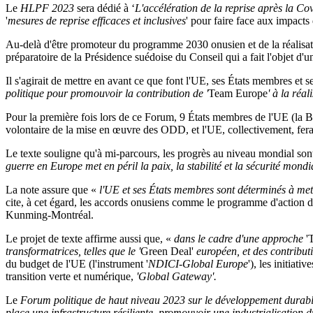
Le
HLPF 2023
sera dédié à ‘
L'accélération de la reprise après la C
'
mesures de reprise efficaces et inclusives
' pour faire face aux impact
Au-delà d'être promoteur du programme 2030 onusien et de la réalisa
préparatoire de la Présidence suédoise du Conseil qui a fait l'objet d
Il s'agirait de mettre en avant ce que font l'UE, ses États membres et ses
politique pour promouvoir la contribution de '
Team Europe
' à la réa
Pour la première fois lors de ce Forum, 9 États membres de l'UE (la Bel
volontaire de la mise en œuvre des ODD, et l'UE, collectivement, fera 
Le texte souligne qu'à mi-parcours, les progrès au niveau mondial sont
guerre en Europe met en péril la paix, la stabilité et la sécurité mo
La note assure que «
l'UE et ses États membres sont déterminés à mett
cite, à cet égard, les accords onusiens comme le programme d'action 
Kunming-Montréal.
Le projet de texte affirme aussi que, «
dans le cadre d'une approche
'
transformatrices,
telles que le '
Green Deal'
européen, et des contribut
du budget de l'UE (l'instrument '
NDICI-Global Europe
'), les initiativ
transition verte et numérique,
'Global Gateway'.
Le
Forum politique de haut niveau 2023 sur le développement durab
place une infrastructure résiliente, promouvoir une industrialisation d