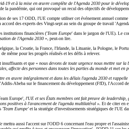
ovid-19 et à la mise en œuvre complète de l'Agenda 2030 pour le dévelo
s de la pandémie, qui ont provoqué un recul des objectifs de développ
tion de ses 17 ODD, l'UE compte utiliser cet événement annuel comme 
'un accord des experts des Vingt-sept au sein du groupe de travail 'Agen
 institutions financières ('
Team Europe
' dans le jargon de l'UE). Le co
lisation de l'Agenda 2030
», peut-on lire.
gique, la Croatie, la France, l'Irlande, la Lituanie, la Pologne, le Por
de même pour les progrès réalisés et les défis à relever.
 insuffisants et que «
nous devons de toute urgence nous mettre sur la
ndiales, affecte des personnes dans toutes les parties du monde et met e
re en œuvre intégralement et dans les délais l'agenda 2030 et rappelle 
d'Addis-Abeba sur le financement du développement (FfD), l'Accord de P
Team Europe'
, l'UE et ses États membres ont fait preuve de leadership, 
ions positives à l'avancement de l'agenda multilatéral
».
Et de citer en
es
'Team Europe'
et la stratégie d'investissements stratégiques de l'UE da
le
mettra aussi l'accent sur l'ODD 6 concernant l'eau propre et l'assaini
urable qui profite à tous et encourager l'innovation
' , l'ODD 11 sur les