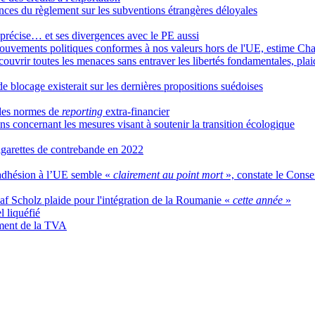
ences du règlement sur les subventions étrangères déloyales
e précise… et ses divergences avec le PE aussi
mouvements politiques conformes à nos valeurs hors de l'UE, estime Ch
ouvrir toutes les menaces sans entraver les libertés fondamentales, plai
e blocage existerait sur les dernières propositions suédoises
des normes de
reporting
extra-financier
s concernant les mesures visant à soutenir la transition écologique
igarettes de contrebande en 2022
’adhésion à l’UE semble «
clairement au point mort
», constate le Conse
af Scholz plaide pour l'intégration de la Roumanie «
cette année
»
l liquéfié
ement de la TVA