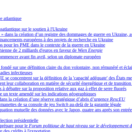
e atlantique
atlantique sur le soutien à l'Ukraine
n
» dans la création d’un registre des dommages de guerre en Ukraine, a
financements européens à des projets de recherche en Ukraine
uros pour les PME dans le contexte de la guerre en Ukraine
ienne de 2 milliards d'euros en faveur de
Wien Energie
ommencer avant fin avril, selon un diplomate européen
 fondé sur une définition claire du don volontaire, non rémunéré et écl
adies infectieuses
'UE se concentrent sur la définition de la 'capacité adéquate' des États 
nt leur collaboration en matière de sécurité énergétique et de transition
 débattre sur la proposition relative aux gaz à effet de serre fluorés
e un texte amendé sur les indications géographiques
dans la création d’une réserve stratégique d’abris d’urgence
RescEU
s manettes de sa console de jeu
Switch
au-delà de la garantie légale
uation mutuelle des données avec le Japon, quatre ans après son entrée
lection présidentielle
prépare pour le
Forum politique de haut niveau sur le développement 
 des crédits à l'exportation