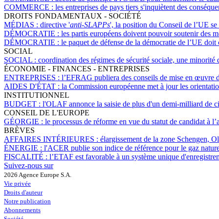
COMMERCE :
les entreprises de pays tiers s'inquiètent des conséqu
DROITS FONDAMENTAUX - SOCIÉTÉ
MÉDIAS :
directive '
anti-SLAPPs
', la position du Conseil de l’UE s
DÉMOCRATIE :
les partis européens doivent pouvoir soutenir des 
DÉMOCRATIE :
le paquet de défense de la démocratie de l’UE doit c
SOCIAL
SOCIAL :
coordination des régimes de sécurité sociale, une minorité d
ÉCONOMIE - FINANCES - ENTREPRISES
ENTREPRISES :
l’EFRAG publiera des conseils de mise en œuvre 
AIDES D'ÉTAT :
la Commission européenne met à jour les orientation
INSTITUTIONNEL
BUDGET :
l'OLAF annonce la saisie de plus d'un demi-milliard de c
CONSEIL DE L'EUROPE
GÉORGIE :
le processus de réforme en vue du statut de candidat à l
BRÈVES
AFFAIRES INTÉRIEURES :
élargissement de la zone Schengen, Ol
ÉNERGIE :
l'ACER publie son indice de référence pour le gaz nature
FISCALITÉ :
l’ETAF est favorable à un système unique d'enregistr
Suivez-nous sur
2026 Agence Europe S.A.
Vie privée
Droits d'auteur
Notre publication
Abonnements
Société