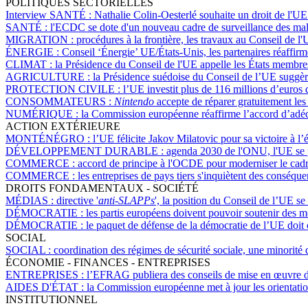
POLITIQUES SECTORIELLES
Interview SANTÉ :
Nathalie Colin-Oesterlé souhaite un droit de l'UE
SANTÉ :
l'ECDC se dote d'un nouveau cadre de surveillance des mal
MIGRATION :
procédures à la frontière, les travaux au Conseil de l
ÉNERGIE :
Conseil ‘Énergie’ UE/États-Unis, les partenaires réaffirme
CLIMAT :
la Présidence du Conseil de l'UE appelle les États membres à
AGRICULTURE :
la Présidence suédoise du Conseil de l’UE suggèr
PROTECTION CIVILE :
l’UE investit plus de 116 millions d’euros 
CONSOMMATEURS :
Nintendo
accepte de réparer gratuitement le
NUMÉRIQUE :
la Commission européenne réaffirme l’accord d’adéq
ACTION EXTÉRIEURE
MONTÉNÉGRO :
l’UE félicite Jakov Milatovic pour sa victoire à l’é
DÉVELOPPEMENT DURABLE :
agenda 2030 de l'ONU, l'UE se 
COMMERCE :
accord de principe à l'OCDE pour moderniser le cadre
COMMERCE :
les entreprises de pays tiers s'inquiètent des conséqu
DROITS FONDAMENTAUX - SOCIÉTÉ
MÉDIAS :
directive '
anti-SLAPPs
', la position du Conseil de l’UE s
DÉMOCRATIE :
les partis européens doivent pouvoir soutenir des 
DÉMOCRATIE :
le paquet de défense de la démocratie de l’UE doit c
SOCIAL
SOCIAL :
coordination des régimes de sécurité sociale, une minorité d
ÉCONOMIE - FINANCES - ENTREPRISES
ENTREPRISES :
l’EFRAG publiera des conseils de mise en œuvre 
AIDES D'ÉTAT :
la Commission européenne met à jour les orientation
INSTITUTIONNEL