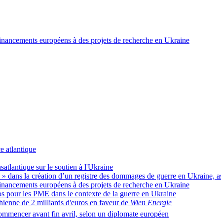
financements européens à des projets de recherche en Ukraine
e atlantique
atlantique sur le soutien à l'Ukraine
n
» dans la création d’un registre des dommages de guerre en Ukraine, a
financements européens à des projets de recherche en Ukraine
uros pour les PME dans le contexte de la guerre en Ukraine
ienne de 2 milliards d'euros en faveur de
Wien Energie
ommencer avant fin avril, selon un diplomate européen