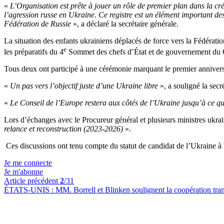
«
L’Organisation est prête à jouer un rôle de premier plan dans la cr
l’agression russe en Ukraine. Ce registre est un élément important de
Fédération de Russie
», a déclaré la secrétaire générale.
La situation des enfants ukrainiens déplacés de force vers la Fédérati
e
les préparatifs du 4
Sommet des chefs d’État et de gouvernement du Co
Tous deux ont participé à une cérémonie marquant le premier anniversai
«
Un pas vers l’objectif juste d’une Ukraine libre
», a souligné la secr
«
Le Conseil de l’Europe restera aux côtés de l’Ukraine jusqu’à ce que ce
Lors d’échanges avec le Procureur général et plusieurs ministres ukra
relance et reconstruction (2023-2026)
».
Ces discussions ont tenu compte du statut de candidat de l’Ukraine à
Je me connecte
Je m'abonne
Article précédent
2
/31
ÉTATS-UNIS :
MM. Borrell et Blinken soulignent la coopération trans