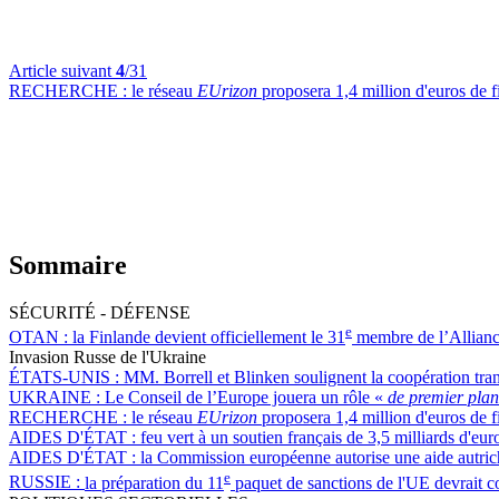
Article suivant
4
/31
RECHERCHE :
le réseau
EUrizon
proposera 1,4 million d'euros de 
Sommaire
SÉCURITÉ - DÉFENSE
e
OTAN :
la Finlande devient officiellement le 31
membre de l’Allianc
Invasion Russe de l'Ukraine
ÉTATS-UNIS :
MM. Borrell et Blinken soulignent la coopération trans
UKRAINE :
Le Conseil de l’Europe jouera un rôle «
de premier pla
RECHERCHE :
le réseau
EUrizon
proposera 1,4 million d'euros de 
AIDES D'ÉTAT :
feu vert à un soutien français de 3,5 milliards d'e
AIDES D'ÉTAT :
la Commission européenne autorise une aide autrich
e
RUSSIE :
la préparation du 11
paquet de sanctions de l'UE devrait c