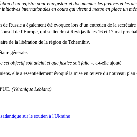
éation d’un registre pour enregistrer et documenter les preuves et les
s initiatives internationales en cours qui visent à mettre en place un 
on de Russie a également été évoquée lors d’un entretien de la secrétair
nseil de l’Europe, qui se tiendra à Reykjavik les 16 et 17 mai prochai
re de la libération de la région de Tchernihiv.
étaire générale.
t objectif soit atteint et que justice soit faite
», a-t-elle ajouté.
iniens, elle a essentiellement évoqué la mise en œuvre du nouveau plan 
 l’UE.
(Véronique Leblanc)
atlantique sur le soutien à l'Ukraine