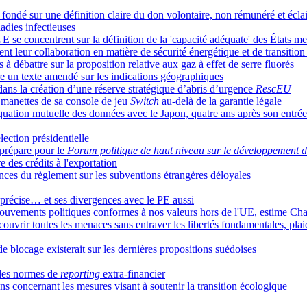
 fondé sur une définition claire du don volontaire, non rémunéré et écl
adies infectieuses
'UE se concentrent sur la définition de la 'capacité adéquate' des États 
nt leur collaboration en matière de sécurité énergétique et de transition
 débattre sur la proposition relative aux gaz à effet de serre fluorés
e un texte amendé sur les indications géographiques
dans la création d’une réserve stratégique d’abris d’urgence
RescEU
s manettes de sa console de jeu
Switch
au-delà de la garantie légale
uation mutuelle des données avec le Japon, quatre ans après son entrée
lection présidentielle
prépare pour le
Forum politique de haut niveau sur le développement 
 des crédits à l'exportation
ences du règlement sur les subventions étrangères déloyales
e précise… et ses divergences avec le PE aussi
mouvements politiques conformes à nos valeurs hors de l'UE, estime Ch
ouvrir toutes les menaces sans entraver les libertés fondamentales, plai
e blocage existerait sur les dernières propositions suédoises
des normes de
reporting
extra-financier
s concernant les mesures visant à soutenir la transition écologique