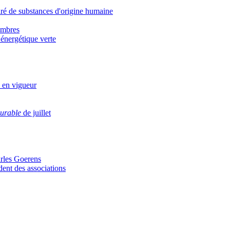
airé de substances d'origine humaine
membres
 énergétique verte
 en vigueur
durable
de juillet
arles Goerens
dent des associations