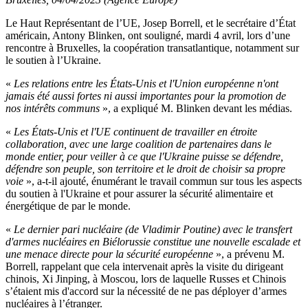
Le Haut Représentant de l’UE, Josep Borrell, et le secrétaire d’État
américain, Antony Blinken, ont souligné, mardi 4 avril, lors d’une
rencontre à Bruxelles, la coopération transatlantique, notamment sur
le soutien à l’Ukraine.
«
Les relations entre les États-Unis et l'Union européenne n'ont
jamais été aussi fortes ni aussi importantes pour la promotion de
nos intérêts communs
», a expliqué M. Blinken devant les médias.
«
Les États-Unis et l'UE continuent de travailler en étroite
collaboration, avec une large coalition de partenaires dans le
monde entier, pour veiller à ce que l'Ukraine puisse se défendre,
défendre son peuple, son territoire et le droit de choisir sa propre
voie
», a-t-il ajouté, énumérant le travail commun sur tous les aspects
du soutien à l'Ukraine et pour assurer la sécurité alimentaire et
énergétique de par le monde.
«
Le dernier pari nucléaire (de Vladimir Poutine) avec le transfert
d'armes nucléaires en Biélorussie constitue une nouvelle escalade et
une menace directe pour la sécurité européenne
», a prévenu M.
Borrell, rappelant que cela intervenait après la visite du dirigeant
chinois, Xi Jinping, à Moscou, lors de laquelle Russes et Chinois
s’étaient mis d'accord sur la nécessité de ne pas déployer d’armes
nucléaires à l’étranger.