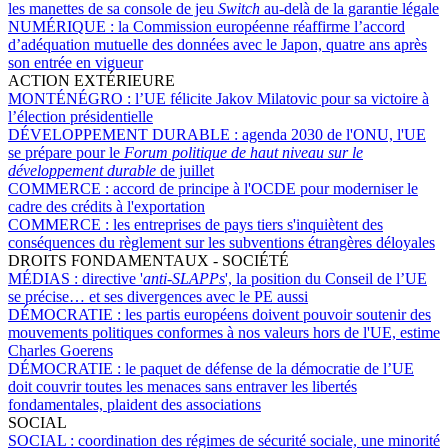
les manettes de sa console de jeu
Switch
au-delà de la garantie légale
NUMÉRIQUE :
la Commission européenne réaffirme l’accord
d’adéquation mutuelle des données avec le Japon, quatre ans après
son entrée en vigueur
ACTION EXTÉRIEURE
MONTÉNÉGRO :
l’UE félicite Jakov Milatovic pour sa victoire à
l’élection présidentielle
DÉVELOPPEMENT DURABLE :
agenda 2030 de l'ONU, l'UE
se prépare pour le
Forum politique de haut niveau sur le
développement durable
de juillet
COMMERCE :
accord de principe à l'OCDE pour moderniser le
cadre des crédits à l'exportation
COMMERCE :
les entreprises de pays tiers s'inquiètent des
conséquences du règlement sur les subventions étrangères déloyales
DROITS FONDAMENTAUX - SOCIÉTÉ
MÉDIAS :
directive '
anti-SLAPPs
', la position du Conseil de l’UE
se précise… et ses divergences avec le PE aussi
DÉMOCRATIE :
les partis européens doivent pouvoir soutenir des
mouvements politiques conformes à nos valeurs hors de l'UE, estime
Charles Goerens
DÉMOCRATIE :
le paquet de défense de la démocratie de l’UE
doit couvrir toutes les menaces sans entraver les libertés
fondamentales, plaident des associations
SOCIAL
SOCIAL :
coordination des régimes de sécurité sociale, une minorité