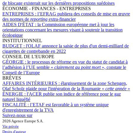
de blocage existerait sur les dernières propositions suédoises
ÉCONOMIE - FINANCES - ENTREPRISES
ENTREPRISES :
l’EFRAG publiera des conseils de mise en œuvre
des normes de
reporting
extra-financier
AIDES D'ÉTAT :
la Commission européenne met à jour les
orientations concernant les mesures visant à soutenir la transition
écologique
INSTITUTIONNEL
BUDGET :
l'OLAF annonce la saisie de plus d'un demi-milliard de
cigarettes de contrebande en 2022
CONSEIL DE L'EUROPE
GÉORGIE :
le processus de réforme en vue du statut de candidat à
l’adhésion à l’UE semble «
clairement au point mort
», constate le
Conseil de l’Europe
BRÈVES
AFFAIRES INTÉRIEURES :
élargissement de la zone Schengen,
Olaf Scholz plaide pour l'intégration de la Roumanie «
cette année
»
ÉNERGIE :
l'ACER publie son indice de référence pour le gaz
naturel liquéfié
FISCALITÉ :
l’ETAF est favorable à un système unique
d'enregistrement de la TVA
Suivez-nous sur
2026 Agence Europe S.A.
Vie privée
Droits d'auteur