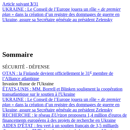
Article suivant
3
/31
UKRAINE :
Le Conseil de l’Europe jouera un rôle «
de premier
plan
» dans la création d’un registre des dommages de guerre en
Ukraine, assure sa Secrétaire générale au président Zelensky
Sommaire
SÉCURITÉ - DÉFENSE
e
OTAN :
la Finlande devient officiellement le 31
membre de
l’Alliance atlantique
Invasion Russe de l'Ukraine
ÉTATS-UNIS :
MM. Borrell et Blinken soulignent la coopération
transatlantique sur le soutien à l'Ukraine
UKRAINE :
Le Conseil de l’Europe jouera un rôle «
de premier
plan
» dans la création d’un registre des dommages de guerre en
Ukraine, assure sa Secrétaire générale au président Zelensky
RECHERCHE :
le réseau
EUrizon
proposera 1,4 million d'euros de
financements européens à des projets de recherche en Ukraine
AIDES D'ÉTAT :
feu vert à un soutien français de 3,5 milliards