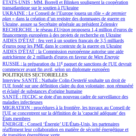
ÉTATS-UNIS :
MM. Borrell et Blinken soulignent la coopération
transatlantique sur le soutien à l'Ukraine
UKRAINE :
Le Conseil de l’Europe jouera un rôle «
de premier
plan
» dans la création d’un registre des dommages de guerre en
Ukraine, assure sa Secrétaire générale au président Zelensky
RECHERCHE :
le réseau
EUrizon
proposera 1,4 million d'euros de
financements européens à des projets de recherche en Ukraine
AIDES D'ÉTAT :
feu vert à un soutien français de 3,5 milliards
d'euros pour les PME dans le contexte de la guerre en Ukraine
AIDES D'ÉTAT :
la Commission européenne autorise une aide
autrichienne de 2 milliards d'euros en faveur de
Wien Energie
e
RUSSIE :
la préparation du 11
paquet de sanctions de l'UE devrait
commencer avant fin avril, selon un diplomate européen
POLITIQUES SECTORIELLES
Interview SANTÉ :
Nathalie Colin-Oesterlé souhaite un droit de
l'UE fondé sur une définition claire du don volontaire, non rémunéré
et éclairé de substances d'origine humaine
SANTÉ :
l'ECDC se dote d'un nouveau cadre de surveillance des
maladies infectieuses
MIGRATION :
procédures à la frontière, les travaux au Conseil de
l'UE se concentrent sur la définition de la 'capacité adéquate' des
États membres
ÉNERGIE :
Conseil ‘Énergie’ UE/États-Unis, les partenaires
réaffirment leur collaboration en matière de sécurité énergétique et
de transition énergétique verte