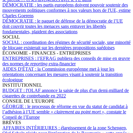
DÉMOCRATIE :
les partis européens doivent pouvoir soutenir des
mouvements politiques conformes à nos valeurs hors de l'UE, estime
Charles Goerens
DÉMOCRATIE :
le paquet de défense de la démocratie de l’UE
doit couvrir toutes les menaces sans entraver les libertés
fondamentales, plaident des associations
SOCIAL
SOCIAL :
coordination des régimes de sécurité sociale, une minorité
de blocage existerait sur les dernières propositions suédoises
ÉCONOMIE - FINANCES - ENTREPRISES
ENTREPRISES :
l’EFRAG publiera des conseils de mise en œuvre
des normes de
reporting
extra-financier
AIDES D'ÉTAT :
la Commission européenne met à jour les
orientations concernant les mesures visant à soutenir la transition
écologique
INSTITUTIONNEL
BUDGET :
l'OLAF annonce la saisie de plus d'un demi-milliard de
cigarettes de contrebande en 2022
CONSEIL DE L'EUROPE
GÉORGIE :
le processus de réforme en vue du statut de candidat à
l’adhésion à l’UE semble «
clairement au point mort
», constate le
Conseil de l’Europe
BRÈVES
AFFAIRES INTÉRIEURES :
élargissement de la zone Schengen,