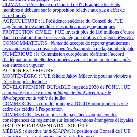
CLIMAT :
la Présidence du Conseil de l'UE appelle les États
membres à débattre sur la proposition relative aux gaz à effet de
serre fluorés
AGRICULTURE :
la Présidence suédoise du Conseil de l’UE
suggère un texte amendé sur les indications géographiques
PROTECTION CIVILE :
l’UE investit plus de 116 millions d’euros
dans la création d’une réserve stratégique d’abris d’urgence
RescEU
CONSOMMATEURS :
Nintendo
accepte de réparer gratuitement
les manettes de sa console de jeu
Switch
au-delà de la garantie légale
NUMÉRIQUE :
la Commission européenne réaffirme l’accord
d’adéquation mutuelle des données avec le Japon, quatre ans après
son entrée en vigueur
ACTION EXTÉRIEURE
MONTÉNÉGRO :
l’UE félicite Jakov Milatovic pour sa victoire à
l’élection présidentielle
DÉVELOPPEMENT DURABLE :
agenda 2030 de l'ONU, l'UE
se prépare pour le
Forum politique de haut niveau sur le
développement durable
de juillet
COMMERCE :
accord de principe à l'OCDE pour moderniser le
cadre des crédits à l'exportation
COMMERCE :
les entreprises de pays tiers s'inquiètent des
conséquences du règlement sur les subventions étrangères déloyales
DROITS FONDAMENTAUX - SOCIÉTÉ
MÉDIAS :
directive '
anti-SLAPPs
', la position du Conseil de l’UE
se précise… et ses divergences avec le PE aussi