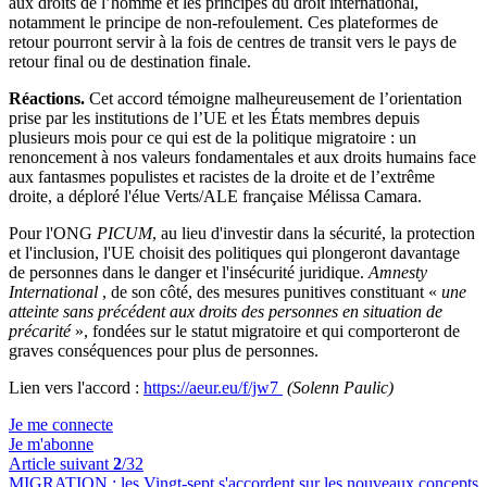
aux droits de l’homme et les principes du droit international,
notamment le principe de non-refoulement. Ces plateformes de
retour pourront servir à la fois de centres de transit vers le pays de
retour final ou de destination finale.
Réactions.
Cet accord témoigne malheureusement de l’orientation
prise par les institutions de l’UE et les États membres depuis
plusieurs mois pour ce qui est de la politique migratoire : un
renoncement à nos valeurs fondamentales et aux droits humains face
aux fantasmes populistes et racistes de la droite et de l’extrême
droite, a déploré l'élue Verts/ALE française Mélissa Camara.
Pour l'ONG
PICUM
, au lieu d'investir dans la sécurité, la protection
et l'inclusion, l'UE choisit des politiques qui plongeront davantage
de personnes dans le danger et l'insécurité juridique.
Amnesty
International
, de son côté, des mesures punitives constituant «
une
atteinte sans précédent aux droits des personnes en situation de
précarité
», fondées sur le statut migratoire et qui comporteront de
graves conséquences pour plus de personnes.
Lien vers l'accord :
https://aeur.eu/f/jw7
(Solenn Paulic)
Je me connecte
Je m'abonne
Article suivant
2
/32
MIGRATION :
les Vingt-sept s'accordent sur les nouveaux concepts