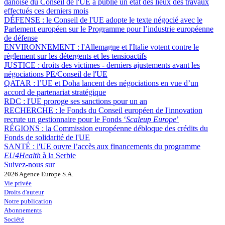
danoise du Conseil de l'UE a publié un état des lieux des travaux
effectués ces derniers mois
DÉFENSE :
le Conseil de l'UE adopte le texte négocié avec le
Parlement européen sur le Programme pour l’industrie européenne
de défense
ENVIRONNEMENT :
l'Allemagne et l'Italie votent contre le
règlement sur les détergents et les tensioactifs
JUSTICE :
droits des victimes - derniers ajustements avant les
négociations PE/Conseil de l'UE
QATAR :
l’UE et Doha lancent des négociations en vue d’un
accord de partenariat stratégique
RDC :
l'UE proroge ses sanctions pour un an
RECHERCHE :
le Fonds du Conseil européen de l'innovation
recrute un gestionnaire pour le Fonds ‘
Scaleup Europe
’
RÉGIONS :
la Commission européenne débloque des crédits du
Fonds de solidarité de l'UE
SANTÉ :
l'UE ouvre l’accès aux financements du programme
EU4Health
à la Serbie
Suivez-nous sur
2026 Agence Europe S.A.
Vie privée
Droits d'auteur
Notre publication
Abonnements
Société