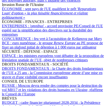
des nouvelles autorités, mais s’inquiète des violences
Invasion Russe de l'Ukraine
ÉCONOMIE :
sept pays de l'UE qualifient le prêt '
Reparations
Loan
' d'option «
la plus faisable financièrement et réaliste
politiquement
»
ÉCONOMIE - FINANCES - ENTREPRISES
ENTREPRISES :
'omnibus
' - accord provisoire PE/Conseil de l'UE
espéré sur la simplification des directives sur la durabilité des
entreprises
CONCURRENCE :
feu vert à l'acquisition de
Kellanova
par
Mars
BCE :
euro numérique - le groupe
Renew Europe
au PE propose de
fixer un plafond initial de détention à 1 000 euros par utilisateur
SÉCURITÉ - DÉFENSE - ESPACE
ESPACE :
les ministres européens vont débattre de la proposition de
législation spatiale de l’UE, objet de nombreuses critiques
DROITS FONDAMENTAUX - SOCIÉTÉ
DROITS FONDAMENTAUX :
la Charte des droits fondamentaux
de l’UE a 25 ans - la Commission européenne atteste d’une mise en
œuvre et d'une visibilité encore insuffisantes
CONSEIL DE L'EUROPE
RUSSIE :
Moscou devra rendre des comptes pour la destruction du
vol MH17 et les violations des droits humains en Ukraine, réaffirme
le Conseil de l’Europe
BRÈVES
BUDGET :
cadre financier pluriannuel 2028-2034 - la Présidence