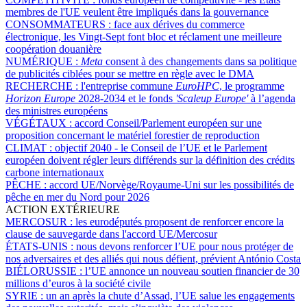
membres de l'UE veulent être impliqués dans la gouvernance
CONSOMMATEURS :
face aux dérives du commerce
électronique, les Vingt-Sept font bloc et réclament une meilleure
coopération douanière
NUMÉRIQUE :
Meta
consent à des changements dans sa politique
de publicités ciblées pour se mettre en règle avec le DMA
RECHERCHE :
l'entreprise commune
EuroHPC
, le programme
Horizon Europe
2028-2034 et le fonds
'Scaleup Europe'
à l’agenda
des ministres européens
VÉGÉTAUX :
accord Conseil/Parlement européen sur une
proposition concernant le matériel forestier de reproduction
CLIMAT :
objectif 2040 - le Conseil de l’UE et le Parlement
européen doivent régler leurs différends sur la définition des crédits
carbone internationaux
PÊCHE :
accord UE/Norvège/Royaume-Uni sur les possibilités de
pêche en mer du Nord pour 2026
ACTION EXTÉRIEURE
MERCOSUR :
les eurodéputés proposent de renforcer encore la
clause de sauvegarde dans l'accord UE/Mercosur
ÉTATS-UNIS :
nous devons renforcer l’UE pour nous protéger de
nos adversaires et des alliés qui nous défient, prévient António Costa
BIÉLORUSSIE :
l’UE annonce un nouveau soutien financier de 30
millions d’euros à la société civile
SYRIE :
un an après la chute d’Assad, l’UE salue les engagements