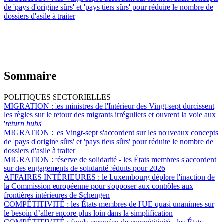
de 'pays d'origine sûrs' et 'pays tiers sûrs' pour réduire le nombre de
dossiers d'asile à traiter
Sommaire
POLITIQUES SECTORIELLES
MIGRATION :
les ministres de l'Intérieur des Vingt-sept durcissent
les règles sur le retour des migrants irréguliers et ouvrent la voie aux
'
return hubs
'
MIGRATION :
les Vingt-sept s'accordent sur les nouveaux concepts
de 'pays d'origine sûrs' et 'pays tiers sûrs' pour réduire le nombre de
dossiers d'asile à traiter
MIGRATION :
réserve de solidarité - les États membres s'accordent
sur des engagements de solidarité réduits pour 2026
AFFAIRES INTÉRIEURES :
le Luxembourg déplore l'inaction de
la Commission européenne pour s'opposer aux contrôles aux
frontières intérieures de Schengen
COMPÉTITIVITÉ :
les États membres de l'UE quasi unanimes sur
le besoin d’aller encore plus loin dans la simplification
COMPÉTITIVITÉ :
fonds européen de compétitivité - les États