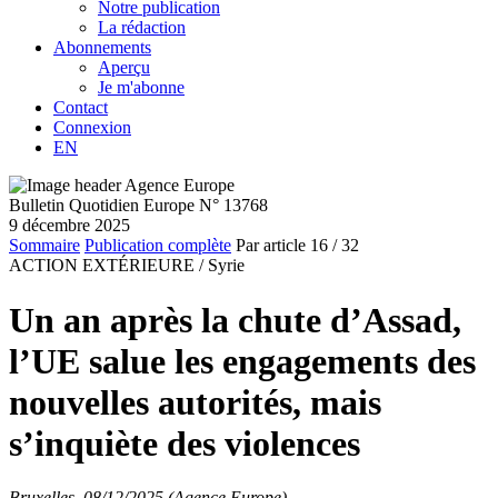
Notre publication
La rédaction
Abonnements
Aperçu
Je m'abonne
Contact
Connexion
EN
Bulletin Quotidien Europe N° 13768
9 décembre 2025
Sommaire
Publication complète
Par article
16
/ 32
ACTION EXTÉRIEURE /
Syrie
Un an après la chute d’Assad,
l’UE salue les engagements des
nouvelles autorités, mais
s’inquiète des violences
Bruxelles, 08/12/2025 (Agence Europe)