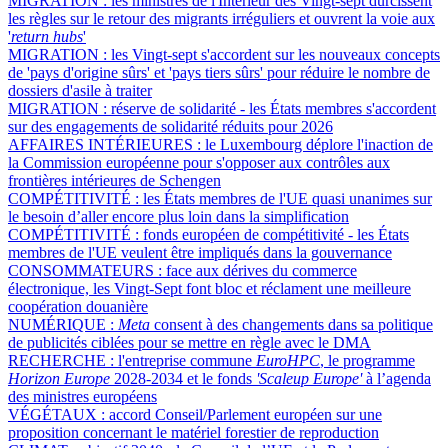
MIGRATION :
les ministres de l'Intérieur des Vingt-sept durcissent
les règles sur le retour des migrants irréguliers et ouvrent la voie aux
'
return hubs
'
MIGRATION :
les Vingt-sept s'accordent sur les nouveaux concepts
de 'pays d'origine sûrs' et 'pays tiers sûrs' pour réduire le nombre de
dossiers d'asile à traiter
MIGRATION :
réserve de solidarité - les États membres s'accordent
sur des engagements de solidarité réduits pour 2026
AFFAIRES INTÉRIEURES :
le Luxembourg déplore l'inaction de
la Commission européenne pour s'opposer aux contrôles aux
frontières intérieures de Schengen
COMPÉTITIVITÉ :
les États membres de l'UE quasi unanimes sur
le besoin d’aller encore plus loin dans la simplification
COMPÉTITIVITÉ :
fonds européen de compétitivité - les États
membres de l'UE veulent être impliqués dans la gouvernance
CONSOMMATEURS :
face aux dérives du commerce
électronique, les Vingt-Sept font bloc et réclament une meilleure
coopération douanière
NUMÉRIQUE :
Meta
consent à des changements dans sa politique
de publicités ciblées pour se mettre en règle avec le DMA
RECHERCHE :
l'entreprise commune
EuroHPC
, le programme
Horizon Europe
2028-2034 et le fonds
'Scaleup Europe'
à l’agenda
des ministres européens
VÉGÉTAUX :
accord Conseil/Parlement européen sur une
proposition concernant le matériel forestier de reproduction