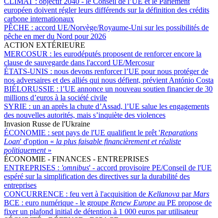
CLIMAT :
objectif 2040 - le Conseil de l’UE et le Parlement
européen doivent régler leurs différends sur la définition des crédits
carbone internationaux
PÊCHE :
accord UE/Norvège/Royaume-Uni sur les possibilités de
pêche en mer du Nord pour 2026
ACTION EXTÉRIEURE
MERCOSUR :
les eurodéputés proposent de renforcer encore la
clause de sauvegarde dans l'accord UE/Mercosur
ÉTATS-UNIS :
nous devons renforcer l’UE pour nous protéger de
nos adversaires et des alliés qui nous défient, prévient António Costa
BIÉLORUSSIE :
l’UE annonce un nouveau soutien financier de 30
millions d’euros à la société civile
SYRIE :
un an après la chute d’Assad, l’UE salue les engagements
des nouvelles autorités, mais s’inquiète des violences
Invasion Russe de l'Ukraine
ÉCONOMIE :
sept pays de l'UE qualifient le prêt '
Reparations
Loan
' d'option «
la plus faisable financièrement et réaliste
politiquement
»
ÉCONOMIE - FINANCES - ENTREPRISES
ENTREPRISES :
'omnibus
' - accord provisoire PE/Conseil de l'UE
espéré sur la simplification des directives sur la durabilité des
entreprises
CONCURRENCE :
feu vert à l'acquisition de
Kellanova
par
Mars
BCE :
euro numérique - le groupe
Renew Europe
au PE propose de
fixer un plafond initial de détention à 1 000 euros par utilisateur