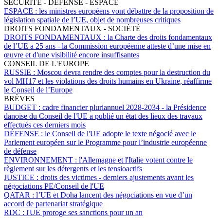
SÉCURITÉ - DÉFENSE - ESPACE
ESPACE :
les ministres européens vont débattre de la proposition de
législation spatiale de l’UE, objet de nombreuses critiques
DROITS FONDAMENTAUX - SOCIÉTÉ
DROITS FONDAMENTAUX :
la Charte des droits fondamentaux
de l’UE a 25 ans - la Commission européenne atteste d’une mise en
œuvre et d'une visibilité encore insuffisantes
CONSEIL DE L'EUROPE
RUSSIE :
Moscou devra rendre des comptes pour la destruction du
vol MH17 et les violations des droits humains en Ukraine, réaffirme
le Conseil de l’Europe
BRÈVES
BUDGET :
cadre financier pluriannuel 2028-2034 - la Présidence
danoise du Conseil de l'UE a publié un état des lieux des travaux
effectués ces derniers mois
DÉFENSE :
le Conseil de l'UE adopte le texte négocié avec le
Parlement européen sur le Programme pour l’industrie européenne
de défense
ENVIRONNEMENT :
l'Allemagne et l'Italie votent contre le
règlement sur les détergents et les tensioactifs
JUSTICE :
droits des victimes - derniers ajustements avant les
négociations PE/Conseil de l'UE
QATAR :
l’UE et Doha lancent des négociations en vue d’un
accord de partenariat stratégique
RDC :
l'UE proroge ses sanctions pour un an