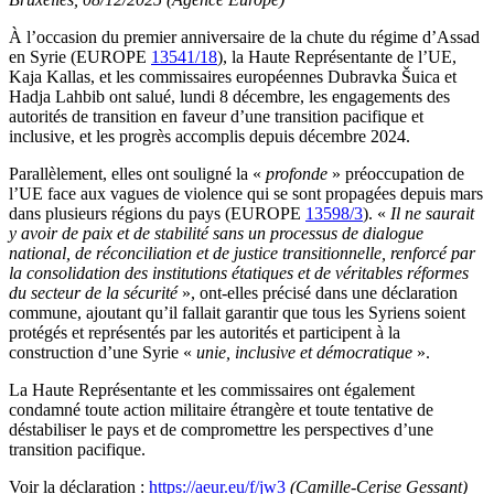
À l’occasion du premier anniversaire de la chute du régime d’Assad
en Syrie (EUROPE
13541/18
), la Haute Représentante de l’UE,
Kaja Kallas, et les commissaires européennes Dubravka Šuica et
Hadja Lahbib ont salué, lundi 8 décembre, les engagements des
autorités de transition en faveur d’une transition pacifique et
inclusive, et les progrès accomplis depuis décembre 2024.
Parallèlement, elles ont souligné la «
profonde
» préoccupation de
l’UE face aux vagues de violence qui se sont propagées depuis mars
dans plusieurs régions du pays (EUROPE
13598/3
). «
Il ne saurait
y avoir de paix et de stabilité sans un processus de dialogue
national, de réconciliation et de justice transitionnelle, renforcé par
la consolidation des institutions étatiques et de véritables réformes
du secteur de la sécurité
», ont-elles précisé dans une déclaration
commune, ajoutant qu’il fallait garantir que tous les Syriens soient
protégés et représentés par les autorités et participent à la
construction d’une Syrie «
unie, inclusive et démocratique
».
La Haute Représentante et les commissaires ont également
condamné toute action militaire étrangère et toute tentative de
déstabiliser le pays et de compromettre les perspectives d’une
transition pacifique.
Voir la déclaration :
https://aeur.eu/f/jw3
(Camille-Cerise Gessant)