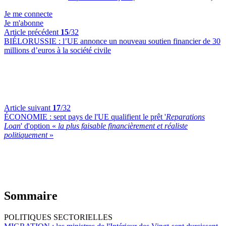
Je me connecte
Je m'abonne
Article précédent
15
/32
BIÉLORUSSIE :
l’UE annonce un nouveau soutien financier de 30
millions d’euros à la société civile
Article suivant
17
/32
ÉCONOMIE :
sept pays de l'UE qualifient le prêt '
Reparations
Loan
' d'option «
la plus faisable financièrement et réaliste
politiquement
»
Sommaire
POLITIQUES SECTORIELLES