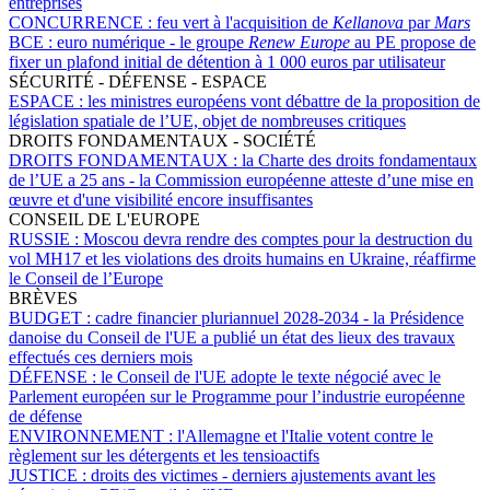
entreprises
CONCURRENCE :
feu vert à l'acquisition de
Kellanova
par
Mars
BCE :
euro numérique - le groupe
Renew Europe
au PE propose de
fixer un plafond initial de détention à 1 000 euros par utilisateur
SÉCURITÉ - DÉFENSE - ESPACE
ESPACE :
les ministres européens vont débattre de la proposition de
législation spatiale de l’UE, objet de nombreuses critiques
DROITS FONDAMENTAUX - SOCIÉTÉ
DROITS FONDAMENTAUX :
la Charte des droits fondamentaux
de l’UE a 25 ans - la Commission européenne atteste d’une mise en
œuvre et d'une visibilité encore insuffisantes
CONSEIL DE L'EUROPE
RUSSIE :
Moscou devra rendre des comptes pour la destruction du
vol MH17 et les violations des droits humains en Ukraine, réaffirme
le Conseil de l’Europe
BRÈVES
BUDGET :
cadre financier pluriannuel 2028-2034 - la Présidence
danoise du Conseil de l'UE a publié un état des lieux des travaux
effectués ces derniers mois
DÉFENSE :
le Conseil de l'UE adopte le texte négocié avec le
Parlement européen sur le Programme pour l’industrie européenne
de défense
ENVIRONNEMENT :
l'Allemagne et l'Italie votent contre le
règlement sur les détergents et les tensioactifs
JUSTICE :
droits des victimes - derniers ajustements avant les