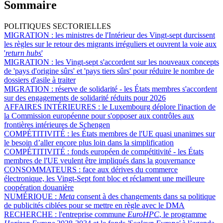
Sommaire
POLITIQUES SECTORIELLES
MIGRATION :
les ministres de l'Intérieur des Vingt-sept durcissent
les règles sur le retour des migrants irréguliers et ouvrent la voie aux
'
return hubs
'
MIGRATION :
les Vingt-sept s'accordent sur les nouveaux concepts
de 'pays d'origine sûrs' et 'pays tiers sûrs' pour réduire le nombre de
dossiers d'asile à traiter
MIGRATION :
réserve de solidarité - les États membres s'accordent
sur des engagements de solidarité réduits pour 2026
AFFAIRES INTÉRIEURES :
le Luxembourg déplore l'inaction de
la Commission européenne pour s'opposer aux contrôles aux
frontières intérieures de Schengen
COMPÉTITIVITÉ :
les États membres de l'UE quasi unanimes sur
le besoin d’aller encore plus loin dans la simplification
COMPÉTITIVITÉ :
fonds européen de compétitivité - les États
membres de l'UE veulent être impliqués dans la gouvernance
CONSOMMATEURS :
face aux dérives du commerce
électronique, les Vingt-Sept font bloc et réclament une meilleure
coopération douanière
NUMÉRIQUE :
Meta
consent à des changements dans sa politique
de publicités ciblées pour se mettre en règle avec le DMA
RECHERCHE :
l'entreprise commune
EuroHPC
, le programme