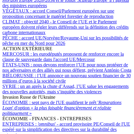
Horizon Europe
2028-2034 et le fonds
'Scaleup Europe'
à l’agenda
des ministres européens
VÉGÉTAUX :
accord Conseil/Parlement européen sur une
proposition concernant le matériel forestier de reproduction
CLIMAT :
objectif 2040 - le Conseil de l’UE et le Parlement
européen doivent régler leurs différends sur la définition des crédits
carbone internationaux
PÊCHE :
accord UE/Norvège/Royaume-Uni sur les possibilités de
pêche en mer du Nord pour 2026
ACTION EXTÉRIEURE
MERCOSUR :
les eurodéputés proposent de renforcer encore la
clause de sauvegarde dans l'accord UE/Mercosur
ÉTATS-UNIS :
nous devons renforcer l’UE pour nous protéger de
nos adversaires et des alliés qui nous défient, prévient António Costa
BIÉLORUSSIE :
l’UE annonce un nouveau soutien financier de 30
millions d’euros à la société civile
SYRIE :
un an après la chute d’Assad, l’UE salue les engagements
des nouvelles autorités, mais s’inquiète des violences
Invasion Russe de l'Ukraine
ÉCONOMIE :
sept pays de l'UE qualifient le prêt '
Reparations
Loan
' d'option «
la plus faisable financièrement et réaliste
politiquement
»
ÉCONOMIE - FINANCES - ENTREPRISES
ENTREPRISES :
'omnibus
' - accord provisoire PE/Conseil de l'UE
espéré sur la simplification des directives sur la durabilité des