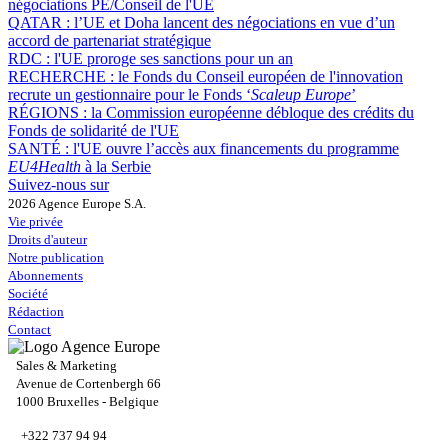
négociations PE/Conseil de l'UE
QATAR :
l’UE et Doha lancent des négociations en vue d’un
accord de partenariat stratégique
RDC :
l'UE proroge ses sanctions pour un an
RECHERCHE :
le Fonds du Conseil européen de l'innovation
recrute un gestionnaire pour le Fonds ‘
Scaleup Europe
’
RÉGIONS :
la Commission européenne débloque des crédits du
Fonds de solidarité de l'UE
SANTÉ :
l'UE ouvre l’accès aux financements du programme
EU4Health
à la Serbie
Suivez-nous sur
2026 Agence Europe S.A.
Vie privée
Droits d'auteur
Notre publication
Abonnements
Société
Rédaction
Contact
Sales & Marketing
Avenue de Cortenbergh 66
1000 Bruxelles - Belgique
+322 737 94 94