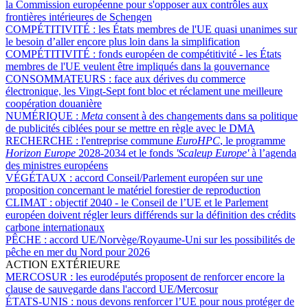
la Commission européenne pour s'opposer aux contrôles aux
frontières intérieures de Schengen
COMPÉTITIVITÉ :
les États membres de l'UE quasi unanimes sur
le besoin d’aller encore plus loin dans la simplification
COMPÉTITIVITÉ :
fonds européen de compétitivité - les États
membres de l'UE veulent être impliqués dans la gouvernance
CONSOMMATEURS :
face aux dérives du commerce
électronique, les Vingt-Sept font bloc et réclament une meilleure
coopération douanière
NUMÉRIQUE :
Meta
consent à des changements dans sa politique
de publicités ciblées pour se mettre en règle avec le DMA
RECHERCHE :
l'entreprise commune
EuroHPC
, le programme
Horizon Europe
2028-2034 et le fonds
'Scaleup Europe'
à l’agenda
des ministres européens
VÉGÉTAUX :
accord Conseil/Parlement européen sur une
proposition concernant le matériel forestier de reproduction
CLIMAT :
objectif 2040 - le Conseil de l’UE et le Parlement
européen doivent régler leurs différends sur la définition des crédits
carbone internationaux
PÊCHE :
accord UE/Norvège/Royaume-Uni sur les possibilités de
pêche en mer du Nord pour 2026
ACTION EXTÉRIEURE
MERCOSUR :
les eurodéputés proposent de renforcer encore la
clause de sauvegarde dans l'accord UE/Mercosur
ÉTATS-UNIS :
nous devons renforcer l’UE pour nous protéger de