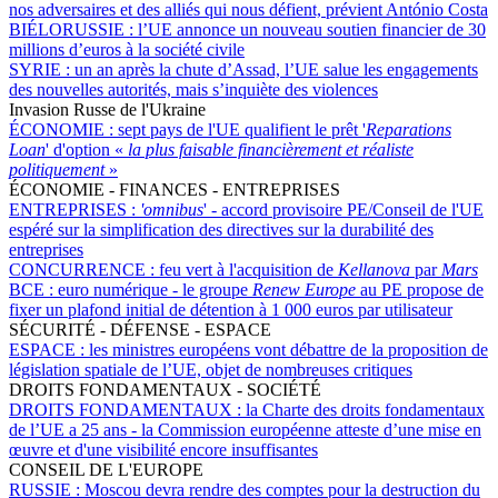
nos adversaires et des alliés qui nous défient, prévient António Costa
BIÉLORUSSIE :
l’UE annonce un nouveau soutien financier de 30
millions d’euros à la société civile
SYRIE :
un an après la chute d’Assad, l’UE salue les engagements
des nouvelles autorités, mais s’inquiète des violences
Invasion Russe de l'Ukraine
ÉCONOMIE :
sept pays de l'UE qualifient le prêt '
Reparations
Loan
' d'option «
la plus faisable financièrement et réaliste
politiquement
»
ÉCONOMIE - FINANCES - ENTREPRISES
ENTREPRISES :
'omnibus
' - accord provisoire PE/Conseil de l'UE
espéré sur la simplification des directives sur la durabilité des
entreprises
CONCURRENCE :
feu vert à l'acquisition de
Kellanova
par
Mars
BCE :
euro numérique - le groupe
Renew Europe
au PE propose de
fixer un plafond initial de détention à 1 000 euros par utilisateur
SÉCURITÉ - DÉFENSE - ESPACE
ESPACE :
les ministres européens vont débattre de la proposition de
législation spatiale de l’UE, objet de nombreuses critiques
DROITS FONDAMENTAUX - SOCIÉTÉ
DROITS FONDAMENTAUX :
la Charte des droits fondamentaux
de l’UE a 25 ans - la Commission européenne atteste d’une mise en
œuvre et d'une visibilité encore insuffisantes
CONSEIL DE L'EUROPE
RUSSIE :
Moscou devra rendre des comptes pour la destruction du