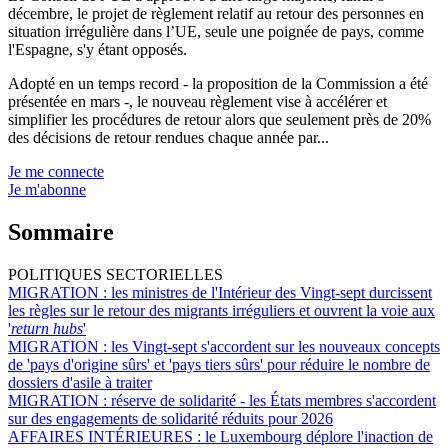
décembre, le projet de règlement relatif au retour des personnes en
situation irrégulière dans l’UE, seule une poignée de pays, comme
l'Espagne, s'y étant opposés.
Adopté en un temps record - la proposition de la Commission a été
présentée en mars -, le nouveau règlement vise à accélérer et
simplifier les procédures de retour alors que seulement près de 20%
des décisions de retour rendues chaque année par...
Je me connecte
Je m'abonne
Sommaire
POLITIQUES SECTORIELLES
MIGRATION :
les ministres de l'Intérieur des Vingt-sept durcissent
les règles sur le retour des migrants irréguliers et ouvrent la voie aux
'
return hubs
'
MIGRATION :
les Vingt-sept s'accordent sur les nouveaux concepts
de 'pays d'origine sûrs' et 'pays tiers sûrs' pour réduire le nombre de
dossiers d'asile à traiter
MIGRATION :
réserve de solidarité - les États membres s'accordent
sur des engagements de solidarité réduits pour 2026
AFFAIRES INTÉRIEURES :
le Luxembourg déplore l'inaction de