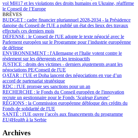
vol MH17 et les violations des droits humains en Ukraine, réaffirme
le Conseil de l’Europe
BRÈVES
BUDGET :
cadre financier pluriannuel 2028-2034 - la Présidence
danoise du Conseil de l'UE a publié un état des lieux des travaux
effectués ces derniers mois
DÉFENSE :
le Conseil de l'UE adopte le texte négocié avec le
Parlement européen sur le Programme pour l’industrie européenne
de défense
ENVIRONNEMENT :
l'Allemagne et l'Italie votent contre le
règlement sur les détergents et les tensioactifs
JUSTICE :
droits des victimes - derniers ajustements avant les
négociations PE/Conseil de l'UE
QATAR :
l’UE et Doha lancent des négociations en vue d’un
accord de partenariat stratégique
RDC :
l'UE proroge ses sanctions pour un an
RECHERCHE :
le Fonds du Conseil européen de l'innovation
recrute un gestionnaire pour le Fonds ‘
Scaleup Europe
’
RÉGIONS :
la Commission européenne débloque des crédits du
Fonds de solidarité de l'UE
SANTÉ :
l'UE ouvre l’accès aux financements du programme
EU4Health
à la Serbie
Archives