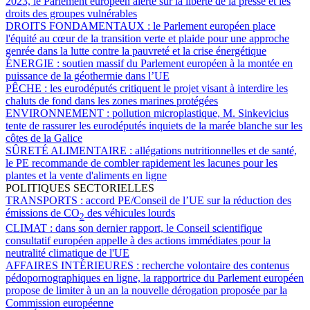
2023, le Parlement européen alerte sur la liberté de la presse et les
droits des groupes vulnérables
DROITS FONDAMENTAUX :
le Parlement européen place
l'équité au cœur de la transition verte et plaide pour une approche
genrée dans la lutte contre la pauvreté et la crise énergétique
ÉNERGIE :
soutien massif du Parlement européen à la montée en
puissance de la géothermie dans l’UE
PÊCHE :
les eurodéputés critiquent le projet visant à interdire les
chaluts de fond dans les zones marines protégées
ENVIRONNEMENT :
pollution microplastique, M. Sinkevicius
tente de rassurer les eurodéputés inquiets de la marée blanche sur les
côtes de la Galice
SÛRETÉ ALIMENTAIRE :
allégations nutritionnelles et de santé,
le PE recommande de combler rapidement les lacunes pour les
plantes et la vente d'aliments en ligne
POLITIQUES SECTORIELLES
TRANSPORTS :
accord PE/Conseil de l’UE sur la réduction des
émissions de CO
des véhicules lourds
2
CLIMAT :
dans son dernier rapport, le Conseil scientifique
consultatif européen appelle à des actions immédiates pour la
neutralité climatique de l'UE
AFFAIRES INTÉRIEURES :
recherche volontaire des contenus
pédopornographiques en ligne, la rapportrice du Parlement européen
propose de limiter à un an la nouvelle dérogation proposée par la
Commission européenne