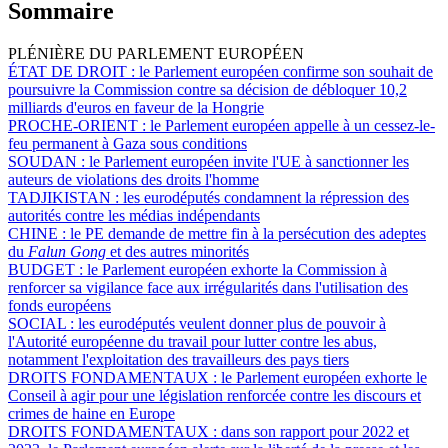
Sommaire
PLÉNIÈRE DU PARLEMENT EUROPÉEN
ÉTAT DE DROIT :
le Parlement européen confirme son souhait de
poursuivre la Commission contre sa décision de débloquer 10,2
milliards d'euros en faveur de la Hongrie
PROCHE-ORIENT :
le Parlement européen appelle à un cessez-le-
feu permanent à Gaza sous conditions
SOUDAN :
le Parlement européen invite l'UE à sanctionner les
auteurs de violations des droits l'homme
TADJIKISTAN :
les eurodéputés condamnent la répression des
autorités contre les médias indépendants
CHINE :
le PE demande de mettre fin à la persécution des adeptes
du
Falun Gong
et des autres minorités
BUDGET :
le Parlement européen exhorte la Commission à
renforcer sa vigilance face aux irrégularités dans l'utilisation des
fonds européens
SOCIAL :
les eurodéputés veulent donner plus de pouvoir à
l'Autorité européenne du travail pour lutter contre les abus,
notamment l'exploitation des travailleurs des pays tiers
DROITS FONDAMENTAUX :
le Parlement européen exhorte le
Conseil à agir pour une législation renforcée contre les discours et
crimes de haine en Europe
DROITS FONDAMENTAUX :
dans son rapport pour 2022 et