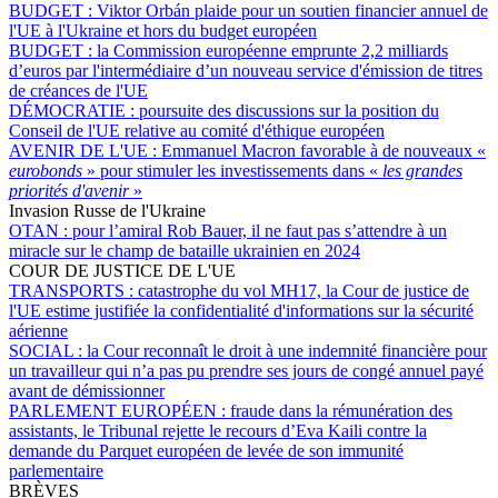
BUDGET :
Viktor Orbán plaide pour un soutien financier annuel de
l'UE à l'Ukraine et hors du budget européen
BUDGET :
la Commission européenne emprunte 2,2 milliards
d’euros par l'intermédiaire d’un nouveau service d'émission de titres
de créances de l'UE
DÉMOCRATIE :
poursuite des discussions sur la position du
Conseil de l'UE relative au comité d'éthique européen
AVENIR DE L'UE :
Emmanuel Macron favorable à de nouveaux «
eurobonds
» pour stimuler les investissements dans «
les grandes
priorités d'avenir
»
Invasion Russe de l'Ukraine
OTAN :
pour l’amiral Rob Bauer, il ne faut pas s’attendre à un
miracle sur le champ de bataille ukrainien en 2024
COUR DE JUSTICE DE L'UE
TRANSPORTS :
catastrophe du vol MH17, la Cour de justice de
l'UE estime justifiée la confidentialité d'informations sur la sécurité
aérienne
SOCIAL :
la Cour reconnaît le droit à une indemnité financière pour
un travailleur qui n’a pas pu prendre ses jours de congé annuel payé
avant de démissionner
PARLEMENT EUROPÉEN :
fraude dans la rémunération des
assistants, le Tribunal rejette le recours d’Eva Kaili contre la
demande du Parquet européen de levée de son immunité
parlementaire
BRÈVES