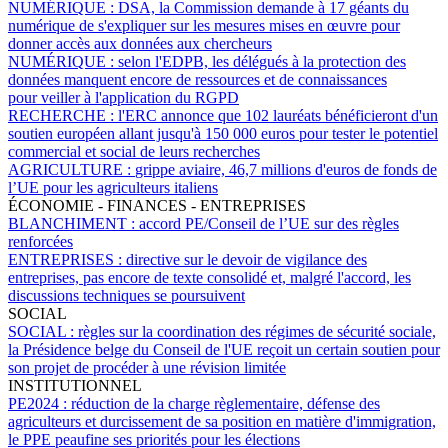
NUMÉRIQUE :
DSA, la Commission demande à 17 géants du
numérique de s'expliquer sur les mesures mises en œuvre pour
donner accès aux données aux chercheurs
NUMÉRIQUE :
selon l'EDPB, les délégués à la protection des
données manquent encore de ressources et de connaissances
pour veiller à l'application du RGPD
RECHERCHE :
l'ERC annonce que 102 lauréats bénéficieront d'un
soutien européen allant jusqu'à 150 000 euros pour tester le potentiel
commercial et social de leurs recherches
AGRICULTURE :
grippe aviaire, 46,7 millions d'euros de fonds de
l’UE pour les agriculteurs italiens
ÉCONOMIE - FINANCES - ENTREPRISES
BLANCHIMENT :
accord PE/Conseil de l’UE sur des règles
renforcées
ENTREPRISES :
directive sur le devoir de vigilance des
entreprises, pas encore de texte consolidé et, malgré l'accord, les
discussions techniques se poursuivent
SOCIAL
SOCIAL :
règles sur la coordination des régimes de sécurité sociale,
la Présidence belge du Conseil de l'UE reçoit un certain soutien pour
son projet de procéder à une révision limitée
INSTITUTIONNEL
PE2024 :
réduction de la charge règlementaire, défense des
agriculteurs et durcissement de sa position en matière d'immigration,
le PPE peaufine ses priorités pour les élections