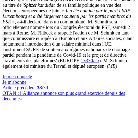
au titre de '
Spitzenkandidat
' de sa famille politique en vue des
élections européennes de juin. «
Il a été nominé par le parti LSAP
Luxembourg et a été largement soutenu par les partis membres du
PSE
», a-t-il déclaré, dans un communiqué. M. Schmit sera
officiellement nommé lors du Congrès électoral du PSE, samedi 2
mars à Rome. M. Filibeck a rappelé l'action de M. Schmit en tant
que commissaire européen à l'Emploi et aux Affaires sociales, citant
notamment l'introduction d'un salaire minimal dans l'UE,
l'instrument SURE de soutien aux régimes nationaux de chômage
partiel pendant la pandémie de Covid-19 et le projet de directive
'travailleurs des plateformes' (EUROPE
13330/25
). M. Schmit a
également été ministre du Travail et député européen.
(MB)
Je me connecte
Je m'abonne
Article précédent
38
/39
OTAN :
l’Alliance annonce son plus grand exercice depuis des
décennies