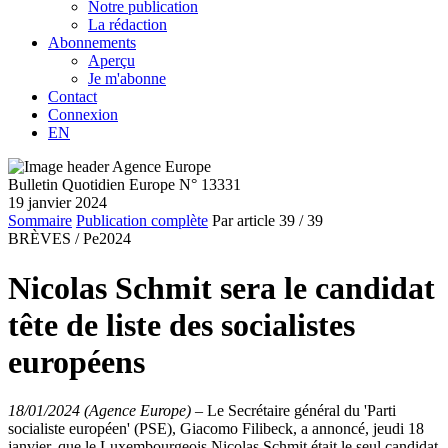
Notre publication
La rédaction
Abonnements
Aperçu
Je m'abonne
Contact
Connexion
EN
Bulletin Quotidien Europe N° 13331
19 janvier 2024
Sommaire
Publication complète
Par article
39
/ 39
BRÈVES /
Pe2024
Nicolas Schmit sera le candidat
tête de liste des socialistes
européens
18/01/2024 (Agence Europe)
–
Le Secrétaire général du 'Parti
socialiste européen' (PSE), Giacomo Filibeck, a annoncé, jeudi 18
janvier, que le Luxembourgeois Nicolas Schmit était le seul candidat