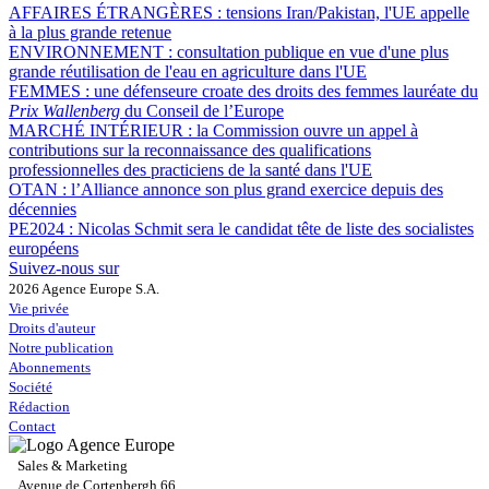
AFFAIRES ÉTRANGÈRES :
tensions Iran/Pakistan, l'UE appelle
à la plus grande retenue
ENVIRONNEMENT :
consultation publique en vue d'une plus
grande réutilisation de l'eau en agriculture dans l'UE
FEMMES :
une défenseure croate des droits des femmes lauréate du
Prix Wallenberg
du Conseil de l’Europe
MARCHÉ INTÉRIEUR :
la Commission ouvre un appel à
contributions sur la reconnaissance des qualifications
professionnelles des practiciens de la santé dans l'UE
OTAN :
l’Alliance annonce son plus grand exercice depuis des
décennies
PE2024 :
Nicolas Schmit sera le candidat tête de liste des socialistes
européens
Suivez-nous sur
2026 Agence Europe S.A.
Vie privée
Droits d'auteur
Notre publication
Abonnements
Société
Rédaction
Contact
Sales & Marketing
Avenue de Cortenbergh 66