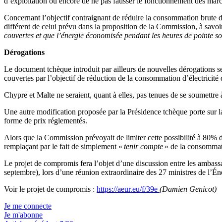
d’exploitation ou encore de ne pas fausser le fonctionnement des march
Concernant l’objectif contraignant de réduire la consommation brute d
différent de celui prévu dans la proposition de la Commission, à sav
couvertes et que l’énergie économisée pendant les heures de pointe so
Dérogations
Le document tchèque introduit par ailleurs de nouvelles dérogations sel
couvertes par l’objectif de réduction de la consommation d’électricité
Chypre et Malte ne seraient, quant à elles, pas tenues de se soumettre
Une autre modification proposée par la Présidence tchèque porte sur l
forme de prix réglementés.
Alors que la Commission prévoyait de limiter cette possibilité à 80% 
remplaçant par le fait de simplement «
tenir compte
» de la consommati
Le projet de compromis fera l’objet d’une discussion entre les ambas
septembre), lors d’une réunion extraordinaire des 27 ministres de l’Én
Voir le projet de compromis :
https://aeur.eu/f/39e
(Damien Genicot)
Je me connecte
Je m'abonne