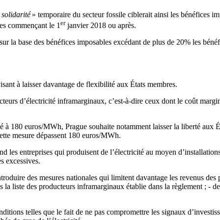
 solidarité
» temporaire du secteur fossile ciblerait ainsi les bénéfices 
er
les commençant le 1
janvier 2018 ou après.
sur la base des bénéfices imposables excédant de plus de 20% les bénéf
sant à laisser davantage de flexibilité aux États membres.
eurs d’électricité inframarginaux, c’est-à-dire ceux dont le coût margin
é à 180 euros/MWh, Prague souhaite notamment laisser la liberté aux Ét
r cette mesure dépassent 180 euros/MWh.
fond les entreprises qui produisent de l’électricité au moyen d’installat
es excessives.
introduire des mesures nationales qui limitent davantage les revenus des
ns la liste des producteurs inframarginaux établie dans la règlement ; - 
itions telles que le fait de ne pas compromettre les signaux d’investiss