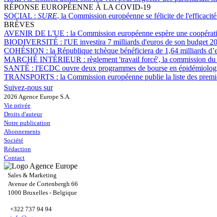
RÉPONSE EUROPÉENNE À LA COVID-19
SOCIAL :
SURE
, la Commission européenne se félicite de l'efficaci
BRÈVES
AVENIR DE L'UE :
la Commission européenne espère une coopérat
BIODIVERSITÉ :
l'UE investira 7 milliards d'euros de son budget 
COHÉSION :
la République tchèque bénéficiera de 1,64 milliards d’e
MARCHÉ INTÉRIEUR :
règlement 'travail forcé', la commission du
SANTÉ :
l'ECDC ouvre deux programmes de bourse en épidémiologie
TRANSPORTS :
la Commission européenne publie la liste des premi
Suivez-nous sur
2026 Agence Europe S.A.
Vie privée
Droits d'auteur
Notre publication
Abonnements
Société
Rédaction
Contact
Sales & Marketing
Avenue de Cortenbergh 66
1000 Bruxelles - Belgique
+322 737 94 94