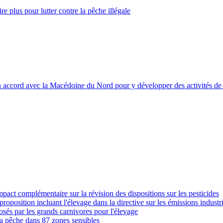
e plus pour lutter contre la pêche illégale
accord avec la Macédoine du Nord pour y développer des activités de
pact complémentaire sur la révision des dispositions sur les pesticides
proposition incluant l'élevage dans la directive sur les émissions industri
osés par les grands carnivores pour l'élevage
a pêche dans 87 zones sensibles