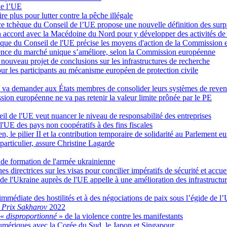
de l’UE
e plus pour lutter contre la pêche illégale
ce tchèque du Conseil de l’UE propose une nouvelle définition des surpr
accord avec la Macédoine du Nord pour y développer des activités de
tchèque du Conseil de l'UE précise les moyens d'action de la Commission
parence du marché unique s’améliore, selon la Commission européenne
nouveau projet de conclusions sur les infrastructures de recherche
our les participants au mécanisme européen de protection civile
on va demander aux États membres de consolider leurs systèmes de rev
sion européenne ne va pas retenir la valeur limite prônée par le PE
il de l'UE veut nuancer le niveau de responsabilité des entreprises
de l'UE des pays non coopératifs à des fins fiscales
n, le pilier II et la contribution temporaire de solidarité au Parlement e
particulier, assure Christine Lagarde
de formation de l'armée ukrainienne
nes directrices sur les visas pour concilier impératifs de sécurité et acc
de l'Ukraine auprès de l'UE appelle à une amélioration des infrastructur
 immédiate des hostilités et à des négociations de paix sous l’égide de l
e
Prix Sakharov
2022
 «
disproportionné
» de la violence contre les manifestants
numériques avec la Corée du Sud, le Japon et Singapour