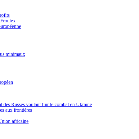
ofits
 Frontex
 européenne
enus minimaux
uropéen
ueil des Russes voulant fuir le combat en Ukraine
es aux frontières
’Union africaine