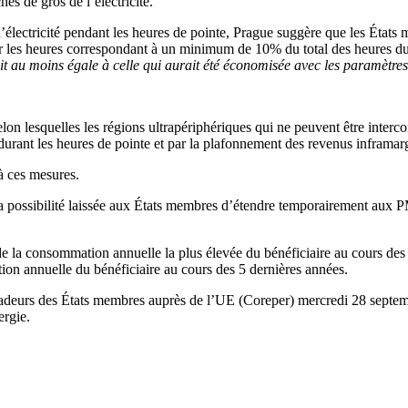
és de gros de l’électricité.
’électricité pendant les heures de pointe, Prague suggère que les États
oir les heures correspondant à un minimum de 10% du total des heures d
it au moins égale à celle qui aurait été économisée avec les paramètres
on lesquelles les régions ultrapériphériques qui ne peuvent être interco
 durant les heures de pointe et par la plafonnement des revenus inframar
 à ces mesures.
a possibilité laissée aux États membres d’étendre temporairement aux PM
de la consommation annuelle la plus élevée du bénéficiaire au cours des 
on annuelle du bénéficiaire au cours des 5 dernières années.
sadeurs des États membres auprès de l’UE (Coreper) mercredi 28 septem
ergie.