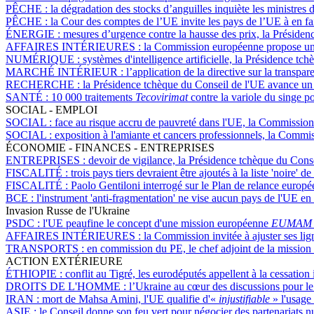
PÊCHE :
la dégradation des stocks d’anguilles inquiète les ministres 
PÊCHE :
la Cour des comptes de l’UE invite les pays de l’UE à en fair
ÉNERGIE :
mesures d’urgence contre la hausse des prix, la Présiden
AFFAIRES INTÉRIEURES :
la Commission européenne propose un 
NUMÉRIQUE :
systèmes d'intelligence artificielle, la Présidence 
MARCHÉ INTÉRIEUR :
l’application de la directive sur la trans
RECHERCHE :
la Présidence tchèque du Conseil de l'UE avance un 
SANTÉ :
10 000 traitements
Tecovirimat
contre la variole du singe p
SOCIAL - EMPLOI
SOCIAL :
face au risque accru de pauvreté dans l'UE, la Commissi
SOCIAL :
exposition à l'amiante et cancers professionnels, la Commis
ÉCONOMIE - FINANCES - ENTREPRISES
ENTREPRISES :
devoir de vigilance, la Présidence tchèque du Conse
FISCALITÉ :
trois pays tiers devraient être ajoutés à la liste 'noire' 
FISCALITÉ :
Paolo Gentiloni interrogé sur le Plan de relance europée
BCE :
l'instrument 'anti-fragmentation' ne vise aucun pays de l'UE en 
Invasion Russe de l'Ukraine
PSDC :
l'UE peaufine le concept d'une mission européenne
EUMAM
AFFAIRES INTÉRIEURES :
la Commission invitée à ajuster ses lig
TRANSPORTS :
en commission du PE, le chef adjoint de la mission 
ACTION EXTÉRIEURE
ÉTHIOPIE :
conflit au Tigré, les eurodéputés appellent à la cessation
DROITS DE L'HOMME :
l’Ukraine au cœur des discussions pour l
IRAN :
mort de Mahsa Amini, l'UE qualifie d'«
injustifiable
» l'usage
ASIE :
le Conseil donne son feu vert pour négocier des partenariats 