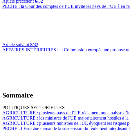
Article précédent
6
/32
PÊCHE :
la Cour des comptes de l’UE invite les pays de l’UE à en fair
Article suivant
8
/32
AFFAIRES INTÉRIEURES :
la Commission européenne propose un 
Sommaire
POLITIQUES SECTORIELLES
AGRICULTURE :
plusieurs pays de l’UE réclament une analyse d’im
AGRICULTURE :
les ministres de l'UE majoritairement hostiles à la 
AGRICULTURE :
plusieurs ministres de l'UE évoquent les risques p
PÊCHE :
l’Espagne demande la suspension du règlement interdisant l