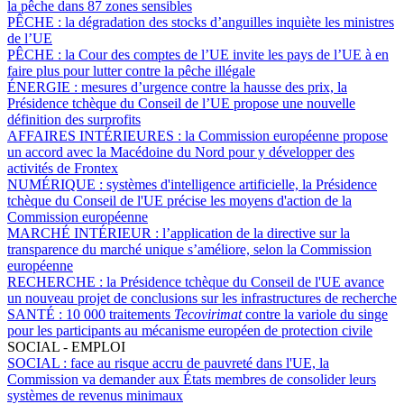
la pêche dans 87 zones sensibles
PÊCHE :
la dégradation des stocks d’anguilles inquiète les ministres
de l’UE
PÊCHE :
la Cour des comptes de l’UE invite les pays de l’UE à en
faire plus pour lutter contre la pêche illégale
ÉNERGIE :
mesures d’urgence contre la hausse des prix, la
Présidence tchèque du Conseil de l’UE propose une nouvelle
définition des surprofits
AFFAIRES INTÉRIEURES :
la Commission européenne propose
un accord avec la Macédoine du Nord pour y développer des
activités de Frontex
NUMÉRIQUE :
systèmes d'intelligence artificielle, la Présidence
tchèque du Conseil de l'UE précise les moyens d'action de la
Commission européenne
MARCHÉ INTÉRIEUR :
l’application de la directive sur la
transparence du marché unique s’améliore, selon la Commission
européenne
RECHERCHE :
la Présidence tchèque du Conseil de l'UE avance
un nouveau projet de conclusions sur les infrastructures de recherche
SANTÉ :
10 000 traitements
Tecovirimat
contre la variole du singe
pour les participants au mécanisme européen de protection civile
SOCIAL - EMPLOI
SOCIAL :
face au risque accru de pauvreté dans l'UE, la
Commission va demander aux États membres de consolider leurs
systèmes de revenus minimaux