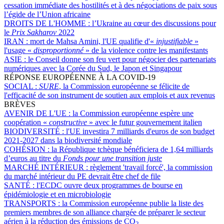
cessation immédiate des hostilités et à des négociations de paix sous
l’égide de l’Union africaine
DROITS DE L'HOMME :
l’Ukraine au cœur des discussions pour
le
Prix Sakharov
2022
IRAN :
mort de Mahsa Amini, l'UE qualifie d'«
injustifiable
»
l'usage «
disproportionné
» de la violence contre les manifestants
ASIE :
le Conseil donne son feu vert pour négocier des partenariats
numériques avec la Corée du Sud, le Japon et Singapour
RÉPONSE EUROPÉENNE À LA COVID-19
SOCIAL :
SURE
, la Commission européenne se félicite de
l'efficacité de son instrument de soutien aux emplois et aux revenus
BRÈVES
AVENIR DE L'UE :
la Commission européenne espère une
coopération «
constructive
» avec le futur gouvernement italien
BIODIVERSITÉ :
l'UE investira 7 milliards d'euros de son budget
2021-2027 dans la biodiversité mondiale
COHÉSION :
la République tchèque bénéficiera de 1,64 milliards
d’euros au titre du
Fonds pour une transition juste
MARCHÉ INTÉRIEUR :
règlement 'travail forcé', la commission
du marché intérieur du PE devrait être chef de file
SANTÉ :
l'ECDC ouvre deux programmes de bourse en
épidémiologie et en microbiologie
TRANSPORTS :
la Commission européenne publie la liste des
premiers membres de son alliance chargée de préparer le secteur
aérien à la réduction des émissions de CO
2