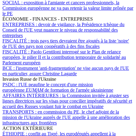
SOCIAL :
exposition à l'amiante et cancers professionnels, la
Commission européenne ne va pas retenir la valeur limite prônée par
le PE
ÉCONOMIE - FINANCES - ENTREPRISES
ENTREPRISES :
devoir de vigilance, la Présidence tchèque du
Conseil de l'UE veut nuancer le niveau de responsabilité des
entreprises
FISCALITÉ :
trois pays tiers devraient être ajoutés à la liste 'noire'
de l'UE des pays non coopératifs à des fins fiscales
FISCALITÉ :
Paolo Gentiloni interrogé sur le Plan de relance
européen, le pilier II et la contribution temporaire de solidarité au
Parlement européen
BCE :
l'instrument 'anti-fragmentation' ne vise aucun pays de l'UE
en particulier, assure Christine Lagarde
Invasion Russe de l'Ukraine
PSDC :
l'UE peaufine le concept d'une mission
européenne
EUMAM
de formation de l'armée ukrainienne
AFFAIRES INTÉRIEURES :
la Commission invitée à ajuster ses
lignes directrices sur les visas pour concilier impératifs de sécurité et
accueil des Russes voulant fuir le combat en Ukraine
TRANSPORTS :
en commission du PE, le chef adjoint de la
mission de l'Ukraine auprès de l'UE appelle à une amélioration des
infrastructures aux frontières
ACTION EXTÉRIEURE
ÉTHIOPIE :
conflit au Tigré, les eurodéputés appellent à la