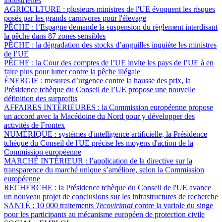
industrielles
AGRICULTURE :
plusieurs ministres de l'UE évoquent les risques
posés par les grands carnivores pour l'élevage
PÊCHE :
l’Espagne demande la suspension du règlement interdisant
la pêche dans 87 zones sensibles
PÊCHE :
la dégradation des stocks d’anguilles inquiète les ministres
de l’UE
PÊCHE :
la Cour des comptes de l’UE invite les pays de l’UE à en
faire plus pour lutter contre la pêche illégale
ÉNERGIE :
mesures d’urgence contre la hausse des prix, la
Présidence tchèque du Conseil de l’UE propose une nouvelle
définition des surprofits
AFFAIRES INTÉRIEURES :
la Commission européenne propose
un accord avec la Macédoine du Nord pour y développer des
activités de Frontex
NUMÉRIQUE :
systèmes d'intelligence artificielle, la Présidence
tchèque du Conseil de l'UE précise les moyens d'action de la
Commission européenne
MARCHÉ INTÉRIEUR :
l’application de la directive sur la
transparence du marché unique s’améliore, selon la Commission
européenne
RECHERCHE :
la Présidence tchèque du Conseil de l'UE avance
un nouveau projet de conclusions sur les infrastructures de recherche
SANTÉ :
10 000 traitements
Tecovirimat
contre la variole du singe
pour les participants au mécanisme européen de protection civile