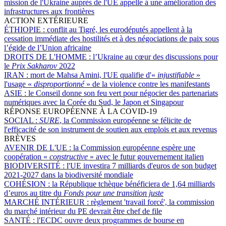
mission de l'Ukraine auprès de l'UE appelle à une amélioration des
infrastructures aux frontières
ACTION EXTÉRIEURE
ÉTHIOPIE :
conflit au Tigré, les eurodéputés appellent à la
cessation immédiate des hostilités et à des négociations de paix sous
l’égide de l’Union africaine
DROITS DE L'HOMME :
l’Ukraine au cœur des discussions pour
le
Prix Sakharov
2022
IRAN :
mort de Mahsa Amini, l'UE qualifie d'«
injustifiable
»
l'usage «
disproportionné
» de la violence contre les manifestants
ASIE :
le Conseil donne son feu vert pour négocier des partenariats
numériques avec la Corée du Sud, le Japon et Singapour
RÉPONSE EUROPÉENNE À LA COVID-19
SOCIAL :
SURE
, la Commission européenne se félicite de
l'efficacité de son instrument de soutien aux emplois et aux revenus
BRÈVES
AVENIR DE L'UE :
la Commission européenne espère une
coopération «
constructive
» avec le futur gouvernement italien
BIODIVERSITÉ :
l'UE investira 7 milliards d'euros de son budget
2021-2027 dans la biodiversité mondiale
COHÉSION :
la République tchèque bénéficiera de 1,64 milliards
d’euros au titre du
Fonds pour une transition juste
MARCHÉ INTÉRIEUR :
règlement 'travail forcé', la commission
du marché intérieur du PE devrait être chef de file
SANTÉ :
l'ECDC ouvre deux programmes de bourse en