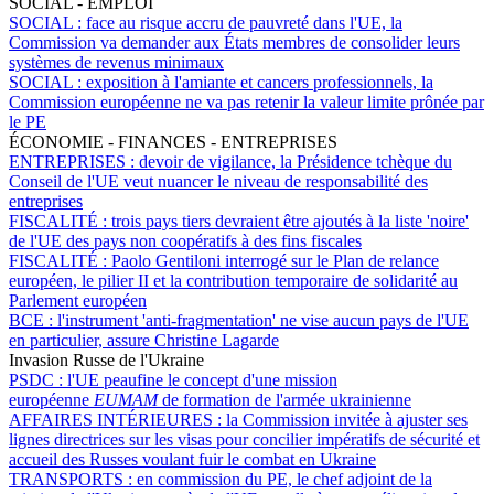
SOCIAL - EMPLOI
SOCIAL :
face au risque accru de pauvreté dans l'UE, la
Commission va demander aux États membres de consolider leurs
systèmes de revenus minimaux
SOCIAL :
exposition à l'amiante et cancers professionnels, la
Commission européenne ne va pas retenir la valeur limite prônée par
le PE
ÉCONOMIE - FINANCES - ENTREPRISES
ENTREPRISES :
devoir de vigilance, la Présidence tchèque du
Conseil de l'UE veut nuancer le niveau de responsabilité des
entreprises
FISCALITÉ :
trois pays tiers devraient être ajoutés à la liste 'noire'
de l'UE des pays non coopératifs à des fins fiscales
FISCALITÉ :
Paolo Gentiloni interrogé sur le Plan de relance
européen, le pilier II et la contribution temporaire de solidarité au
Parlement européen
BCE :
l'instrument 'anti-fragmentation' ne vise aucun pays de l'UE
en particulier, assure Christine Lagarde
Invasion Russe de l'Ukraine
PSDC :
l'UE peaufine le concept d'une mission
européenne
EUMAM
de formation de l'armée ukrainienne
AFFAIRES INTÉRIEURES :
la Commission invitée à ajuster ses
lignes directrices sur les visas pour concilier impératifs de sécurité et
accueil des Russes voulant fuir le combat en Ukraine
TRANSPORTS :
en commission du PE, le chef adjoint de la