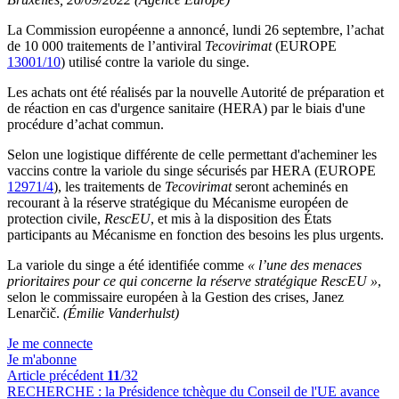
La Commission européenne a annoncé, lundi 26 septembre, l’achat
de 10 000 traitements de l’antiviral
Tecovirimat
(EUROPE
13001/10
) utilisé contre la variole du singe.
Les achats ont été réalisés par la nouvelle Autorité de préparation et
de réaction en cas d'urgence sanitaire (HERA) par le biais d'une
procédure d’achat commun.
Selon une logistique différente de celle permettant d'acheminer les
vaccins contre la variole du singe sécurisés par HERA (EUROPE
12971/4
), les traitements de
Tecovirimat
seront acheminés en
recourant à la réserve stratégique du Mécanisme européen de
protection civile,
RescEU
, et mis à la disposition des États
participants au Mécanisme en fonction des besoins les plus urgents.
La variole du singe a été identifiée comme
« l’une des menaces
prioritaires pour ce qui concerne la réserve stratégique RescEU »
,
selon le commissaire européen à la Gestion des crises, Janez
Lenarčič.
(Émilie Vanderhulst)
Je me connecte
Je m'abonne
Article précédent
11
/32
RECHERCHE :
la Présidence tchèque du Conseil de l'UE avance