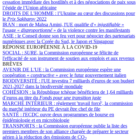
cessation immédiate des hostilités et à des négociations de paix sous
l’égide de l’Union africaine
DROITS DE L'HOMME :
l’Ukraine au cœur des discussions pour
le
Prix Sakharov
2022
IRAN :
mort de Mahsa Amini, l'UE qualifie d'«
injustifiable
»
l'usage «
disproportionné
» de la violence contre les manifestants
ASIE :
le Conseil donne son feu vert pour négocier des partenariats
numériques avec la Corée du Sud, le Japon et Singapour
RÉPONSE EUROPÉENNE À LA COVID-19
SOCIAL :
SURE
, la Commission européenne se félicite de
l'efficacité de son instrument de soutien aux emplois et aux revenus
BRÈVES
AVENIR DE L'UE :
la Commission européenne espère une
coopération «
constructive
» avec le futur gouvernement italien
BIODIVERSITÉ :
l'UE investira 7 milliards d'euros de son budget
2021-2027 dans la biodiversité mondiale
COHÉSION :
la République tchèque bénéficiera de 1,64 milliards
d’euros au titre du
Fonds pour une transition juste
MARCHÉ INTÉRIEUR :
règlement 'travail forcé', la commission
du marché intérieur du PE devrait être chef de file
SANTÉ :
l'ECDC ouvre deux programmes de bourse en
épidémiologie et en microbiologie
TRANSPORTS :
la Commission européenne publie la liste des
premiers membres de son alliance chargée de préparer le secteur
aérien à la réduction des émissions de CO
2