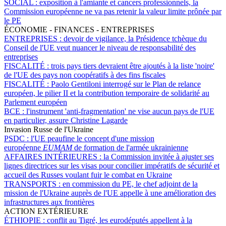
SOCIAL :
exposition à l'amiante et cancers professionnels, la
Commission européenne ne va pas retenir la valeur limite prônée par
le PE
ÉCONOMIE - FINANCES - ENTREPRISES
ENTREPRISES :
devoir de vigilance, la Présidence tchèque du
Conseil de l'UE veut nuancer le niveau de responsabilité des
entreprises
FISCALITÉ :
trois pays tiers devraient être ajoutés à la liste 'noire'
de l'UE des pays non coopératifs à des fins fiscales
FISCALITÉ :
Paolo Gentiloni interrogé sur le Plan de relance
européen, le pilier II et la contribution temporaire de solidarité au
Parlement européen
BCE :
l'instrument 'anti-fragmentation' ne vise aucun pays de l'UE
en particulier, assure Christine Lagarde
Invasion Russe de l'Ukraine
PSDC :
l'UE peaufine le concept d'une mission
européenne
EUMAM
de formation de l'armée ukrainienne
AFFAIRES INTÉRIEURES :
la Commission invitée à ajuster ses
lignes directrices sur les visas pour concilier impératifs de sécurité et
accueil des Russes voulant fuir le combat en Ukraine
TRANSPORTS :
en commission du PE, le chef adjoint de la
mission de l'Ukraine auprès de l'UE appelle à une amélioration des
infrastructures aux frontières
ACTION EXTÉRIEURE
ÉTHIOPIE :
conflit au Tigré, les eurodéputés appellent à la