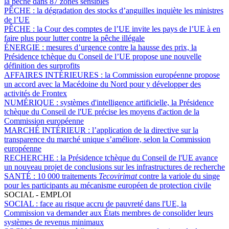
la pêche dans 87 zones sensibles
PÊCHE :
la dégradation des stocks d’anguilles inquiète les ministres
de l’UE
PÊCHE :
la Cour des comptes de l’UE invite les pays de l’UE à en
faire plus pour lutter contre la pêche illégale
ÉNERGIE :
mesures d’urgence contre la hausse des prix, la
Présidence tchèque du Conseil de l’UE propose une nouvelle
définition des surprofits
AFFAIRES INTÉRIEURES :
la Commission européenne propose
un accord avec la Macédoine du Nord pour y développer des
activités de Frontex
NUMÉRIQUE :
systèmes d'intelligence artificielle, la Présidence
tchèque du Conseil de l'UE précise les moyens d'action de la
Commission européenne
MARCHÉ INTÉRIEUR :
l’application de la directive sur la
transparence du marché unique s’améliore, selon la Commission
européenne
RECHERCHE :
la Présidence tchèque du Conseil de l'UE avance
un nouveau projet de conclusions sur les infrastructures de recherche
SANTÉ :
10 000 traitements
Tecovirimat
contre la variole du singe
pour les participants au mécanisme européen de protection civile
SOCIAL - EMPLOI
SOCIAL :
face au risque accru de pauvreté dans l'UE, la
Commission va demander aux États membres de consolider leurs
systèmes de revenus minimaux